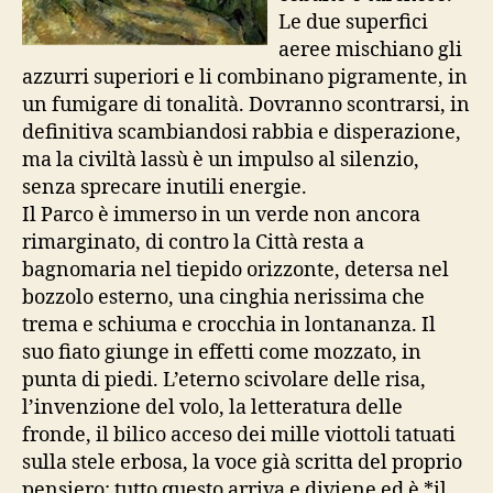
Le due superfici
aeree mischiano gli
azzurri superiori e li combinano pigramente, in
un fumigare di tonalità. Dovranno scontrarsi, in
definitiva scambiandosi rabbia e disperazione,
ma la civiltà lassù è un impulso al silenzio,
senza sprecare inutili energie.
Il Parco è immerso in un verde non ancora
rimarginato, di contro la Città resta a
bagnomaria nel tiepido orizzonte, detersa nel
bozzolo esterno, una cinghia nerissima che
trema e schiuma e crocchia in lontananza. Il
suo fiato giunge in effetti come mozzato, in
punta di piedi. L’eterno scivolare delle risa,
l’invenzione del volo, la letteratura delle
fronde, il bilico acceso dei mille viottoli tatuati
sulla stele erbosa, la voce già scritta del proprio
pensiero: tutto questo arriva e diviene ed è *il