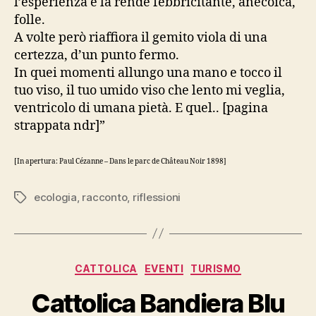
l’esperienza e la rende febbricitante, anecoica,
folle.
A volte però riaffiora il gemito viola di una
certezza, d’un punto fermo.
In quei momenti allungo una mano e tocco il
tuo viso, il tuo umido viso che lento mi veglia,
ventricolo di umana pietà. E quel.. [pagina
strappata ndr]”
[In apertura: Paul Cézanne – Dans le parc de Château Noir 1898]
ecologia
,
racconto
,
riflessioni
Tag
Categorie
CATTOLICA
EVENTI
TURISMO
Cattolica Bandiera Blu