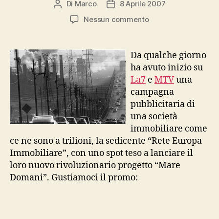
Di
Marco
8 Aprile 2007
Autore
Data
articolo
dell'articolo
su
Nessun commento
La
casa
tra
Da qualche giorno
mare
ha avuto inizio su
e
La7
e
MTV
una
montagna
campagna
pubblicitaria di
una società
immobiliare come
ce ne sono a trilioni, la sedicente “Rete Europa
Immobiliare”, con uno spot teso a lanciare il
loro nuovo rivoluzionario progetto “Mare
Domani”. Gustiamoci il promo: