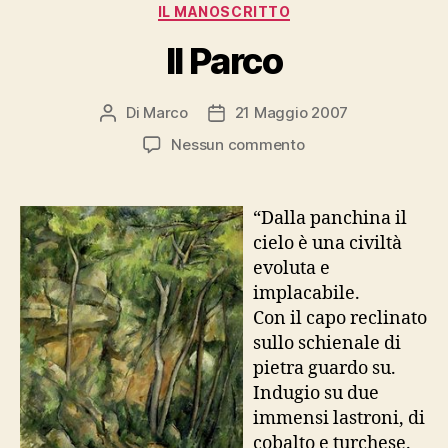
Categorie
IL MANOSCRITTO
Il Parco
Di
Marco
21 Maggio 2007
Autore
Data
articolo
dell'articolo
su
Nessun commento
Il
Parco
“Dalla panchina il
cielo è una civiltà
evoluta e
implacabile.
Con il capo reclinato
sullo schienale di
pietra guardo su.
Indugio su due
immensi lastroni, di
cobalto e turchese.