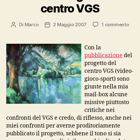
centro VGS
su
Di
Marco
2 Maggio 2007
1 commento
Autore
Data
Furia
articolo
dell'articolo
ecol
sul
Con la
cent
pubblicazione
del
VGS
progetto del
centro VGS (video-
gioco-sport) sono
giunte nella mia
mail-box alcune
missive piuttosto
critiche nei
confronti del VGS e credo, di riflesso, anche nei
miei confronti per averne proditoriamente
pubblicato il progetto, sebbene il tono si sia