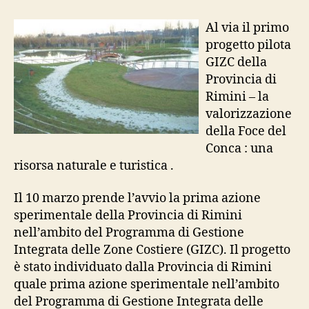
valorizzazione
della
Al via il primo
Foce
progetto pilota
del
GIZC della
Conca
Provincia di
Rimini – la
valorizzazione
della Foce del
Conca : una
risorsa naturale e turistica .
Il 10 marzo prende l’avvio la prima azione
sperimentale della Provincia di Rimini
nell’ambito del Programma di Gestione
Integrata delle Zone Costiere (GIZC). Il progetto
è stato individuato dalla Provincia di Rimini
quale prima azione sperimentale nell’ambito
del Programma di Gestione Integrata delle