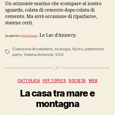
Un orizzonte marino che scompare al nostro
sguardo, colata di cemento dopo colata di
cemento. Ma avrò occasione di riparlarne,
statene certi.
Le Lac d’Annecy
[in apertura:
Paul Cézanne
–
]
Coalizione Arcobaleno
,
ecologia
,
Kyoto
,
polemiche
,
Tag
porto
,
Valeria Antonioli
,
VGS
Categorie
CATTOLICA
OFF TOPICS
SOCIETÀ
WEB
La casa tra mare e
montagna