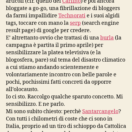
articoli (cfr. quello del
Carlino
) e poi ancora
bloggate a go-go, una fibrillazione di bloggers
da farmi impallidire
Technorati
e i suoi algidi
tags, toccare con mano la
serp
(search engine
result page) di google per credere.
E’ altrettanto ovvio che trattasi di una
burla
(la
campagna è partita il primo aprile) per
sensibilizzare la platea televisiva (e la
blogosfera, pare) sul tema del disastro climatico
a cui stiamo andando scientemente e
volontariamente incontro con belle parole e
pochi, pochissimi fatti concreti da opporre
all’olocausto.
Io ci sto. Raccolgo qualche sparuto concetto. Mi
sensibilizzo. E ne parlo.
Mi sono subito chiesto: perchè
Santarcangelo
?
Con tutti i chilometri di coste che ci sono in
Italia, proprio ad un tiro di schioppo da Cattolica