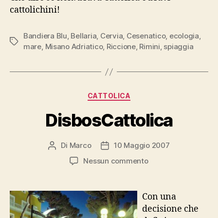
cattolichini!
Bandiera Blu
,
Bellaria
,
Cervia
,
Cesenatico
,
ecologia
,
Tag
mare
,
Misano Adriatico
,
Riccione
,
Rimini
,
spiaggia
Categorie
CATTOLICA
DisbosCattolica
Di
Marco
10 Maggio 2007
Autore
Data
articolo
dell'articolo
su
Nessun commento
DisbosCattolica
Con una
decisione che