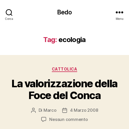
Bedo
Cerca
Menu
Tag:
ecologia
Categorie
CATTOLICA
La valorizzazione della
Foce del Conca
Di
Marco
4 Marzo 2008
Autore
Data
articolo
dell'articolo
su
Nessun commento
La