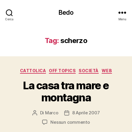
Bedo
Cerca
Menu
Tag:
scherzo
Categorie
CATTOLICA
OFF TOPICS
SOCIETÀ
WEB
La casa tra mare e
montagna
Di
Marco
8 Aprile 2007
Autore
Data
articolo
dell'articolo
su
Nessun commento
La