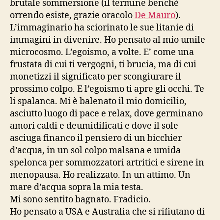
brutale sommersione (il termine benchè
orrendo esiste, grazie oracolo
De Mauro
).
L’immaginario ha sciorinato le sue litanie di
immagini in divenire. Ho pensato al mio umile
microcosmo. L’egoismo, a volte. E’ come una
frustata di cui ti vergogni, ti brucia, ma di cui
monetizzi il significato per scongiurare il
prossimo colpo. E l’egoismo ti apre gli occhi. Te
li spalanca. Mi è balenato il mio domicilio,
asciutto luogo di pace e relax, dove germinano
amori caldi e deumidificati e dove il sole
asciuga financo il pensiero di un bicchier
d’acqua, in un sol colpo malsana e umida
spelonca per sommozzatori artritici e sirene in
menopausa. Ho realizzato. In un attimo. Un
mare d’acqua sopra la mia testa.
Mi sono sentito bagnato. Fradicio.
Ho pensato a USA e Australia che si rifiutano di