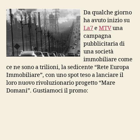
casa
tra
Da qualche giorno
mare
ha avuto inizio su
e
La7
e
MTV
una
montagna
campagna
pubblicitaria di
una società
immobiliare come
ce ne sono a trilioni, la sedicente “Rete Europa
Immobiliare”, con uno spot teso a lanciare il
loro nuovo rivoluzionario progetto “Mare
Domani”. Gustiamoci il promo: