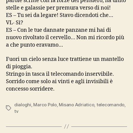
parole scritte con la forze del pensiero, ha unito
stelle e galassie per premura verso di noi!
ES – Tu sei da legare! Stavo dicendoti che…
VL- Sì?
ES – Con le tue dannate panzane mi hai di
nuovo rivoltato il cervello… Non mi ricordo più
a che punto eravamo…
Fuori un cielo senza luce trattiene un mantello
di pioggia.
Stringo in tasca il telecomando inservibile.
Sorrido come solo ai vinti e agli invisibili è
concesso sorridere.
dialoghi
,
Marco Polo
,
Misano Adriatico
,
telecomando
,
Tag
tv