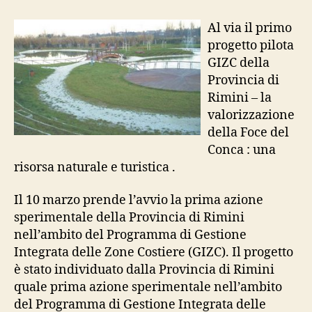
valorizzazione
della
Al via il primo
Foce
progetto pilota
del
GIZC della
Conca
Provincia di
Rimini – la
valorizzazione
della Foce del
Conca : una
risorsa naturale e turistica .
Il 10 marzo prende l’avvio la prima azione
sperimentale della Provincia di Rimini
nell’ambito del Programma di Gestione
Integrata delle Zone Costiere (GIZC). Il progetto
è stato individuato dalla Provincia di Rimini
quale prima azione sperimentale nell’ambito
del Programma di Gestione Integrata delle