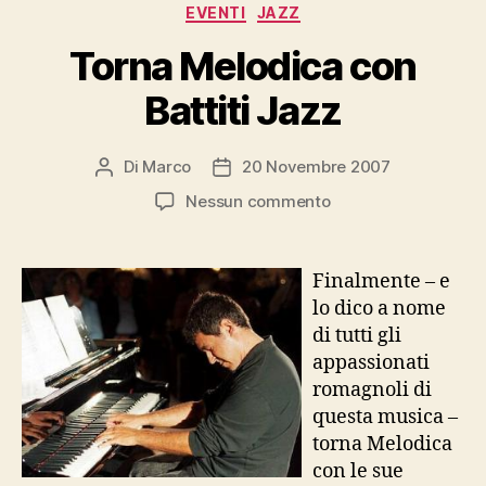
Categorie
EVENTI
JAZZ
Torna Melodica con
Battiti Jazz
Di
Marco
20 Novembre 2007
Autore
Data
articolo
dell'articolo
su
Nessun commento
Torna
Melodica
con
Finalmente – e
Battiti
lo dico a nome
Jazz
di tutti gli
appassionati
romagnoli di
questa musica –
torna Melodica
con le sue