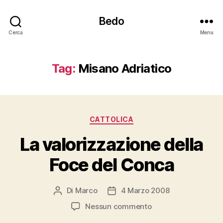
Bedo
Cerca
Menu
Tag:
Misano Adriatico
Categorie
CATTOLICA
La valorizzazione della
Foce del Conca
Di
Marco
4 Marzo 2008
Autore
Data
articolo
dell'articolo
su
Nessun commento
La