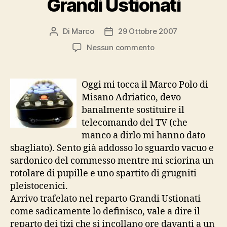
Grandi Ustionati
Di
Marco
29 Ottobre 2007
Autore
Data
articolo
dell'articolo
su
Nessun commento
Grandi
Ustionati
Oggi mi tocca il Marco Polo di
Misano Adriatico, devo
banalmente sostituire il
telecomando del TV (che
manco a dirlo mi hanno dato
sbagliato). Sento già addosso lo sguardo vacuo e
sardonico del commesso mentre mi sciorina un
rotolare di pupille e uno spartito di grugniti
pleistocenici.
Arrivo trafelato nel reparto Grandi Ustionati
come sadicamente lo definisco, vale a dire il
reparto dei tizi che si incollano ore davanti a un