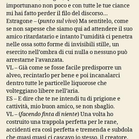
importunano non poco e con tutte le tue ciance
mi hai fatto perder il filo del discorso…
Estragone – (
punto sul vivo
) Ma sentitelo, come
se non sapesse che siamo qui ad attendere il suo
amico ritardatario e intanto l’umidità ci penetra
nelle ossa sotto forme di invisibili stille, un
esercito nell’ombra di cui nulla o nessuno può
arrestarne l’avanzata.
VL – Già come se fosse facile predisporre un
alveo, recintarlo per bene e poi incanalarci
dentro tutte le particelle liquorose che
volteggiano libere nell’aria.
ES – E dire che te ne intendi tu di prigione e
cattività, mio buon amico, se non sbaglio.
VL – (
facendo finta di niente
) Una volta ho
costruito una trappola perfetta per le rane,
accidenti era così perfetta e tremenda e subdola
che quasi quasi ci cascavo io stesso, il creatore.