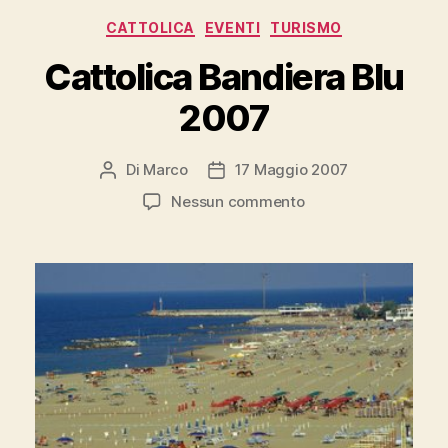
Categorie
CATTOLICA
EVENTI
TURISMO
Cattolica Bandiera Blu
2007
Di
Marco
17 Maggio 2007
Autore
Data
articolo
dell'articolo
su
Nessun commento
Cattolica
Bandiera
Blu
2007