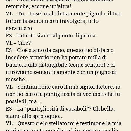
retoriche, eccone un’altra!
VL – Tu… tu sei maledettamente pignolo, il tuo
furore tassonomico ti travolgerà, te lo
garantisco.
ES – Intanto siamo al punto di prima.
VL – Cioè?
ES – Cioè siamo da capo, questo tuo bislacco
incedere oratorio non ha portato nulla di
buono, nulla di tangibile (come sempre) e ci
ritroviamo semanticamente con un pugno di
mosche…
VL – Sentimi bene caro il mio signor Retore, io
non ho certo la puntigliosità di vocaboli che tu
possiedi, ma…
ES – La “puntigliosità di vocaboli”? Oh bella,
siamo allo sproloquio…
VL – Questo cielo stellato mi è testimone la mia
pazienza con te non durerà in eterno e voglia