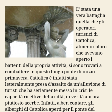
primo
maggio
E’ stata una
ferragostano
vera battaglia
quella che gli
operatori
turistici di
Cattolica,
almeno coloro
che avevano
aperto i
battenti della propria attività, si sono trovati a
combattere in questo lungo ponte di inizio
primavera. Cattolica è infatti stata
letteralmente presa d’assalto da un’alluvione di
turisti che ha seriamente messo in crisi le
capacità ricettive della città, in verità ancora
piuttosto acerbe. Infatti, a ben contare, gli
alberghi di Cattolica aperti per il ponte del