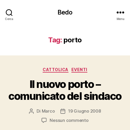
Bedo
Cerca
Menu
Tag:
porto
Categorie
CATTOLICA
EVENTI
Il nuovo porto –
comunicato del sindaco
Di
Marco
19 Giugno 2008
Autore
Data
articolo
dell'articolo
su
Nessun commento
Il