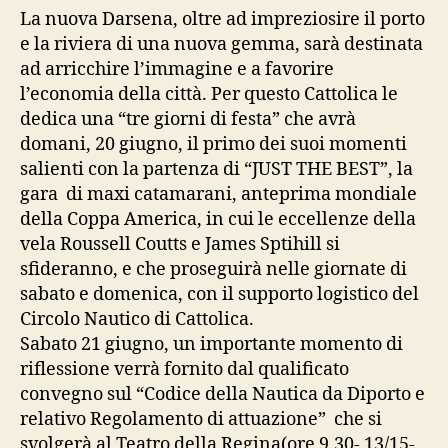
La nuova Darsena, oltre ad impreziosire il porto
e la riviera di una nuova gemma, sarà destinata
ad arricchire l’immagine e a favorire
l’economia della città. Per questo Cattolica le
dedica una “tre giorni di festa” che avrà
domani, 20 giugno, il primo dei suoi momenti
salienti con la partenza di “JUST THE BEST”, la
gara di maxi catamarani, anteprima mondiale
della Coppa America, in cui le eccellenze della
vela Roussell Coutts e James Sptihill si
sfideranno, e che proseguirà nelle giornate di
sabato e domenica, con il supporto logistico del
Circolo Nautico di Cattolica.
Sabato 21 giugno, un importante momento di
riflessione verrà fornito dal qualificato
convegno sul “Codice della Nautica da Diporto e
relativo Regolamento di attuazione” che si
svolgerà al Teatro della Regina(ore 9,30- 13/15-