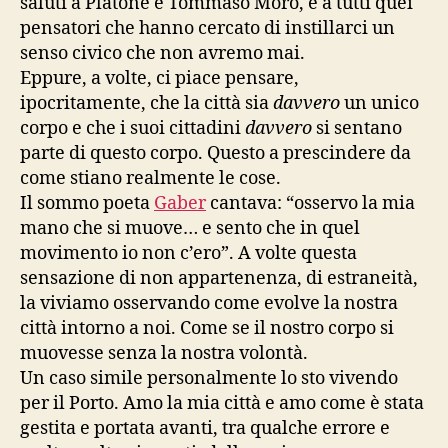
saluti a Platone e Tommaso Moro, e a tutti quei
pensatori che hanno cercato di instillarci un
senso civico che non avremo mai.
Eppure, a volte, ci piace pensare,
ipocritamente, che la città sia
davvero
un unico
corpo e che i suoi cittadini
davvero
si sentano
parte di questo corpo. Questo a prescindere da
come stiano realmente le cose.
Il sommo poeta
Gaber
cantava: “osservo la mia
mano che si muove… e sento che in quel
movimento io non c’ero”. A volte questa
sensazione di non appartenenza, di estraneità,
la viviamo osservando come evolve la nostra
città intorno a noi. Come se il nostro corpo si
muovesse senza la nostra volontà.
Un caso simile personalmente lo sto vivendo
per il Porto. Amo la mia città e amo come è stata
gestita e portata avanti, tra qualche errore e