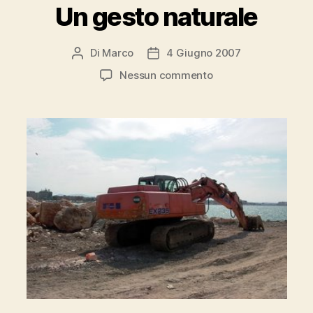
Un gesto naturale
Di
Marco
4 Giugno 2007
Autore
Data
articolo
dell'articolo
su
Nessun commento
Un
gesto
naturale