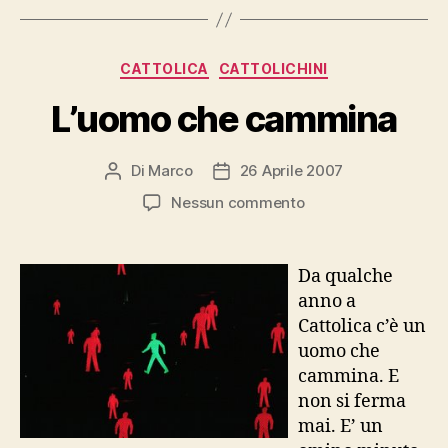
Categorie
CATTOLICA
CATTOLICHINI
L’uomo che cammina
Di
Marco
26 Aprile 2007
Autore
Data
articolo
dell'articolo
su
Nessun commento
L’uomo
che
cammina
Da qualche
anno a
Cattolica c’è un
uomo che
cammina. E
non si ferma
mai. E’ un