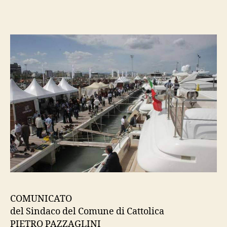
nuovo
porto
–
comunicato
del
sindaco
COMUNICATO
del Sindaco del Comune di Cattolica
PIETRO PAZZAGLINI