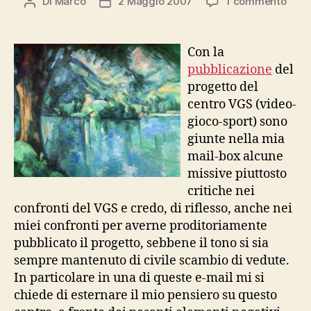
su
Di
Marco
2 Maggio 2007
1 commento
Autore
Data
Furia
articolo
dell'articolo
ecol
sul
Con la
cent
pubblicazione
del
VGS
progetto del
centro VGS (video-
gioco-sport) sono
giunte nella mia
mail-box alcune
missive piuttosto
critiche nei
confronti del VGS e credo, di riflesso, anche nei
miei confronti per averne proditoriamente
pubblicato il progetto, sebbene il tono si sia
sempre mantenuto di civile scambio di vedute.
In particolare in una di queste e-mail mi si
chiede di esternare il mio pensiero su questo