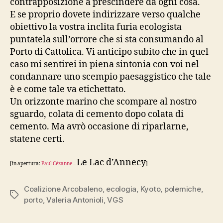
contrapposizione a prescindere da ogni cosa.
E se proprio dovete indirizzare verso qualche
obiettivo la vostra inclita furia ecologista
puntatela sull’orrore che si sta consumando al
Porto di Cattolica. Vi anticipo subito che in quel
caso mi sentirei in piena sintonia con voi nel
condannare uno scempio paesaggistico che tale
è e come tale va etichettato.
Un orizzonte marino che scompare al nostro
sguardo, colata di cemento dopo colata di
cemento. Ma avrò occasione di riparlarne,
statene certi.
Le Lac d’Annecy
[in apertura:
Paul Cézanne
–
]
Coalizione Arcobaleno
,
ecologia
,
Kyoto
,
polemiche
,
Tag
porto
,
Valeria Antonioli
,
VGS