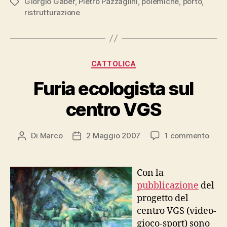
Giorgio Gaber
,
Pietro Pazzaglini
,
polemiche
,
porto
,
Tag
ristrutturazione
Categorie
CATTOLICA
Furia ecologista sul
centro VGS
su
Di
Marco
2 Maggio 2007
1 commento
Autore
Data
Furia
articolo
dell'articolo
ecol
sul
Con la
cent
pubblicazione
del
VGS
progetto del
centro VGS (video-
gioco-sport) sono