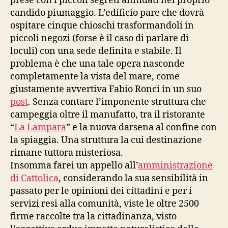
prese con i piccoli segreti annidati nel proprio
candido piumaggio. L’edificio pare che dovrà
ospitare cinque chioschi trasformandoli in
piccoli negozi (forse è il caso di parlare di
loculi) con una sede definita e stabile. Il
problema è che una tale opera nasconde
completamente la vista del mare, come
giustamente avvertiva Fabio Ronci in un suo
post
. Senza contare l’imponente struttura che
campeggia oltre il manufatto, tra il ristorante
“
La Lampara
” e la nuova darsena al confine con
la spiaggia. Una struttura la cui destinazione
rimane tuttora misteriosa.
Insomma farei un appello all’
amministrazione
di Cattolica
, considerando la sua sensibilità in
passato per le opinioni dei cittadini e per i
servizi resi alla comunità, viste le oltre 2500
firme raccolte tra la cittadinanza, visto