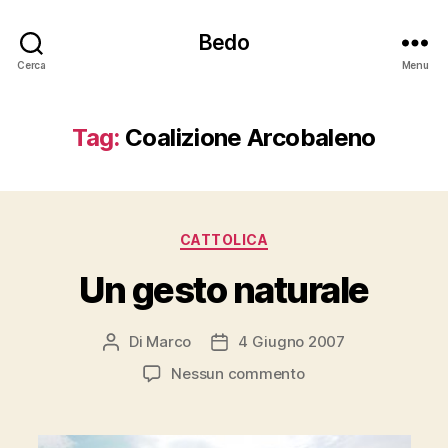
Bedo
Cerca
Menu
Tag:
Coalizione Arcobaleno
Categorie
CATTOLICA
Un gesto naturale
Di
Marco
4 Giugno 2007
Autore
Data
articolo
dell'articolo
su
Nessun commento
Un
gesto
naturale