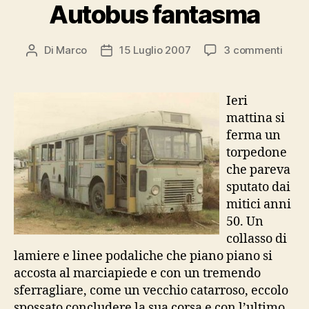
Autobus fantasma
su
Di
Marco
15 Luglio 2007
3 commenti
Autore
Data
Auto
articolo
dell'articolo
fant
Ieri
mattina si
ferma un
torpedone
che pareva
sputato dai
mitici anni
50. Un
collasso di
lamiere e linee podaliche che piano piano si
accosta al marciapiede e con un tremendo
sferragliare, come un vecchio catarroso, eccolo
spossato concludere la sua corsa e con l’ultimo