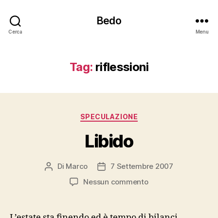
Bedo
Cerca
Menu
Tag:
riflessioni
Categorie
SPECULAZIONE
Libido
Di
Marco
7 Settembre 2007
Autore
Data
articolo
dell'articolo
su
Nessun commento
Libido
L’estate sta finendo ed è tempo di bilanci.