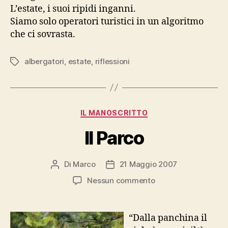
L’estate, i suoi ripidi inganni.
Siamo solo operatori turistici in un algoritmo
che ci sovrasta.
albergatori
,
estate
,
riflessioni
Tag
Categorie
IL MANOSCRITTO
Il Parco
Di
Marco
21 Maggio 2007
Autore
Data
articolo
dell'articolo
su
Nessun commento
Il
Parco
“Dalla panchina il