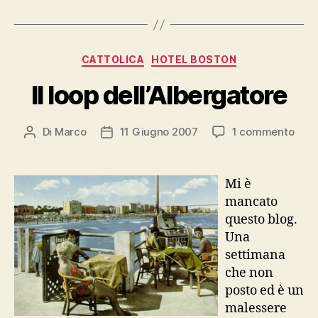
Categorie
CATTOLICA
HOTEL BOSTON
Il loop dell’Albergatore
su
Di
Marco
11 Giugno 2007
1 commento
Autore
Data
Il
articolo
dell'articolo
loop
dell
Mi è
mancato
questo blog.
Una
settimana
che non
posto ed è un
malessere