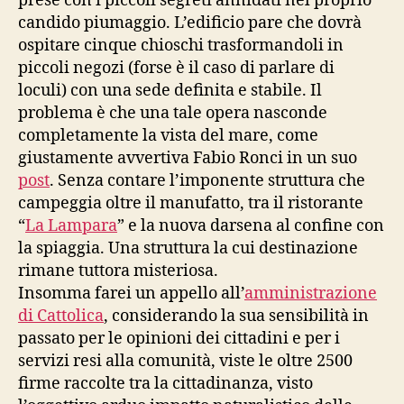
prese con i piccoli segreti annidati nel proprio
candido piumaggio. L’edificio pare che dovrà
ospitare cinque chioschi trasformandoli in
piccoli negozi (forse è il caso di parlare di
loculi) con una sede definita e stabile. Il
problema è che una tale opera nasconde
completamente la vista del mare, come
giustamente avvertiva Fabio Ronci in un suo
post
. Senza contare l’imponente struttura che
campeggia oltre il manufatto, tra il ristorante
“
La Lampara
” e la nuova darsena al confine con
la spiaggia. Una struttura la cui destinazione
rimane tuttora misteriosa.
Insomma farei un appello all’
amministrazione
di Cattolica
, considerando la sua sensibilità in
passato per le opinioni dei cittadini e per i
servizi resi alla comunità, viste le oltre 2500
firme raccolte tra la cittadinanza, visto