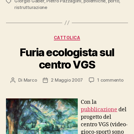
Giorgio Gaber
,
Pietro Pazzaglini
,
polemiche
,
porto
,
Tag
ristrutturazione
Categorie
CATTOLICA
Furia ecologista sul
centro VGS
su
Di
Marco
2 Maggio 2007
1 commento
Autore
Data
Furia
articolo
dell'articolo
ecol
sul
Con la
cent
pubblicazione
del
VGS
progetto del
centro VGS (video-
gioco-sport) sono