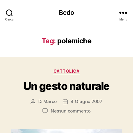
Bedo
Cerca
Menu
Tag:
polemiche
Categorie
CATTOLICA
Un gesto naturale
Di
Marco
4 Giugno 2007
Autore
Data
articolo
dell'articolo
su
Nessun commento
Un
gesto
naturale