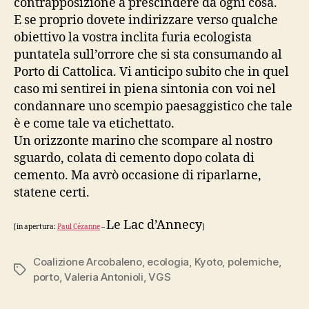
contrapposizione a prescindere da ogni cosa.
E se proprio dovete indirizzare verso qualche
obiettivo la vostra inclita furia ecologista
puntatela sull’orrore che si sta consumando al
Porto di Cattolica. Vi anticipo subito che in quel
caso mi sentirei in piena sintonia con voi nel
condannare uno scempio paesaggistico che tale
è e come tale va etichettato.
Un orizzonte marino che scompare al nostro
sguardo, colata di cemento dopo colata di
cemento. Ma avrò occasione di riparlarne,
statene certi.
Le Lac d’Annecy
[in apertura:
Paul Cézanne
–
]
Coalizione Arcobaleno
,
ecologia
,
Kyoto
,
polemiche
,
Tag
porto
,
Valeria Antonioli
,
VGS