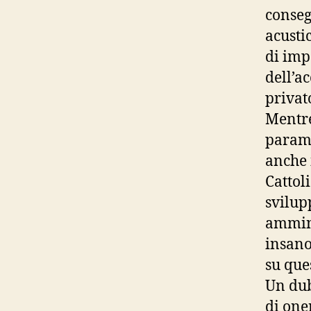
conseg
acusti
di imp
dell’ac
privat
Mentre
parame
anche 
Cattol
svilupp
ammini
insano 
su que
Un dub
di one