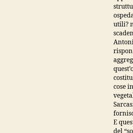
struttu
ospeda
utili? 
scaden
Antoni
rispon
aggreg
quest’
costit
cose i
vegetal
Sarcas
fornis
E ques
del “s