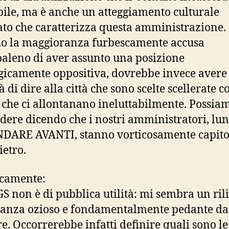
ile, ma è anche un atteggiamento culturale
ato che caratterizza questa amministrazione.
o la maggioranza furbescamente accusa
baleno di aver assunto una posizione
gicamente oppositiva, dovrebbe invece avere
à di dire alla città che sono scelte scellerate 
 che ci allontanano ineluttabilmente. Possia
dere dicendo che i nostri amministratori, lun
NDARE AVANTI, stanno vorticosamente capit
ietro.
icamente:
VGS non è di pubblica utilità: mi sembra un ril
anza ozioso e fondamentalmente pedante da
e. Occorrerebbe infatti definire quali sono le