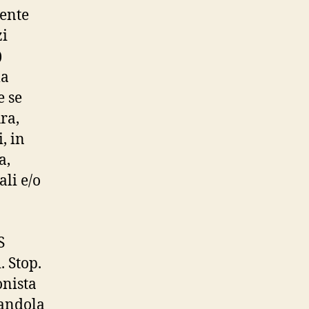
iente
zi
)
la
e se
ra,
, in
a,
ali e/o
S
. Stop.
onista
vandola