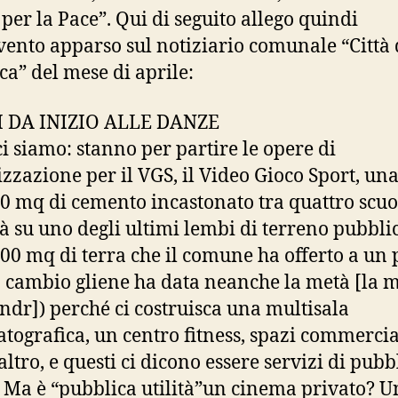
 per la Pace”. Qui di seguito allego quindi
rvento apparso sul notiziario comunale “Città 
ica” del mese di aprile:
SI DA INIZIO ALLE DANZE
 ci siamo: stanno per partire le opere di
zzazione per il VGS, il Video Gioco Sport, una
00 mq di cemento incastonato tra quattro scuo
à su uno degli ultimi lembi di terreno pubblic
000 mq di terra che il comune ha offerto a un 
n cambio gliene ha data neanche la metà [la m
 ndr]) perché ci costruisca una multisala
tografica, un centro fitness, spazi commercia
altro, e questi ci dicono essere servizi di pubb
à. Ma è “pubblica utilità”un cinema privato? 