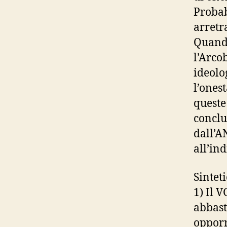
Probab
arretr
Quand
l’Arco
ideolo
l’onest
queste
conclu
dall’A
all’ind
Sintet
1) Il 
abbast
opporr