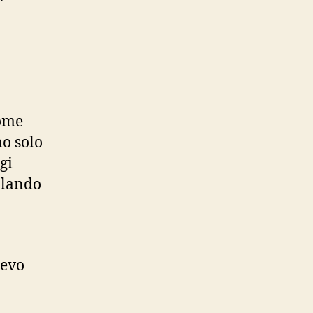
come
mo solo
gi
olando
ievo