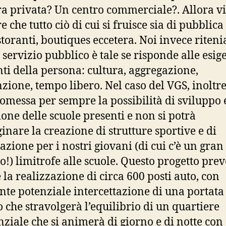
ra privata? Un centro commerciale?. Allora v
 che tutto ciò di cui si fruisce sia di pubblica 
istoranti, boutiques eccetera. Noi invece riten
 servizio pubblico è tale se risponde alle esig
ti della persona: cultura, aggregazione,
zione, tempo libero. Nel caso del VGS, inoltre
messa per sempre la possibilità di sviluppo 
ione delle scuole presenti e non si potrà
nare la creazione di strutture sportive e di
azione per i nostri giovani (di cui c’è un gran
o!) limitrofe alle scuole. Questo progetto pre
e la realizzazione di circa 600 posti auto, con
ente potenziale intercettazione di una portata
co che stravolgerà l’equilibrio di un quartiere
nziale che si animerà di giorno e di notte con