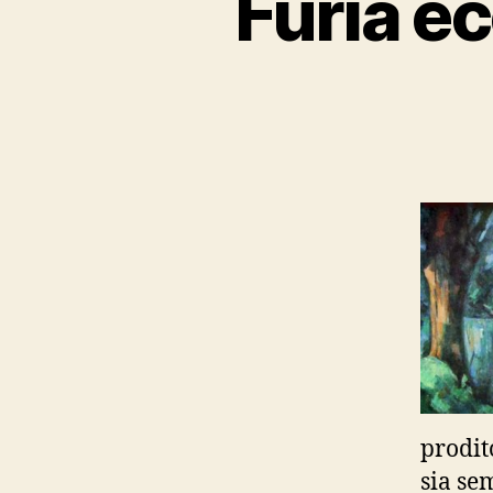
Furia e
prodit
sia se