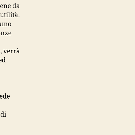
iene da
utilità:
iamo
enze
, verrà
ed
vede
 di