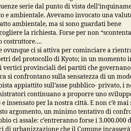
uenze serie dal punto di vista dell’inquinam
co e ambientale. Avevamo invocato una valut
atto ambientale, ma si sono guardati bene
cogliere la richiesta. Forse per non “scontenta
o costruttore….
 ovunque ci si attiva per cominciare a rientr
tri del protocollo di Kyoto; in un momento i
i vertici provinciali dei partiti che governano
ica si confrontano sulla sensatezza di un mod
ista appiattito sull’asse pubblico- privato, i n
stratori continuano a proporre uno svilupp
e insensato per la nostra città. E non c’è mai 
sto argomento, un minimo tentativo di confr
bio ci assale: c’entreranno forse i 3.000.000 
ri di urbanizzazione che il Comune incasserà