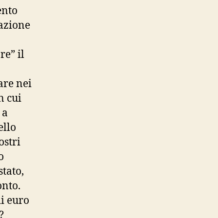
ento
azione
re” il
are nei
n cui
 a
ello
ostri
o
stato,
onto.
di euro
?