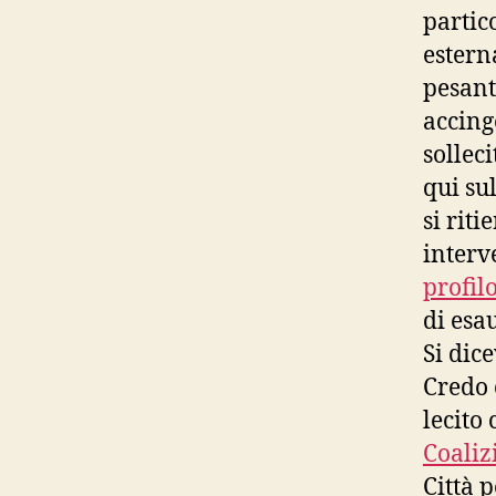
partic
estern
pesant
accing
sollec
qui su
si rit
interv
profil
di esa
Si dice
Credo 
lecito 
Coaliz
Città p