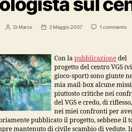
cologista sul ce
su
Di
Marco
2 Maggio 2007
1 commento
Autore
Data
Fu
articolo
dell'articolo
ec
su
ce
Con la
pubblicazione
del
V
progetto del centro VGS (v
gioco-sport) sono giunte ne
mia mail-box alcune miss
piuttosto critiche nei conf
del VGS e credo, di riflesso
nei miei confronti per av
oriamente pubblicato il progetto, sebbene il t
mpre mantenuto di civile scambio di vedute. I