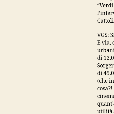
“Verdi
l’inte
Cattol
VGS: 
E via,
urbani
di 12.
Sorger
di 45.
(che i
cosa?!
cinema
quant’
utilit