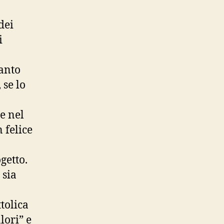
dei
i
tanto
 se lo
re nel
 felice
getto.
 sia
tolica
lori” e