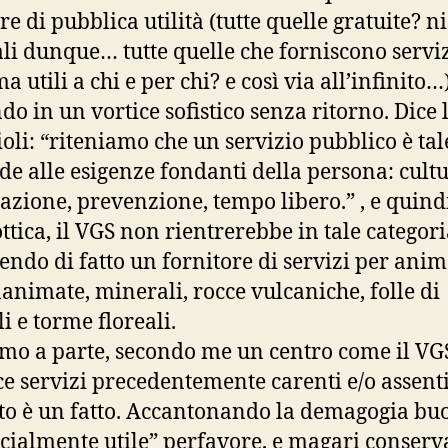
re di pubblica utilità (tutte quelle gratuite? n
li dunque… tutte quelle che forniscono servi
ma utili a chi e per chi? e così via all’infinito…
do in un vortice sofistico senza ritorno. Dice 
oli: “riteniamo che un servizio pubblico è tal
de alle esigenze fondanti della persona: cultu
azione, prevenzione, tempo libero.” , e quindi
ottica, il VGS non rientrerebbe in tale categori
uendo di fatto un fornitore di servizi per anim
nanimate, minerali, rocce vulcaniche, folle di
i e torme floreali.
mo a parte, secondo me un centro come il VG
ce servizi precedentemente carenti e/o assenti
to è un fatto. Accantonando la demagogia bu
ocialmente utile” perfavore, e magari conser