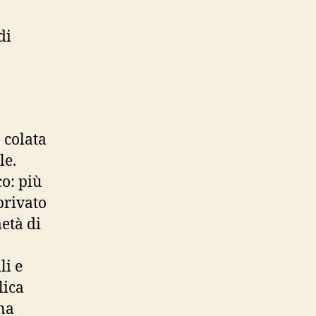
di
 colata
le.
o: più
privato
età di
li e
lica
Una