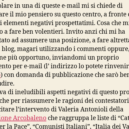
olare in una di queste e-mail mi si chiede di
are il mio pensiero su questo centro, a fronte 
i elementi negativi prospettatimi. Cosa che m
o a fare ben volentieri. Invito anzi chi mi ha
itato ad assumere una posizione, a fare altret
l blog, magari utilizzando i commenti oppure,
iene più opportuno, inviandomi un proprio
ento per e-mail (l’ indirizzo lo potete rinveni
o
) con domanda di pubblicazione che sarò ben
udire.
va di ineludibili aspetti negativi di questo pro
che per riassumere le ragioni dei contestatori
citare l’intervento di Valeria Antonioli della
ione Arcobaleno
che raggruppa le liste di “Cat
er la Pace”, “Comunisti Italiani”, “Italia dei Va