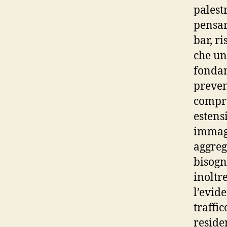
palest
pensare
bar, r
che un
fondan
preven
compro
estens
immagi
aggreg
bisogn
inoltr
l’evid
traffi
reside