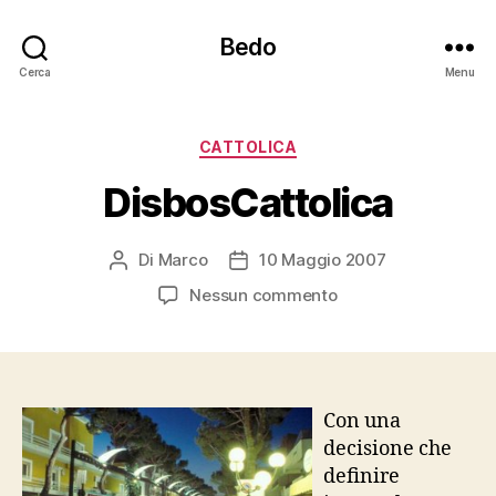
Bedo
Cerca
Menu
Categorie
CATTOLICA
DisbosCattolica
Di
Marco
10 Maggio 2007
Autore
Data
articolo
dell'articolo
su
Nessun commento
DisbosCattolica
Con una
decisione che
definire