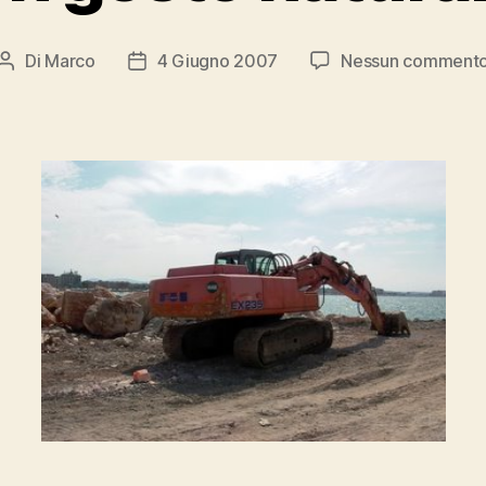
Di
Marco
4 Giugno 2007
Nessun comment
Autore
Data
articolo
dell'articolo