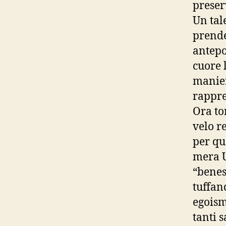
preser
Un tal
prende
antepo
cuore 
manier
rappre
Ora to
velo r
per qu
mera U
“benes
tuffan
egoismi
tanti 