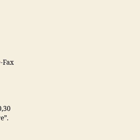
9-Fax
0,30
e”.