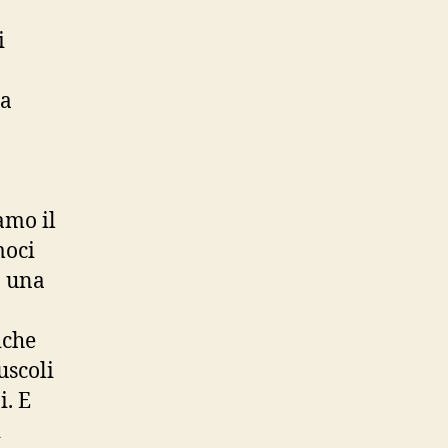
i
 a
amo il
moci
a una
iche
uscoli
i. E
i