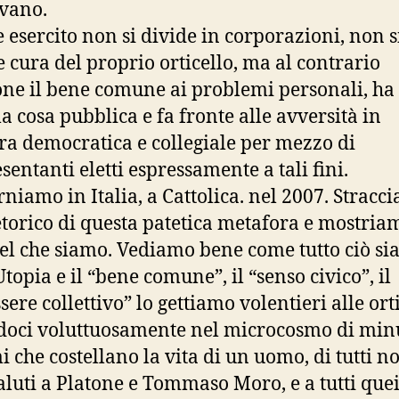
vano.
e esercito non si divide in corporazioni, non s
 cura del proprio orticello, ma al contrario
ne il bene comune ai problemi personali, ha
la cosa pubblica e fa fronte alle avversità in
a democratica e collegiale per mezzo di
sentanti eletti espressamente a tali fini.
rniamo in Italia, a Cattolica. nel 2007. Stracci
etorico di questa patetica metafora e mostria
el che siamo. Vediamo bene come tutto ciò si
topia e il “bene comune”, il “senso civico”, il
sere collettivo” lo gettiamo volentieri alle ort
doci voluttuosamente nel microcosmo di min
 che costellano la vita di un uomo, di tutti no
saluti a Platone e Tommaso Moro, e a tutti que