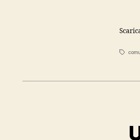
Scaric
com
Tag
U