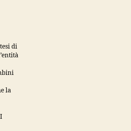
esi di
’entità
mbini
e la
I