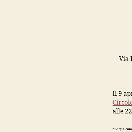
Via 
Il 9 ap
Circol
alle 2
“ Se qualcuno