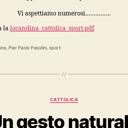
Vi aspettiamo numerosi……………
a la
locandina_cattolica_sport.pdf
une
,
Pier Paolo Pasolini
,
sport
Categorie
CATTOLICA
n gesto natura