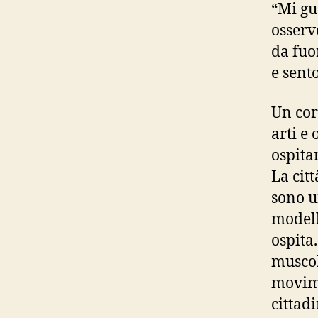
“Mi gu
osserv
da fuo
e sent
Un cor
arti e
ospita
La cit
sono u
modell
ospita.
muscol
movime
cittadi