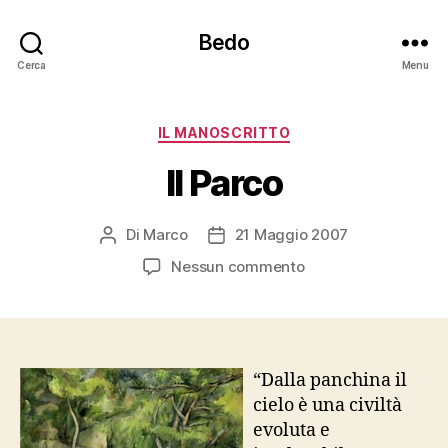
Bedo
Cerca
Menu
Categorie
IL MANOSCRITTO
Il Parco
Di
Marco
21 Maggio 2007
Autore
Data
articolo
dell'articolo
su
Nessun commento
Il
Parco
“Dalla panchina il
cielo è una civiltà
evoluta e