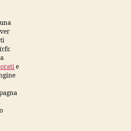
 una
rver
ti
cfr.
na
orati
e
ngine
mpagna
a
ro