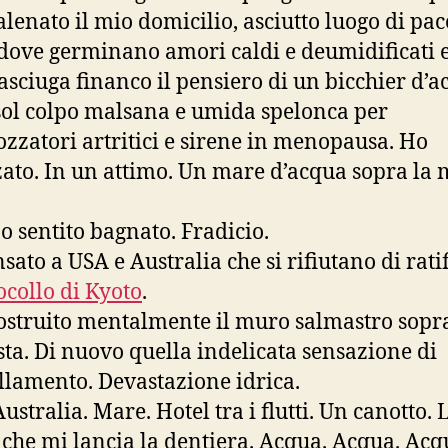
alenato il mio domicilio, asciutto luogo di pac
 dove germinano amori caldi e deumidificati 
e asciuga financo il pensiero di un bicchier d’a
sol colpo malsana e umida spelonca per
zatori artritici e sirene in menopausa. Ho
zato. In un attimo. Un mare d’acqua sopra la 
o sentito bagnato. Fradicio.
sato a USA e Australia che si rifiutano di rati
ocollo di Kyoto
.
ostruito mentalmente il muro salmastro sopra
sta. Di nuovo quella indelicata sensazione di
amento. Devastazione idrica.
ustralia. Mare. Hotel tra i flutti. Un canotto. 
 che mi lancia la dentiera. Acqua. Acqua. Acq