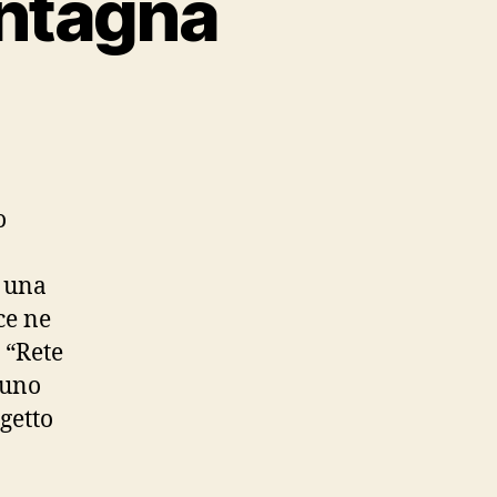
ontagna
su
La
casa
tra
mare
o
e
montagna
 una
ce ne
e “Rete
 uno
getto