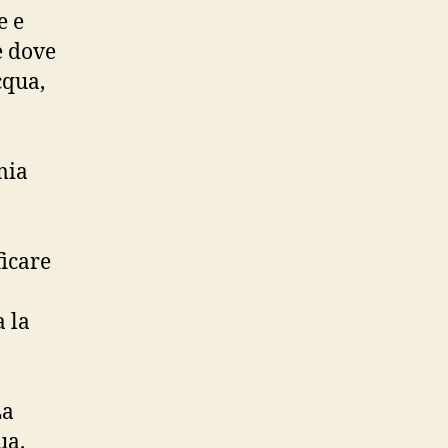
e e
e dove
cqua,
mia
ficare
 la
La
ua.