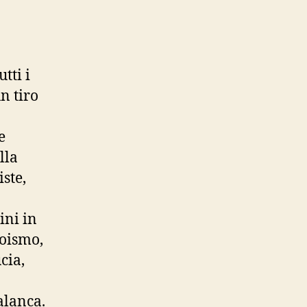
utti i
n tiro
e
lla
ste,
ini in
goismo,
cia,
palanca.