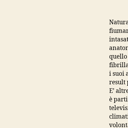
Natura
fiuman
intasat
anatomi
quello
fibril
i suoi
result
E’ alt
è parti
televis
climat
volont