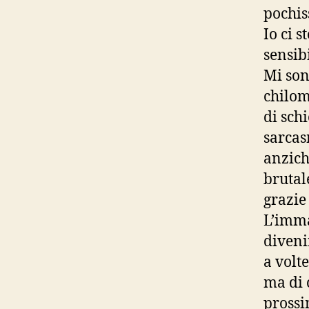
pochis
Io ci 
sensibi
Mi son
chilome
di sch
sarcas
anzich
brutal
grazie
L’imma
diveni
a volte
ma di 
prossim