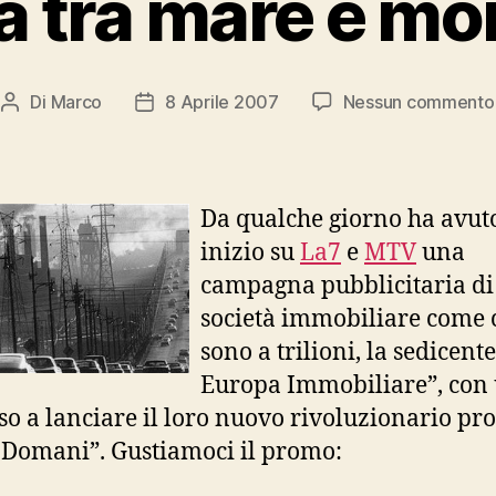
a tra mare e m
Di
Marco
8 Aprile 2007
Nessun commento
Autore
Data
articolo
dell'articolo
Da qualche giorno ha avut
inizio su
La7
e
MTV
una
campagna pubblicitaria di
società immobiliare come 
sono a trilioni, la sedicent
Europa Immobiliare”, con
eso a lanciare il loro nuovo rivoluzionario pro
Domani”. Gustiamoci il promo: