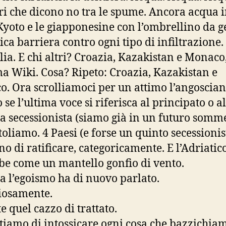
i che dicono no tra le spume. Ancora acqua i
Kyoto e le giapponesine con l’ombrellino da g
nica barriera contro ogni tipo di infiltrazione.
lia. E chi altri? Croazia, Kazakistan e Monaco
Wiki. Cosa? Ripeto: Croazia, Kazakistan e
. Ora scrolliamoci per un attimo l’angoscian
se l’ultima voce si riferisca al principato o a
a secessionista (siamo già in un futuro somme
toliamo. 4 Paesi (e forse un quinto secessionis
ano di ratificare, categoricamente. E l’Adriatic
e come un mantello gonfio di vento.
ra l’egoismo ha di nuovo parlato.
iosamente.
e quel cazzo di trattato.
tiamo di intossicare ogni cosa che bazzichia