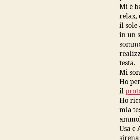
Mi è b
relax,
il sol
in un 
sommoz
realiz
testa.
Mi son
Ho pen
il
prot
Ho ric
mia te
ammoll
Usa e A
sirena