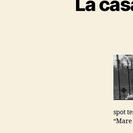
La cas
spot t
“Mare 