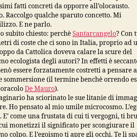
simi fatti concreti da opporre all’olocausto.
sto. Raccolgo qualche sparuto concetto. Mi
lizzo. E ne parlo.
o subito chiesto: perchè
Santarcangelo
? Con t
tri di coste che ci sono in Italia, proprio ad u
ioppo da Cattolica doveva calare la scure del
mo ecologista degli autori? In effetti è seccant
enò essere forzatamente costretti a pensare a
e sommersione (il termine benchè orrendo esi
 oracolo
De Mauro
).
ginario ha sciorinato le sue litanie di immag
re. Ho pensato al mio umile microcosmo. L’e
. E’ come una frustata di cui ti vergogni, ti bru
cui monetizzi il significato per scongiurare il
o colpo. E l’egoismo ti apre gli occhi. Te li s