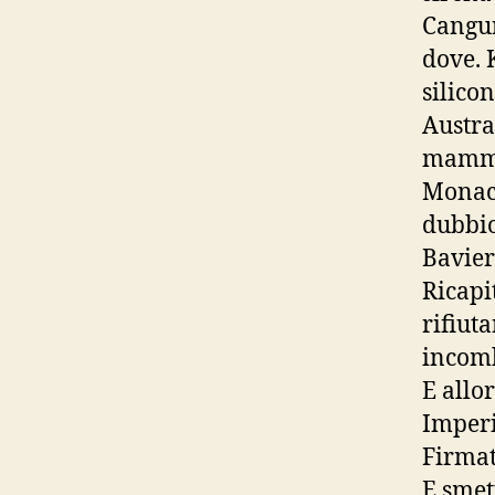
Cangur
dove. 
silico
Austra
mamma 
Monaco
dubbio 
Bavier
Ricapi
rifiut
incomb
E allo
Imper
Firmat
E smet