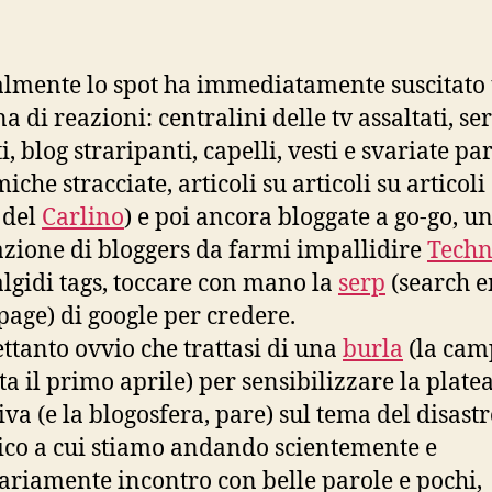
lmente lo spot ha immediatamente suscitato
a di reazioni: centralini delle tv assaltati, se
i, blog straripanti, capelli, vesti e svariate par
che stracciate, articoli su articoli su articoli (
 del
Carlino
) e poi ancora bloggate a go-go, u
lazione di bloggers da farmi impallidire
Techn
 algidi tags, toccare con mano la
serp
(search e
 page) di google per credere.
rettanto ovvio che trattasi di una
burla
(la ca
ta il primo aprile) per sensibilizzare la plate
iva (e la blogosfera, pare) sul tema del disast
ico a cui stiamo andando scientemente e
ariamente incontro con belle parole e pochi,