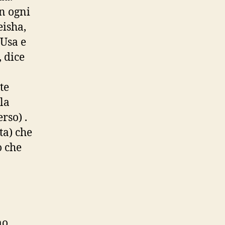
n ogni
eisha,
 Usa e
, dice
te
lla
rso) .
ta) che
o che
mo.