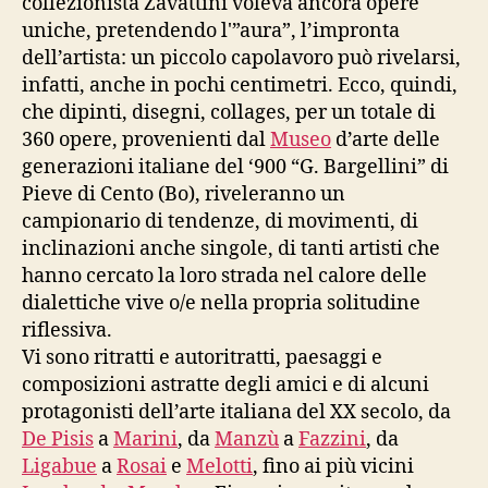
collezionista Zavattini voleva ancora opere
uniche, pretendendo l'”aura”, l’impronta
dell’artista: un piccolo capolavoro può rivelarsi,
infatti, anche in pochi centimetri. Ecco, quindi,
che dipinti, disegni, collages, per un totale di
360 opere, provenienti dal
Museo
d’arte delle
generazioni italiane del ‘900 “G. Bargellini” di
Pieve di Cento (Bo), riveleranno un
campionario di tendenze, di movimenti, di
inclinazioni anche singole, di tanti artisti che
hanno cercato la loro strada nel calore delle
dialettiche vive o/e nella propria solitudine
riflessiva.
Vi sono ritratti e autoritratti, paesaggi e
composizioni astratte degli amici e di alcuni
protagonisti dell’arte italiana del XX secolo, da
De Pisis
a
Marini
, da
Manzù
a
Fazzini
, da
Ligabue
a
Rosai
e
Melotti
, fino ai più vicini