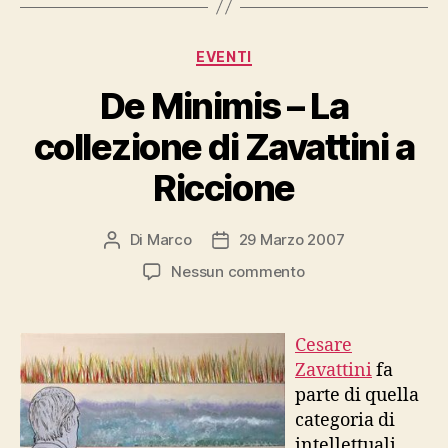
Categorie
EVENTI
De Minimis – La
collezione di Zavattini a
Riccione
Di
Marco
29 Marzo 2007
Autore
Data
articolo
dell'articolo
su
Nessun commento
De
Minimis
–
Cesare
La
Zavattini
fa
collezione
parte di quella
di
categoria di
Zavattini
intellettuali
a