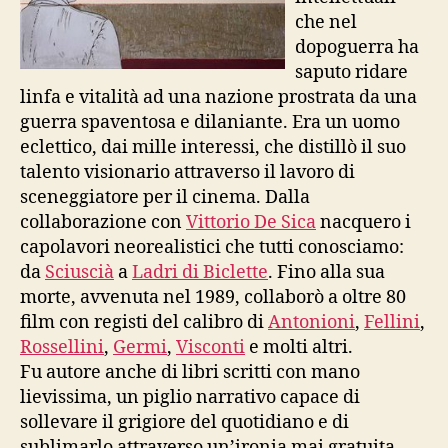
che nel
Riccione
dopoguerra ha
saputo ridare
linfa e vitalità ad una nazione prostrata da una
guerra spaventosa e dilaniante. Era un uomo
eclettico, dai mille interessi, che distillò il suo
talento visionario attraverso il lavoro di
sceneggiatore per il cinema. Dalla
collaborazione con
Vittorio De Sica
nacquero i
capolavori neorealistici che tutti conosciamo:
da
Sciuscià
a
Ladri di Biclette
. Fino alla sua
morte, avvenuta nel 1989, collaborò a oltre 80
film con registi del calibro di
Antonioni
,
Fellini
,
Rossellini
,
Germi
,
Visconti
e molti altri.
Fu autore anche di libri scritti con mano
lievissima, un piglio narrativo capace di
sollevare il grigiore del quotidiano e di
sublimarlo attraverso un’ironia mai gratuita,