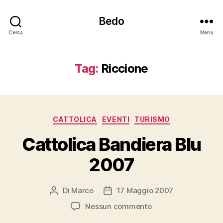
Bedo
Cerca
Menu
Tag:
Riccione
Categorie
CATTOLICA
EVENTI
TURISMO
Cattolica Bandiera Blu
2007
Di
Marco
17 Maggio 2007
Autore
Data
articolo
dell'articolo
su
Nessun commento
Cattolica