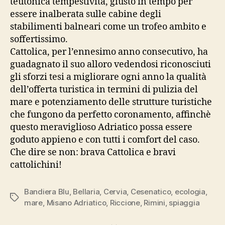
teutonica tempestività, giusto in tempo per
essere inalberata sulle cabine degli
stabilimenti balneari come un trofeo ambito e
soffertissimo.
Cattolica, per l’ennesimo anno consecutivo, ha
guadagnato il suo alloro vedendosi riconosciuti
gli sforzi tesi a migliorare ogni anno la qualità
dell’offerta turistica in termini di pulizia del
mare e potenziamento delle strutture turistiche
che fungono da perfetto coronamento, affinchè
questo meraviglioso Adriatico possa essere
goduto appieno e con tutti i comfort del caso.
Che dire se non: brava Cattolica e bravi
cattolichini!
Bandiera Blu
,
Bellaria
,
Cervia
,
Cesenatico
,
ecologia
,
Tag
mare
,
Misano Adriatico
,
Riccione
,
Rimini
,
spiaggia