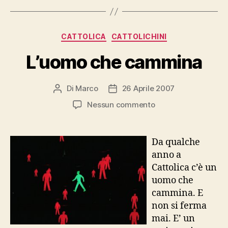
Categorie
CATTOLICA
CATTOLICHINI
L’uomo che cammina
Di
Marco
26 Aprile 2007
Autore
Data
articolo
dell'articolo
su
Nessun commento
L’uomo
che
cammina
Da qualche
anno a
Cattolica c’è un
uomo che
cammina. E
non si ferma
mai. E’ un