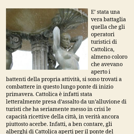
primo
maggio
E’ stata una
ferragostano
vera battaglia
quella che gli
operatori
turistici di
Cattolica,
almeno coloro
che avevano
aperto i
battenti della propria attività, si sono trovati a
combattere in questo lungo ponte di inizio
primavera. Cattolica è infatti stata
letteralmente presa d’assalto da un’alluvione di
turisti che ha seriamente messo in crisi le
capacità ricettive della città, in verità ancora
piuttosto acerbe. Infatti, a ben contare, gli
alberghi di Cattolica aperti per il ponte del