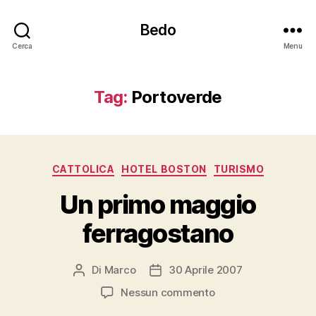
Bedo
Cerca
Menu
Tag:
Portoverde
Categorie
CATTOLICA
HOTEL BOSTON
TURISMO
Un primo maggio
ferragostano
Di
Marco
30 Aprile 2007
Autore
Data
articolo
dell'articolo
su
Nessun commento
Un