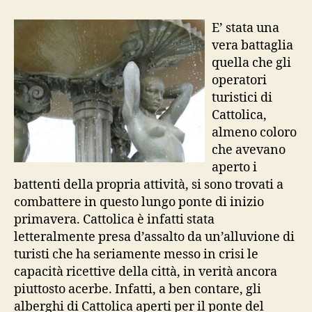
primo
maggio
E’ stata una
ferragostano
vera battaglia
quella che gli
operatori
turistici di
Cattolica,
almeno coloro
che avevano
aperto i
battenti della propria attività, si sono trovati a
combattere in questo lungo ponte di inizio
primavera. Cattolica è infatti stata
letteralmente presa d’assalto da un’alluvione di
turisti che ha seriamente messo in crisi le
capacità ricettive della città, in verità ancora
piuttosto acerbe. Infatti, a ben contare, gli
alberghi di Cattolica aperti per il ponte del