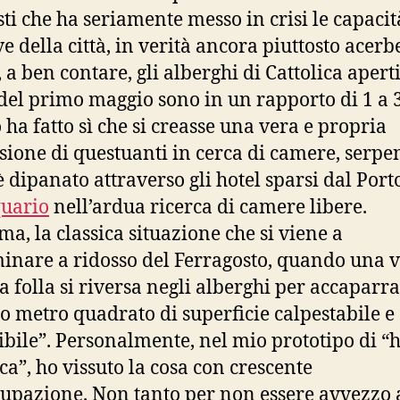
isti che ha seriamente messo in crisi le capacit
ve della città, in verità ancora piuttosto acerb
, a ben contare, gli alberghi di Cattolica aperti
del primo maggio sono in un rapporto di 1 a 3
 ha fatto sì che si creasse una vera e propria
sione di questuanti in cerca di camere, serpe
è dipanato attraverso gli hotel sparsi dal Port
uario
nell’ardua ricerca di camere libere.
a, la classica situazione che si viene a
inare a ridosso del Ferragosto, quando una v
a folla si riversa negli alberghi per accaparra
mo metro quadrato di superficie calpestabile e
bile”. Personalmente, nel mio prototipo di “h
ica”, ho vissuto la cosa con crescente
upazione. Non tanto per non essere avvezzo 