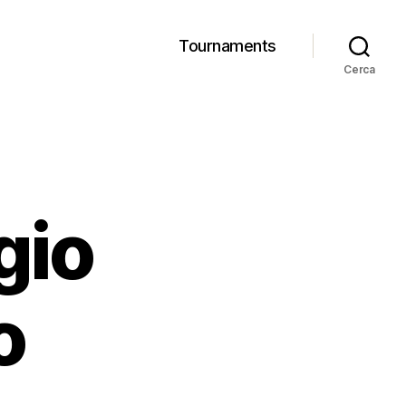
Tournaments
Cerca
gio
o