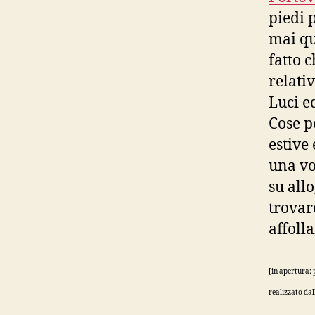
piedi 
mai qu
fatto 
relati
Luci e
Cose p
estive
una vo
su all
trovare
affoll
[in apertura: 
realizzato dall