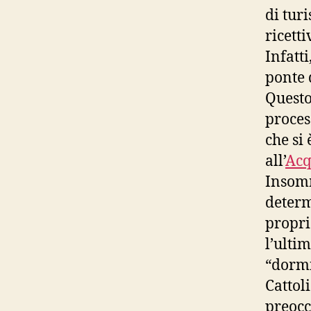
di tur
ricetti
Infatti
ponte 
Questo
proces
che si 
all’
Acq
Insomm
determ
propri
l’ulti
“dormi
Cattol
preocc