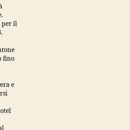
à
e.
 per il
.
ntone
o fino
era e
rsi
otel
al