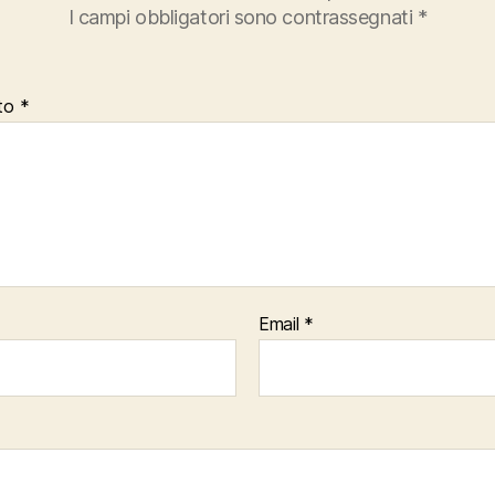
I campi obbligatori sono contrassegnati
*
to
*
Email
*