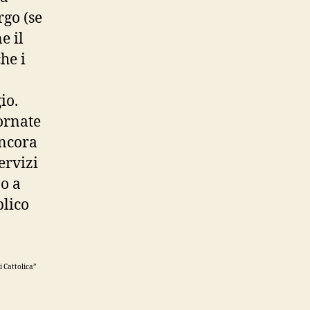
rgo (se
e il
he i
io.
iornate
ancora
ervizi
o a
blico
i Cattolica”