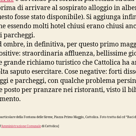
prima di arrivare al sospirato alloggio in albe
esto fosse stato disponibile). Si aggiunga infin
che essendo molti hotel chiusi erano chiusi anc
vi parcheggi.
d ombre, in definitiva, per questo primo magg
ositive: straordinaria affluenza, bellissime g
 e grande richiamo turistico che Cattolica ha 
lta saputo esercitare. Cose negative: forti diss
oggi e parcheggi, con qualche problema persin
 posto per pranzare nei ristoranti, visto il bi
amento.
particolare della Fontana delle Sirene, Piazza Primo Maggio, Cattolica. Foto tratta dal cd “Baci d
’
Amministrazione Comunale
di Cattolica]