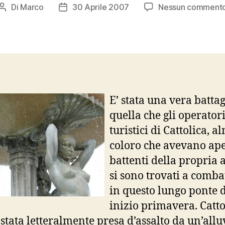
Di
Marco
30 Aprile 2007
Nessun comment
Autore
Data
articolo
dell'articolo
E’ stata una vera battag
quella che gli operator
turistici di Cattolica, 
coloro che avevano ape
battenti della propria a
si sono trovati a comba
in questo lungo ponte d
inizio primavera. Catto
i stata letteralmente presa d’assalto da un’all