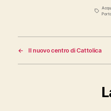
Acqu
Tag
Port
←
Il nuovo centro di Cattolica
L