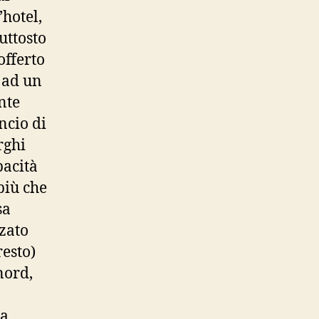
hotel,
iuttosto
offerto
 ad un
nte
ncio di
rghi
pacità
più che
sa
zato
resto)
nord,
 a