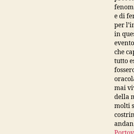
fenome
e di fe
per l’
in que
evento
che ca
tutto 
fosser
oracol
mai vi
della 
molti 
costri
andand
Porto