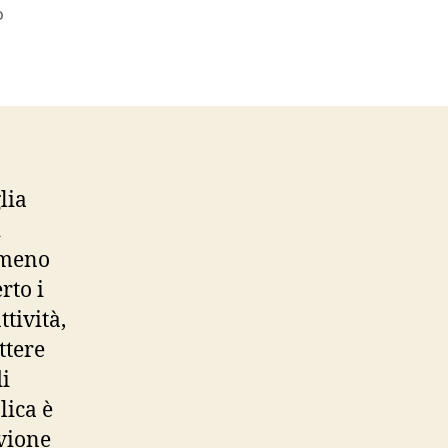
su
o
Un
primo
maggio
ferragostano
lia
i
almeno
rto i
ttività,
ttere
i
lica è
uvione