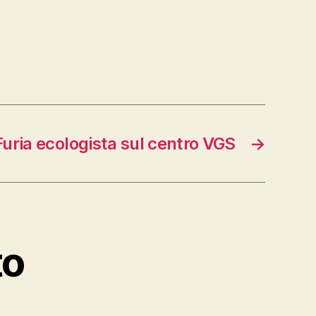
Furia ecologista sul centro VGS
→
to