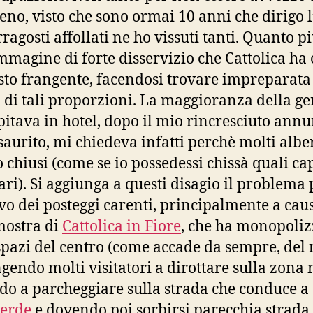
no, visto che sono ormai 10 anni che dirigo l’
rragosti affollati ne ho vissuti tanti. Quanto p
immagine di forte disservizio che Cattolica ha 
sto frangente, facendosi trovare impreparata
 di tali proporzioni. La maggioranza della ge
pitava in hotel, dopo il mio rincresciuto annu
esaurito, mi chiedeva infatti perchè molti albe
o chiusi (come se io possedessi chissà quali ca
ari). Si aggiunga a questi disagio il problema 
vo dei posteggi carenti, principalmente a cau
mostra di
Cattolica in Fiore
, che ha monopoliz
spazi del centro (come accade da sempre, del 
ngendo molti visitatori a dirottare sulla zona 
o a parcheggiare sulla strada che conduce a
verde
e dovendo poi sorbirsi parecchia strada