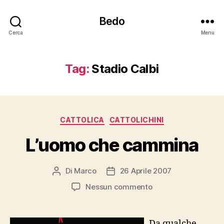
Bedo
Cerca
Menu
Tag:
Stadio Calbi
Categorie
CATTOLICA
CATTOLICHINI
L’uomo che cammina
Di
Marco
26 Aprile 2007
Autore
Data
articolo
dell'articolo
su
Nessun commento
L’uomo
che
cammina
Da qualche