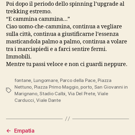
Poi dopo il periodo dello spinning l’upgrade al
trekking estremo.
“E cammina cammina…”
Ciao uomo-che-cammina, continua a vegliare
sulla città, continua a giustificarne l’essenza
masticandola palmo a palmo, continua a volare
tra i marciapiedi e a farci sentire fermi.
Immobili.
Mentre tu passi veloce e non ci guardi neppure.
fontane
,
Lungomare
,
Parco della Pace
,
Piazza
Nettuno
,
Piazza Primo Maggio
,
porto
,
San Giovanni in
Tag
Marignano
,
Stadio Calbi
,
Via Del Prete
,
Viale
Carducci
,
Viale Dante
←
Empatia