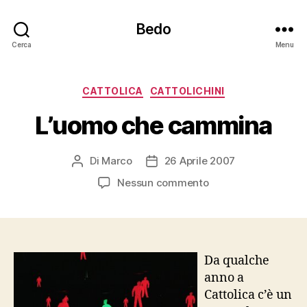
Bedo
Cerca
Menu
Categorie
CATTOLICA
CATTOLICHINI
L’uomo che cammina
Di
Marco
26 Aprile 2007
Autore
Data
articolo
dell'articolo
su
Nessun commento
L’uomo
che
cammina
Da qualche
anno a
Cattolica c’è un