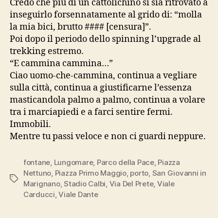
Credo che più di un cattolichino si sia ritrovato a
inseguirlo forsennatamente al grido di: “molla
la mia bici, brutto #### [censura]”.
Poi dopo il periodo dello spinning l’upgrade al
trekking estremo.
“E cammina cammina…”
Ciao uomo-che-cammina, continua a vegliare
sulla città, continua a giustificarne l’essenza
masticandola palmo a palmo, continua a volare
tra i marciapiedi e a farci sentire fermi.
Immobili.
Mentre tu passi veloce e non ci guardi neppure.
fontane
,
Lungomare
,
Parco della Pace
,
Piazza
Nettuno
,
Piazza Primo Maggio
,
porto
,
San Giovanni in
Tag
Marignano
,
Stadio Calbi
,
Via Del Prete
,
Viale
Carducci
,
Viale Dante