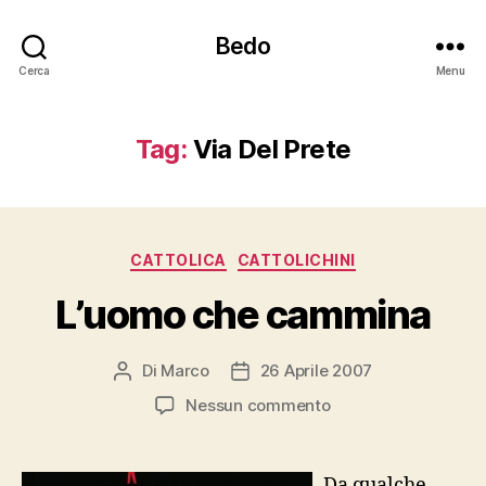
Bedo
Cerca
Menu
Tag:
Via Del Prete
Categorie
CATTOLICA
CATTOLICHINI
L’uomo che cammina
Di
Marco
26 Aprile 2007
Autore
Data
articolo
dell'articolo
su
Nessun commento
L’uomo
che
cammina
Da qualche