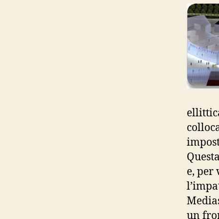
ellitti
colloc
imposta
Questa
e, per
l’impat
Medias
un fron