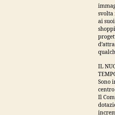
immagi
svolta 
ai suo
shoppi
proget
d’attr
qualch
IL NU
TEMPO
Sono i
centro
Il Com
dotazi
increme