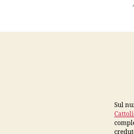
Sul nu
Cattol
comple
credut