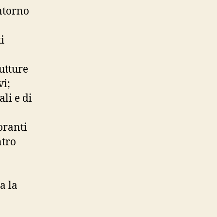
intorno
i
utture
vi;
li e di
toranti
ntro
a la