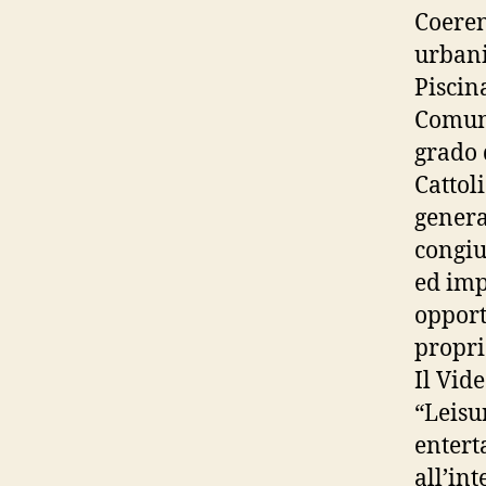
Coeren
urbanis
Piscina
Comuna
grado 
Cattol
genera
congiu
ed imp
opport
propri
Il Vid
“Leisu
entert
all’in