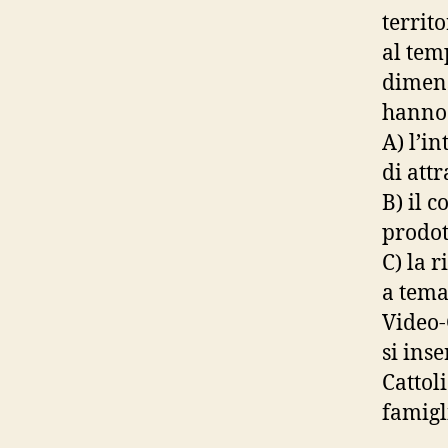
territo
al tem
dimens
hanno 
A) l’i
di att
B) il 
prodott
C) la r
a tema
Video-
si ins
Cattol
famigl