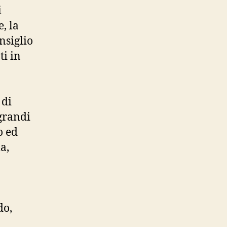
i
, la
nsiglio
i in
 di
grandi
o ed
a,
do,