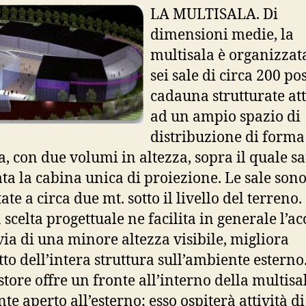
LA MULTISALA. Di
dimensioni medie, la
multisala è organizzat
sei sale di circa 200 pos
cadauna strutturate at
ad un ampio spazio di
distribuzione di forma
ca, con due volumi in altezza, sopra il quale s
ata la cabina unica di proiezione. Le sale son
te a circa due mt. sotto il livello del terreno.
 scelta progettuale ne facilita in generale l’ac
 via di una minore altezza visibile, migliora
to dell’intera struttura sull’ambiente esterno.
tore offre un fronte all’interno della multisa
te aperto all’esterno; esso ospiterà attività di