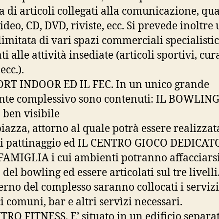
a di articoli collegati alla comunicazione, qua
video, CD, DVD, riviste, ecc. Si prevede inoltre
limitata di vari spazi commerciali specialistic
ti alle attività insediate (articoli sportivi, cur
ecc.).
RT INDOOR ED IL FEC. In un unico grande
te complessivo sono contenuti: IL BOWLING 
ben visibile
piazza, attorno al quale potrà essere realizza
di pattinaggio ed IL CENTRO GIOCO DEDICAT
AMIGLIA i cui ambienti potranno affacciarsi
el bowling ed essere articolati sul tre livelli
terno del complesso saranno collocati i servizi
i comuni, bar e altri servìzi necessari.
TRO FITNESS. E’ situato in un edificio separa