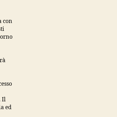
a con
ti
torno
arà
o
cesso
 Il
la ed