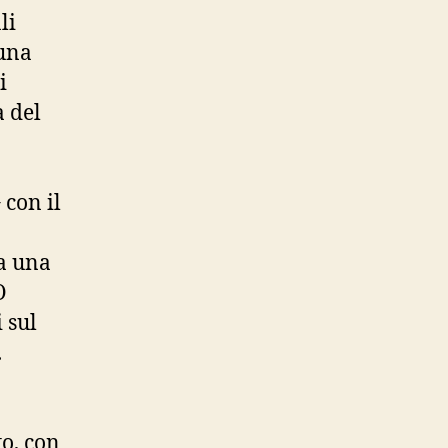
li
 una
i
a del
con il
ta una
O
 sul
.
to, con