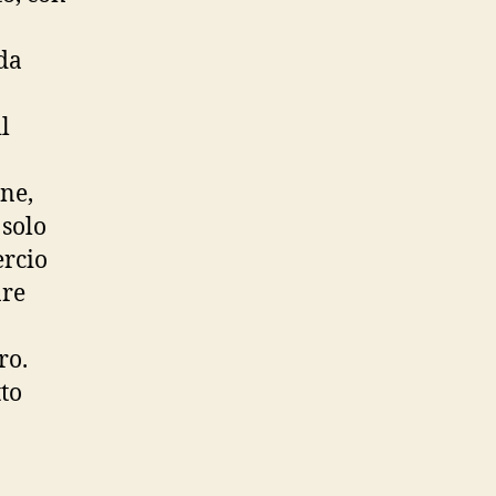
nda
l
ne,
 solo
ercio
are
ro.
tto