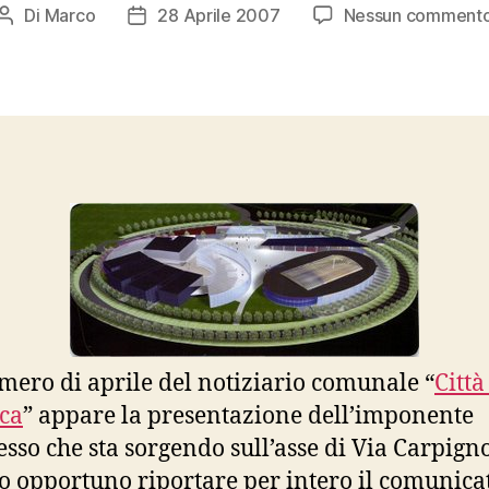
Di
Marco
28 Aprile 2007
Nessun comment
Autore
Data
articolo
dell'articolo
mero di aprile del notiziario comunale “
Città
ica
” appare la presentazione dell’imponente
sso che sta sorgendo sull’asse di Via Carpign
o opportuno riportare per intero il comunicat