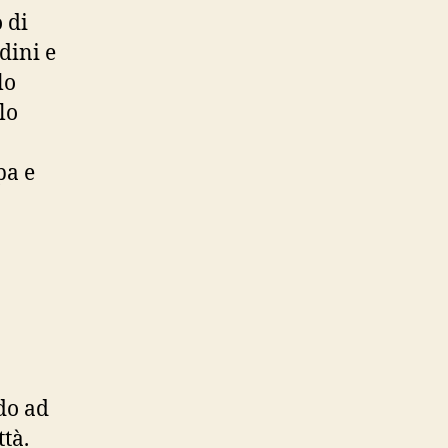
 di
dini e
lo
lo
pa e
do ad
ttà.