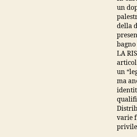
un dop
palest
della 
presen
bagno t
LA RIS
articol
un “le
ma anc
identit
qualif
Distrib
varie 
privil