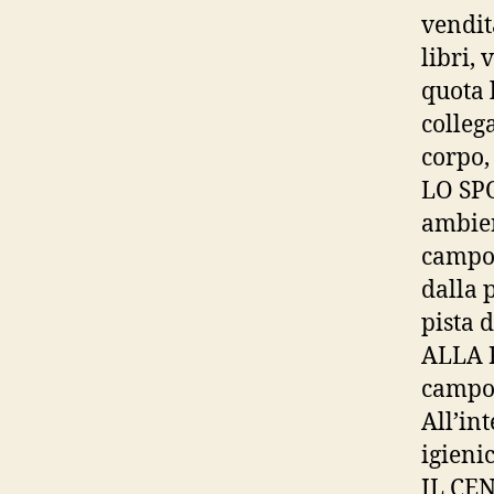
vendit
libri, 
quota 
collega
corpo, 
LO SPO
ambien
campo 
dalla 
pista 
ALLA F
campo d
All’in
igienic
IL CEN