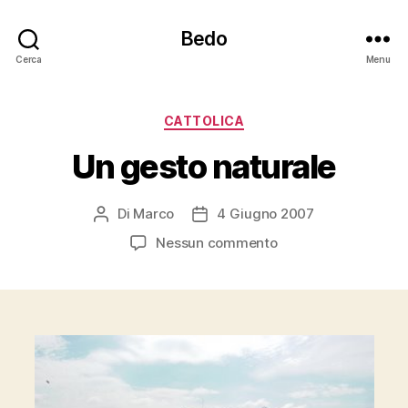
Bedo
Cerca
Menu
Categorie
CATTOLICA
Un gesto naturale
Di
Marco
4 Giugno 2007
Autore
Data
articolo
dell'articolo
su
Nessun commento
Un
gesto
naturale