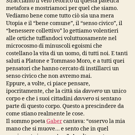
Stracciamo il velo retorico di questa patetica
metafora e mostriamoci per quel che siamo.
Vediamo bene come tutto ciò sia una mera
Utopia e il “bene comune”, il “senso civico”, il
“benessere collettivo” lo gettiamo volentieri
alle ortiche tuffandoci voluttuosamente nel
microcosmo di minuscoli egoismi che
costellano la vita di un uomo, di tutti noi. E tanti
saluti a Platone e Tommaso Moro, e a tutti quei
pensatori che hanno cercato di instillarci un
senso civico che non avremo mai.
Eppure, a volte, ci piace pensare,
ipocritamente, che la città sia
davvero
un unico
corpo e che i suoi cittadini
davvero
si sentano
parte di questo corpo. Questo a prescindere da
come stiano realmente le cose.
Il sommo poeta
Gaber
cantava: “osservo la mia
mano che si muove… e sento che in quel