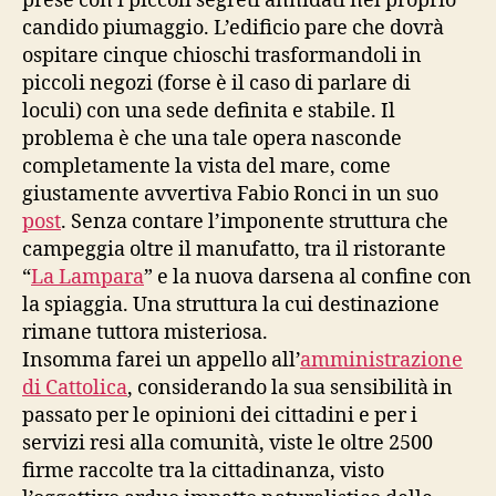
prese con i piccoli segreti annidati nel proprio
candido piumaggio. L’edificio pare che dovrà
ospitare cinque chioschi trasformandoli in
piccoli negozi (forse è il caso di parlare di
loculi) con una sede definita e stabile. Il
problema è che una tale opera nasconde
completamente la vista del mare, come
giustamente avvertiva Fabio Ronci in un suo
post
. Senza contare l’imponente struttura che
campeggia oltre il manufatto, tra il ristorante
“
La Lampara
” e la nuova darsena al confine con
la spiaggia. Una struttura la cui destinazione
rimane tuttora misteriosa.
Insomma farei un appello all’
amministrazione
di Cattolica
, considerando la sua sensibilità in
passato per le opinioni dei cittadini e per i
servizi resi alla comunità, viste le oltre 2500
firme raccolte tra la cittadinanza, visto