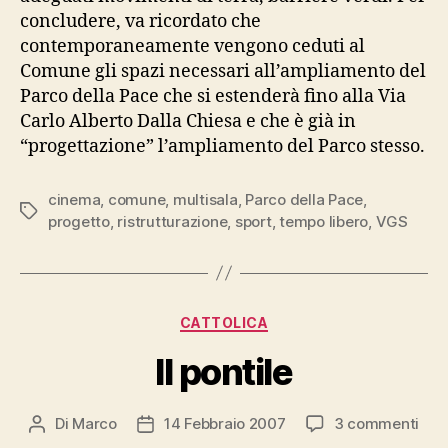
concludere, va ricordato che
contemporaneamente vengono ceduti al
Comune gli spazi necessari all’ampliamento del
Parco della Pace che si estenderà fino alla Via
Carlo Alberto Dalla Chiesa e che è già in
“progettazione” l’ampliamento del Parco stesso.
cinema
,
comune
,
multisala
,
Parco della Pace
,
Tag
progetto
,
ristrutturazione
,
sport
,
tempo libero
,
VGS
Categorie
CATTOLICA
Il pontile
su
Di
Marco
14 Febbraio 2007
3 commenti
Autore
Data
Il
articolo
dell'articolo