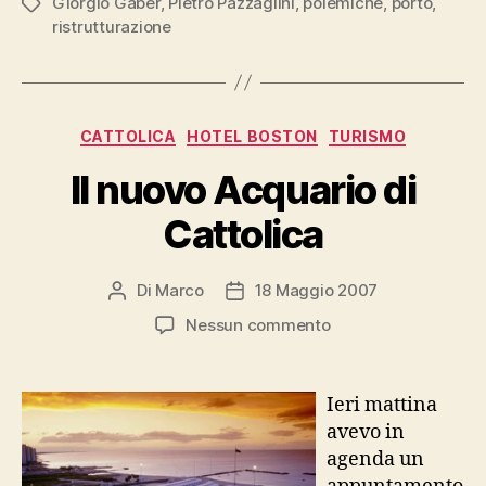
Giorgio Gaber
,
Pietro Pazzaglini
,
polemiche
,
porto
,
Tag
ristrutturazione
Categorie
CATTOLICA
HOTEL BOSTON
TURISMO
Il nuovo Acquario di
Cattolica
Di
Marco
18 Maggio 2007
Autore
Data
articolo
dell'articolo
su
Nessun commento
Il
nuovo
Acquario
Ieri mattina
di
avevo in
Cattolica
agenda un