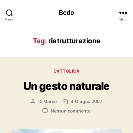
Bedo
Cerca
Menu
Tag:
ristrutturazione
Categorie
CATTOLICA
Un gesto naturale
Di
Marco
4 Giugno 2007
Autore
Data
articolo
dell'articolo
su
Nessun commento
Un
gesto
naturale