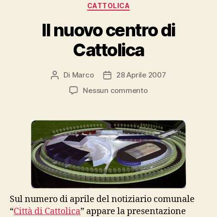
Categorie
CATTOLICA
Il nuovo centro di
Cattolica
Di
Marco
28 Aprile 2007
Autore
Data
articolo
dell'articolo
su
Nessun commento
Il
nuovo
centro
di
Cattolica
Sul numero di aprile del notiziario comunale
“
Città di Cattolica
” appare la presentazione