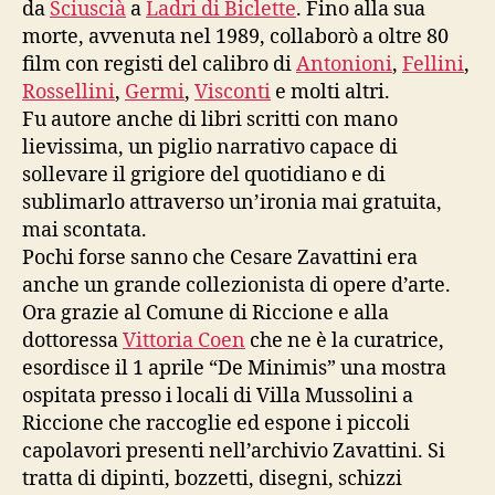
da
Sciuscià
a
Ladri di Biclette
. Fino alla sua
morte, avvenuta nel 1989, collaborò a oltre 80
film con registi del calibro di
Antonioni
,
Fellini
,
Rossellini
,
Germi
,
Visconti
e molti altri.
Fu autore anche di libri scritti con mano
lievissima, un piglio narrativo capace di
sollevare il grigiore del quotidiano e di
sublimarlo attraverso un’ironia mai gratuita,
mai scontata.
Pochi forse sanno che Cesare Zavattini era
anche un grande collezionista di opere d’arte.
Ora grazie al Comune di Riccione e alla
dottoressa
Vittoria Coen
che ne è la curatrice,
esordisce il 1 aprile “De Minimis” una mostra
ospitata presso i locali di Villa Mussolini a
Riccione che raccoglie ed espone i piccoli
capolavori presenti nell’archivio Zavattini. Si
tratta di dipinti, bozzetti, disegni, schizzi