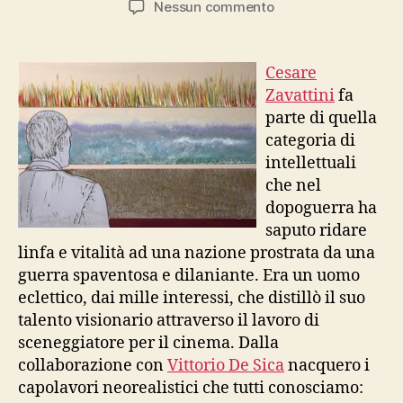
su
Nessun commento
De
Minimis
–
Cesare
La
Zavattini
fa
collezione
parte di quella
di
categoria di
Zavattini
intellettuali
a
che nel
Riccione
dopoguerra ha
saputo ridare
linfa e vitalità ad una nazione prostrata da una
guerra spaventosa e dilaniante. Era un uomo
eclettico, dai mille interessi, che distillò il suo
talento visionario attraverso il lavoro di
sceneggiatore per il cinema. Dalla
collaborazione con
Vittorio De Sica
nacquero i
capolavori neorealistici che tutti conosciamo: