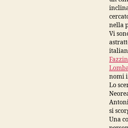
inclin
cercato
nella p
Vi sono
astratt
italia
Fazzin
Lomba
nomi i
Lo sce
Neoreal
Antoni
si scor
Una co