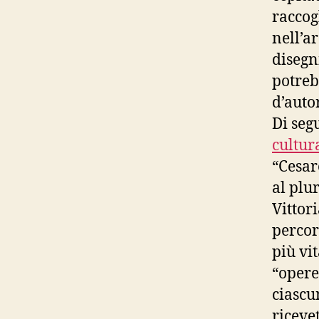
raccog
nell’ar
disegni
potreb
d’auto
Di seg
cultur
“Cesar
al plur
Vittor
percor
più vit
“opere
ciascu
riceve