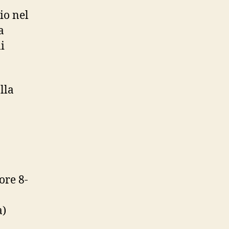
io nel
a
i
lla
ore 8-
a)