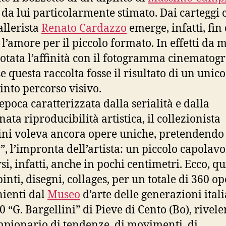
a da lui particolarmente stimato. Dai carteggi c
allerista
Renato Cardazzo
emerge, infatti, fin
 l’amore per il piccolo formato. In effetti da m
notata l’affinità con il fotogramma cinematogr
e questa raccolta fosse il risultato di un unico
into percorso visivo.
 epoca caratterizzata dalla serialità e dalla
ata riproducibilità artistica, il collezionista
ini voleva ancora opere uniche, pretendendo
a”, l’impronta dell’artista: un piccolo capolav
si, infatti, anche in pochi centimetri. Ecco, qu
inti, disegni, collages, per un totale di 360 op
ienti dal
Museo
d’arte delle generazioni ital
00 “G. Bargellini” di Pieve di Cento (Bo), rivel
pionario di tendenze, di movimenti, di