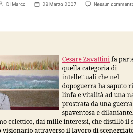
Di
Marco
29 Marzo 2007
Nessun comment
Autore
Data
articolo
dell'articolo
Cesare Zavattini
fa part
quella categoria di
intellettuali che nel
dopoguerra ha saputo r
linfa e vitalità ad una 
prostrata da una guerra
spaventosa e dilaniante
 eclettico, dai mille interessi, che distillò il 
o visionario attraverso il lavoro di sceneggiat