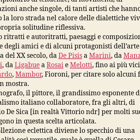
azioni anche singole, di tanti artisti che hann
 la loro strada nel calore delle dialettiche viv
ropria solitudine riflessiva.
 ritratti e autoritratti, paesaggi e composizio
e degli amici e di alcuni protagonisti dell’arte
na del XX secolo, da
De Pisis
a
Marini
, da
Man
i
, da
Ligabue
a
Rosai
e
Melotti
, fino ai più vic
rdo
,
Mambor
, Fioroni, per citare solo alcuni f
n mostra.
nografo, il pittore, il grandissimo esponente d
ismo italiano collaboratore, fra gli altri, di
o De Sica [in realtà Vittorio ndr] per molti suo
gono in questa scelta articolata.
llezione eclettica diviene lo specchio di una