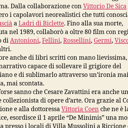
ema. Dalla collaborazione con
Vittorio De Sica
ro i capolavori neorealistici che tutti conosc
uscià
a
Ladri di Biclette
. Fino alla sua morte,
ta nel 1989, collaborò a oltre 80 film con regi
o di
Antonioni
,
Fellini
,
Rossellini
,
Germi
,
Visc
ltri.
ore anche di libri scritti con mano lievissima,
 narrativo capace di sollevare il grigiore del
iano e di sublimarlo attraverso un’ironia ma
ta, mai scontata.
forse sanno che Cesare Zavattini era anche u
 collezionista di opere d’arte. Ora grazie al
cione e alla dottoressa
Vittoria Coen
che ne è l
ice, esordisce il 1 aprile “De Minimis” una mo
a presso i locali di Villa Mussolini a Riccione