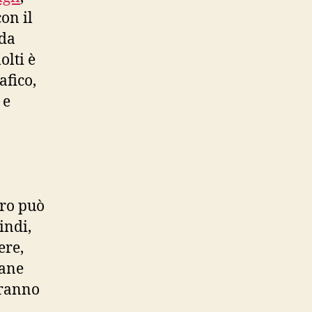
on il
 da
olti è
afico,
 e
oro può
indi,
ere,
iane
eranno