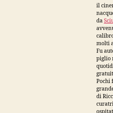
il cin
nacque
da
Sci
avvenu
calibr
molti a
Fu aut
piglio
quotid
gratui
Pochi 
grande
di Ric
curatr
ospitat