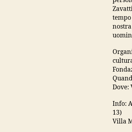
person
Zavatt
tempo 
nostra 
uomini
Organi
cultur
Fondaz
Quando
Dove: 
Info: 
13)
Villa 