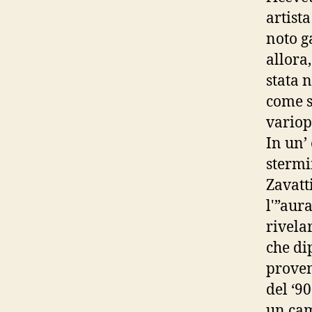
artist
noto g
allora,
stata 
come s
variop
In un’
stermin
Zavatt
l'”aur
rivelar
che dip
proven
del ‘9
un cam