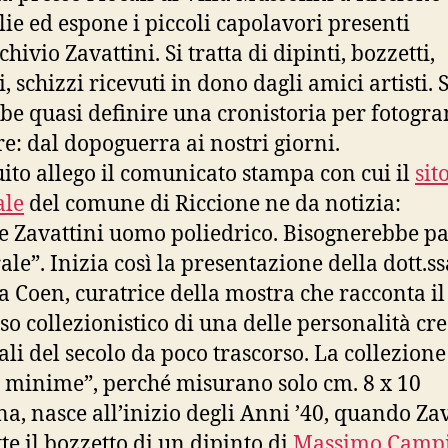
lie ed espone i piccoli capolavori presenti
chivio Zavattini. Si tratta di dipinti, bozzetti,
, schizzi ricevuti in dono dagli amici artisti. S
be quasi definire una cronistoria per fotog
re: dal dopoguerra ai nostri giorni.
uito allego il comunicato stampa con cui il
sit
ale
del comune di Riccione ne da notizia:
e Zavattini uomo poliedrico. Bisognerebbe p
ale”. Inizia così la presentazione della dott.ss
ia Coen, curatrice della mostra che racconta il
so collezionistico di una delle personalità cre
ali del secolo da poco trascorso. La collezione
 minime”, perché misurano solo cm. 8 x 10
na, nasce all’inizio degli Anni ’40, quando Zav
tte il bozzetto di un dipinto di
Massimo Campi