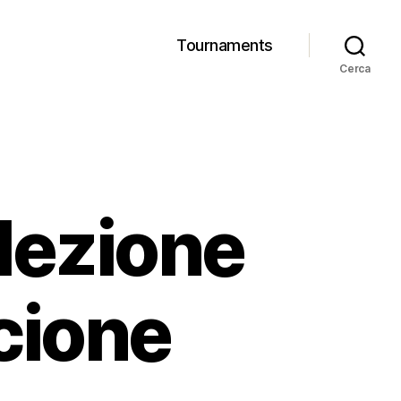
Tournaments
Cerca
llezione
ccione