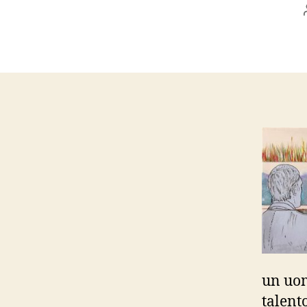
un uomo
talent