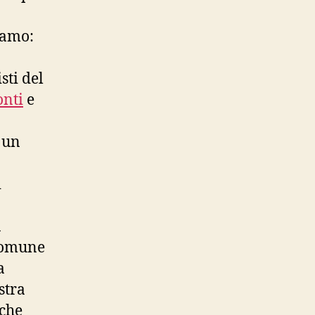
iamo:
sti del
onti
e
 un
i
n
 Comune
a
stra
 che