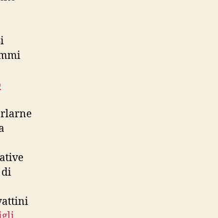
i
rammi
o
arlarne
a
ative
 di
attini
gli
,