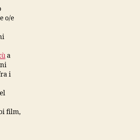
o
e o/e
ni
zù
a
ini
ra i
el
i film,