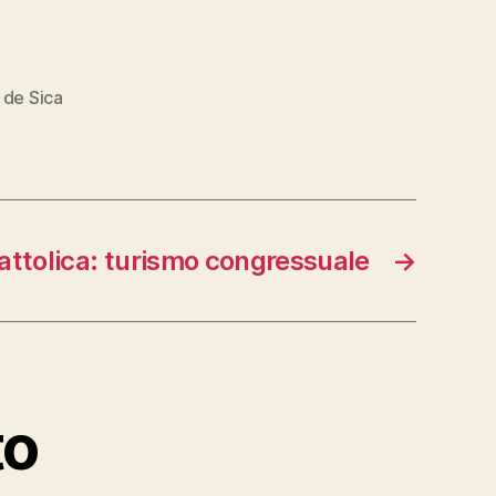
o de Sica
attolica: turismo congressuale
→
to