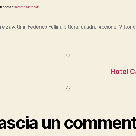
un’opera di
Renato Mambor
]
e Zavattini
,
Federico Fellini
,
pittura
,
quadri
,
Riccione
,
Vittori
Hotel C
ascia un commen