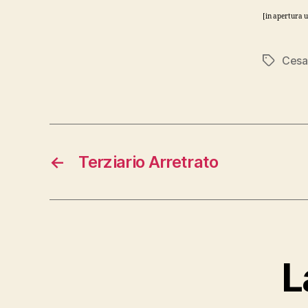
[in apertura 
Cesar
Tag
←
Terziario Arretrato
L