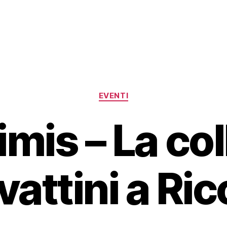
Categorie
EVENTI
mis – La co
vattini a Ri