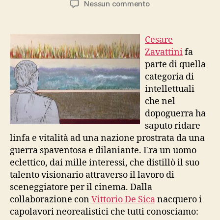
su
Nessun commento
De
Minimis
–
Cesare
La
Zavattini
fa
collezione
parte di quella
di
categoria di
Zavattini
intellettuali
a
che nel
Riccione
dopoguerra ha
saputo ridare
linfa e vitalità ad una nazione prostrata da una
guerra spaventosa e dilaniante. Era un uomo
eclettico, dai mille interessi, che distillò il suo
talento visionario attraverso il lavoro di
sceneggiatore per il cinema. Dalla
collaborazione con
Vittorio De Sica
nacquero i
capolavori neorealistici che tutti conosciamo: