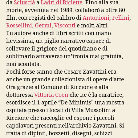
da
Sciuscià
a
Ladri di Biclette
. Fino alla sua
morte, avvenuta nel 1989, collaborò a oltre 80
film con registi del calibro di
Antonioni
,
Fellini
,
Rossellini
,
Germi
,
Visconti
e molti altri.
Fu autore anche di libri scritti con mano
lievissima, un piglio narrativo capace di
sollevare il grigiore del quotidiano e di
sublimarlo attraverso un’ironia mai gratuita,
mai scontata.
Pochi forse sanno che Cesare Zavattini era
anche un grande collezionista di opere d’arte.
Ora grazie al Comune di Riccione e alla
dottoressa
Vittoria Coen
che ne è la curatrice,
esordisce il 1 aprile “De Minimis” una mostra
ospitata presso i locali di Villa Mussolini a
Riccione che raccoglie ed espone i piccoli
capolavori presenti nell’archivio Zavattini. Si
tratta di dipinti, bozzetti, disegni, schizzi