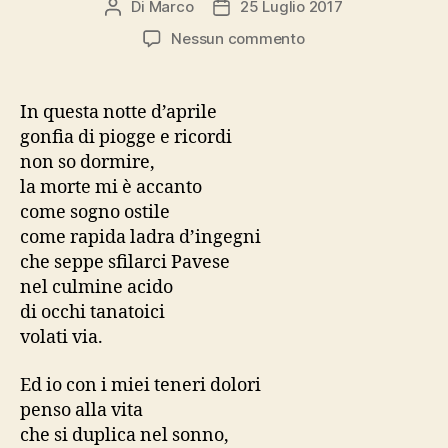
Di
Marco
25 Luglio 2017
Autore
Data
articolo
dell'articolo
su
Nessun commento
Sogno
nel
Sogno
In questa notte d’aprile
gonfia di piogge e ricordi
non so dormire,
la morte mi è accanto
come sogno ostile
come rapida ladra d’ingegni
che seppe sfilarci Pavese
nel culmine acido
di occhi tanatoici
volati via.
Ed io con i miei teneri dolori
penso alla vita
che si duplica nel sonno,