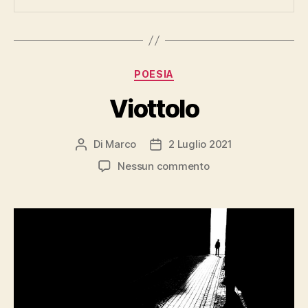
Categorie
POESIA
Viottolo
Di
Marco
2 Luglio 2021
Autore
Data
articolo
dell'articolo
su
Nessun commento
Viottolo