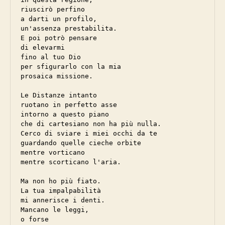
riuscirò perfino

a darti un profilo,

un'assenza prestabilita.

E poi potrò pensare 

di elevarmi

fino al tuo Dio

per sfigurarlo con la mia

prosaica missione.

Le Distanze intanto

ruotano in perfetto asse 

intorno a questo piano 

che di cartesiano non ha più nulla.

Cerco di sviare i miei occhi da te

guardando quelle cieche orbite

mentre vorticano 

mentre scorticano l'aria.

Ma non ho più fiato.

La tua impalpabilità

mi annerisce i denti.

Mancano le leggi,

o forse
