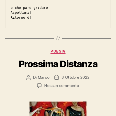
e che pare gridare:

Aspettami!

Ritornerò!
Categorie
POESIA
Prossima Distanza
Di
Marco
6 Ottobre 2022
Autore
Data
articolo
dell'articolo
su
Nessun commento
Prossima
Distanza