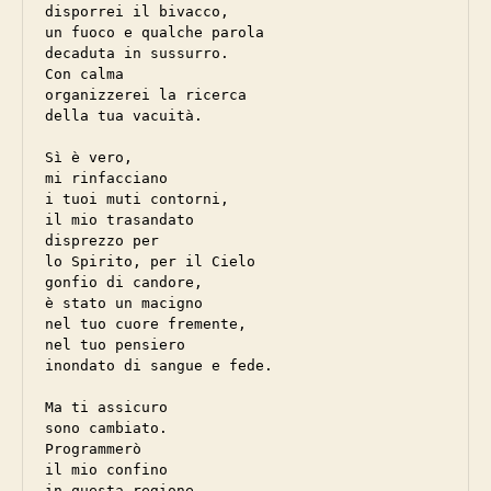
disporrei il bivacco,

un fuoco e qualche parola

decaduta in sussurro.

Con calma 

organizzerei la ricerca

della tua vacuità.

Sì è vero,

mi rinfacciano 

i tuoi muti contorni,

il mio trasandato

disprezzo per 

lo Spirito, per il Cielo

gonfio di candore,

è stato un macigno

nel tuo cuore fremente,

nel tuo pensiero

inondato di sangue e fede.

Ma ti assicuro

sono cambiato.

Programmerò

il mio confino

in questa regione,
