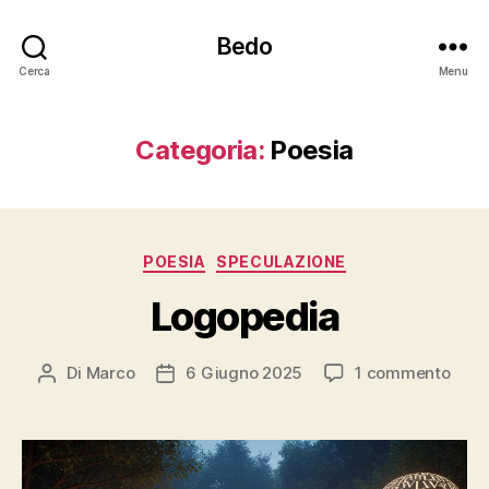
Bedo
Cerca
Menu
Categoria:
Poesia
Categorie
POESIA
SPECULAZIONE
Logopedia
su
Di
Marco
6 Giugno 2025
1 commento
Autore
Data
Logo
articolo
dell'articolo