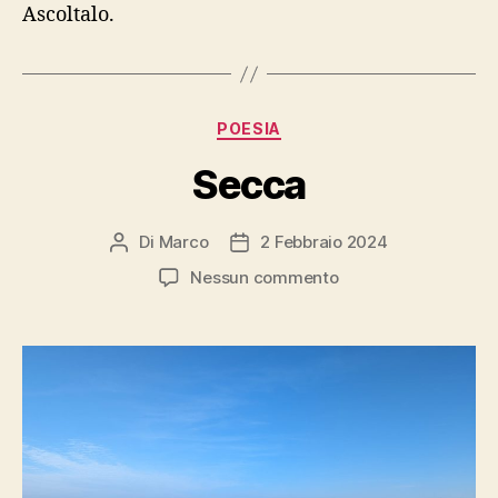
Ascoltalo.
Categorie
POESIA
Secca
Di
Marco
2 Febbraio 2024
Autore
Data
articolo
dell'articolo
su
Nessun commento
Secca