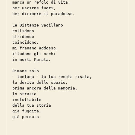
manca un refolo di vita,

per uscirne fuori,

per dirimere il paradosso.

Le Distanze vacillano

collidono

stridendo

coincidono,

mi franano addosso,

illudono gli occhi

in morta Parata.

Rimane solo 

- lontana - la tua remota risata,

la deriva dello spazio,

prima ancora della memoria,

lo strazio

ineluttabile

della tua storia

già fuggita,

già perduta.
