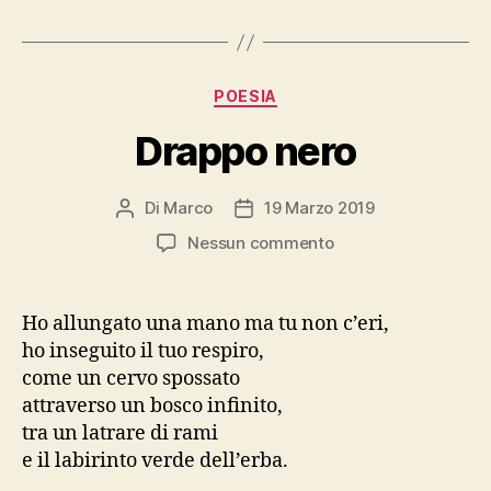
Categorie
POESIA
Drappo nero
Di
Marco
19 Marzo 2019
Autore
Data
articolo
dell'articolo
su
Nessun commento
Drappo
nero
Ho allungato una mano ma tu non c’eri,
ho inseguito il tuo respiro,
come un cervo spossato
attraverso un bosco infinito,
tra un latrare di rami
e il labirinto verde dell’erba.