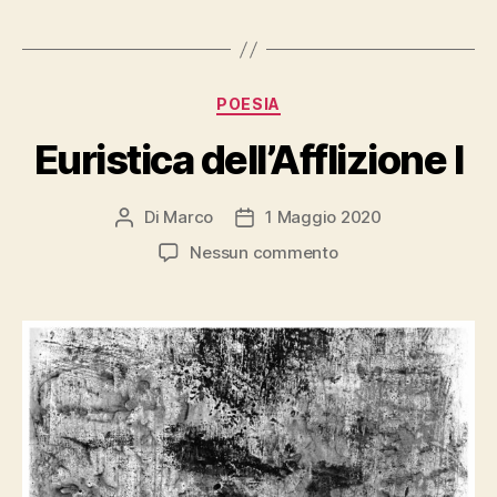
Categorie
POESIA
Euristica dell’Afflizione I
Di
Marco
1 Maggio 2020
Autore
Data
articolo
dell'articolo
su
Nessun commento
Euristica
dell’Afflizione
I