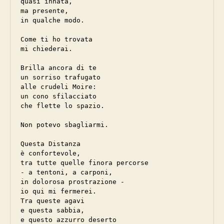
quasi innata, 

ma presente,

in qualche modo.

Come ti ho trovata

mi chiederai.

Brilla ancora di te

un sorriso trafugato

alle crudeli Moire:

un cono sfilacciato 

che flette lo spazio.

Non potevo sbagliarmi.

Questa Distanza

è confortevole,

tra tutte quelle finora percorse

- a tentoni, a carponi,

in dolorosa prostrazione -

io qui mi fermerei.

Tra queste agavi

e questa sabbia, 

e questo azzurro deserto
