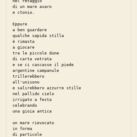
nel retaggio 

di un mare avaro 

e ctonio.

Eppure

a ben guardare

qualche sapida stilla

è rimasta

a giocare

tra le piccole dune

di carta vetrata

e se ci cascasse il piede

argentine campanule

trillerebbero

all'unisono

e salirebbero azzurre stille

nel pallido cielo

irrigato a festa

celebrando

una gioia antica

un mare rievocato

in forma

di particole
