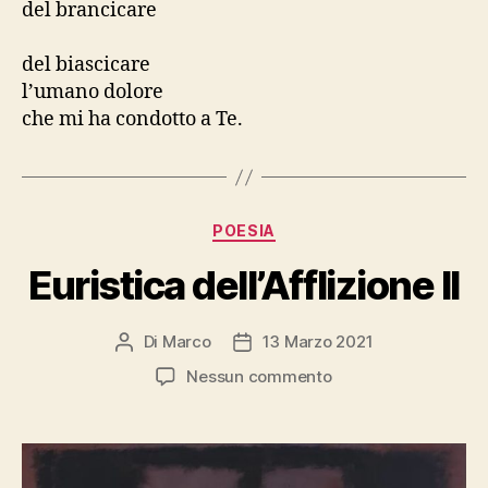
del brancicare
del biascicare
l’umano dolore
che mi ha condotto a Te.
Categorie
POESIA
Euristica dell’Afflizione II
Di
Marco
13 Marzo 2021
Autore
Data
articolo
dell'articolo
su
Nessun commento
Euristica
dell’Afflizione
II