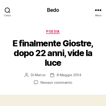
Bedo
Cerca
Menu
Categorie
POESIA
E finalmente Giostre,
dopo 22 anni, vide la
luce
Di
Marco
8 Maggio 2014
Autore
Data
articolo
dell'articolo
su
Nessun commento
E
finalmente
Giostre,
dopo