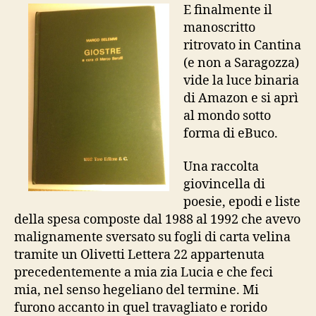
22
E finalmente il
anni,
manoscritto
vide
ritrovato in Cantina
la
(e non a Saragozza)
luce
vide la luce binaria
di Amazon e si aprì
al mondo sotto
forma di eBuco.
Una raccolta
giovincella di
poesie, epodi e liste
della spesa composte dal 1988 al 1992 che avevo
malignamente sversato su fogli di carta velina
tramite un Olivetti Lettera 22 appartenuta
precedentemente a mia zia Lucia e che feci
mia, nel senso hegeliano del termine. Mi
furono accanto in quel travagliato e rorido