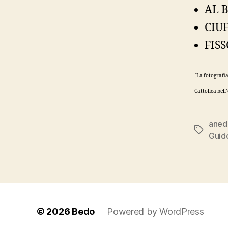
AL B
CIUF
FISS
[La fotografia
Cattolica nell
aned
Tag
Guid
© 2026
Bedo
Powered by WordPress