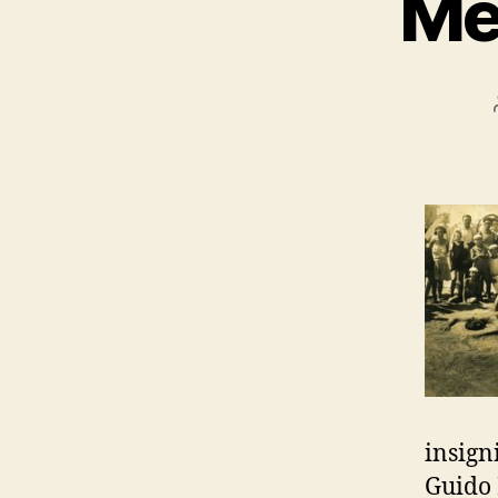
Me
insign
Guido 