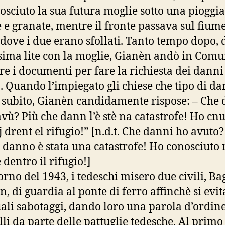
osciuto la sua futura moglie sotto una pioggia
e granate, mentre il fronte passava sul fium
dove i due erano sfollati. Tanto tempo dopo,
sima lite con la moglie, Gianèn andò in Comu
re i documenti per fare la richiesta dei danni
. Quando l’impiegato gli chiese che tipo di da
 subito, Gianèn candidamente rispose: – Che
avù? Più che dann l’è stè na catastrofe! Ho cnu
 drent el rifugio!” [n.d.t. Che danni ho avuto?
 danno è stata una catastrofe! Ho conosciuto
 dentro il rifugio!]
orno del 1943, i tedeschi misero due civili, Ba
n, di guardia al ponte di ferro affinchè si evi
ali sabotaggi, dando loro una parola d’ordine
lli da parte delle pattuglie tedesche. Al primo