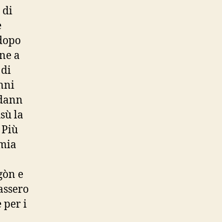
 di
e
 dopo
ne a
 di
nni
 dann
sù la
 Più
 mia
gòn e
tassero
 per i