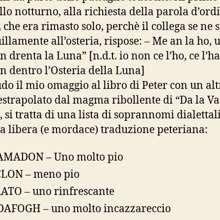
llo notturno, alla richiesta della parola d’ord
 che era rimasto solo, perchè il collega se ne 
illamente all’osteria, rispose: – Me an la ho, u
n drenta la Luna” [n.d.t. io non ce l’ho, ce l’ha
òn dentro l’Osteria della Luna]
do il mio omaggio al libro di Peter con un alt
estrapolato dal magma ribollente di “Da la V
, si tratta di una lista di soprannomi dialettali
va libera (e mordace) traduzione peteriana:
AMADON – Uno molto pio
LON – meno pio
ATO – uno rinfrescante
AFOGH – uno molto incazzareccio