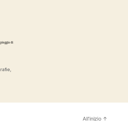
spiaggia di
rafie
,
All'inizio
↑