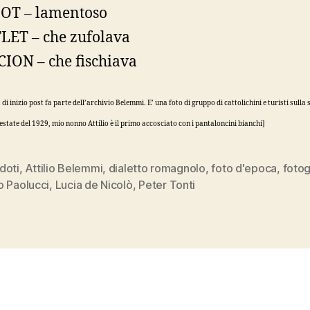
OT – lamentoso
LET – che zufolava
CION – che fischiava
 di inizio post fa parte dell’archivio Belemmi. E’ una foto di gruppo di cattolichini e turisti sulla 
’estate del 1929, mio nonno Attilio è il primo accosciato con i pantaloncini bianchi]
doti
,
Attilio Belemmi
,
dialetto romagnolo
,
foto d'epoca
,
fotog
o Paolucci
,
Lucia de Nicolò
,
Peter Tonti