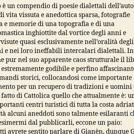
ro è un compendio di poesie dialettali dell’auto
di vita vissuta e anedottica sparsa, fotografie
a e memorie di una topografia e di una
mastica inghiottite dal vortice degli anni e
visute quasi esclusivamente nell’oralità degli
 e nei loro ineffabili intercalari dialettali. In
he pur nel suo apparente caos strutturale il li
a estremamente godibile e perfino affascinant
imandi storici, collocandosi come importante
mento per un recupero di tradizioni e uomini
fatto di Cattolica quello che attualmente è: u
ortanti centri turistici di tutta la costa adriat
ità alcuni aneddoti sono talmente esilaranti 
esimermi dal pubblicarli, eccone un paio:
utti avrete sentito parlare di Gianèn, dunque