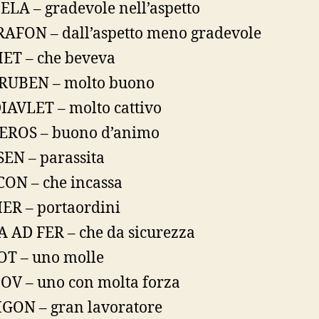
ELA – gradevole nell’aspetto
AFON – dall’aspetto meno gradevole
ET – che beveva
RUBEN – molto buono
IAVLET – molto cattivo
EROS – buono d’animo
EN – parassita
ON – che incassa
ER – portaordini
 AD FER – che da sicurezza
T – uno molle
OV – uno con molta forza
GON – gran lavoratore