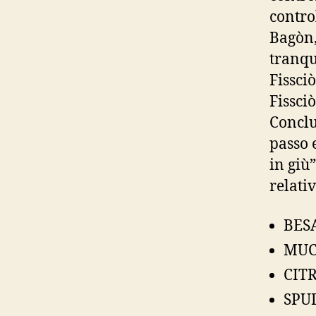
contro
Bagòn,
tranqu
Fissciò
Fissci
Conclu
passo 
in giù”
relati
BES
MUC
CITR
SPUD