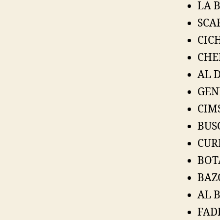
LA B
SCAR
CICH
CHE
AL D
GEN
CIMS
BUSC
CURI
BOTA
BAZO
AL B
FADI