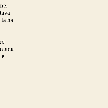
ine,
stava
 la ha
ro
antena
 e