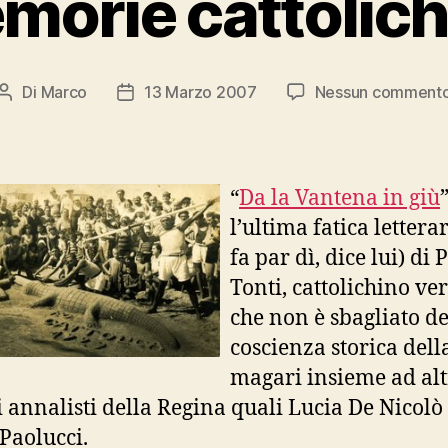
morie cattolich
Di
Marco
13 Marzo 2007
Nessun comment
Autore
Data
articolo
dell'articolo
“
Da la Vantena in giù
l’ultima fatica letterar
fa par dì, dice lui) di 
Tonti, cattolichino ve
che non è sbagliato de
coscienza storica della
magari insieme ad alt
i annalisti della Regina quali Lucia De Nicolò
Paolucci.