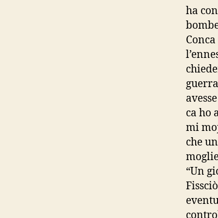
ha con
bombe 
Conca 
l’enne
chiede
guerra
avesse
ca ho 
mi moj
che un
moglie
“Un gi
Fissciò
eventu
contro