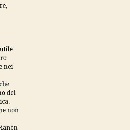
re,
utile
bro
e nei
 che
no dei
ica.
che non
 Gianèn