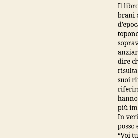
Il lib
brani 
d’epoc
topono
soprav
anziani
dire c
risult
suoi r
riferi
hanno 
più imp
In ver
posso 
“Voi t