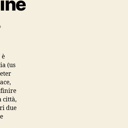
ine
su
o
Memorie
cattolichine
” è
ia (us
Peter
race,
finire
 città,
ri due
 e