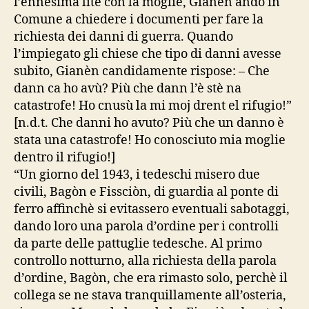
l’ennesima lite con la moglie, Gianèn andò in
Comune a chiedere i documenti per fare la
richiesta dei danni di guerra. Quando
l’impiegato gli chiese che tipo di danni avesse
subito, Gianèn candidamente rispose: – Che
dann ca ho avù? Più che dann l’è stè na
catastrofe! Ho cnusù la mi moj drent el rifugio!”
[n.d.t. Che danni ho avuto? Più che un danno è
stata una catastrofe! Ho conosciuto mia moglie
dentro il rifugio!]
“Un giorno del 1943, i tedeschi misero due
civili, Bagòn e Fissciòn, di guardia al ponte di
ferro affinchè si evitassero eventuali sabotaggi,
dando loro una parola d’ordine per i controlli
da parte delle pattuglie tedesche. Al primo
controllo notturno, alla richiesta della parola
d’ordine, Bagòn, che era rimasto solo, perchè il
collega se ne stava tranquillamente all’osteria,