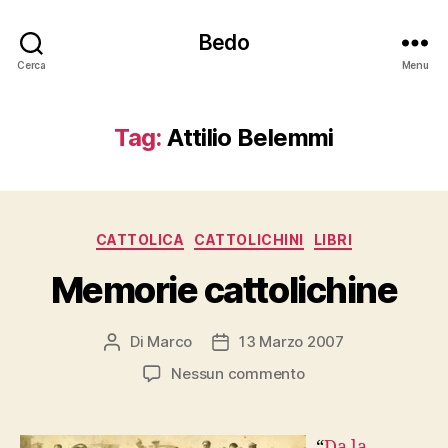
Bedo
Cerca
Menu
Tag:
Attilio Belemmi
Categorie
CATTOLICA
CATTOLICHINI
LIBRI
Memorie cattolichine
Di
Marco
13 Marzo 2007
Autore
Data
articolo
dell'articolo
su
Nessun commento
Memorie
cattolichine
“
Da la