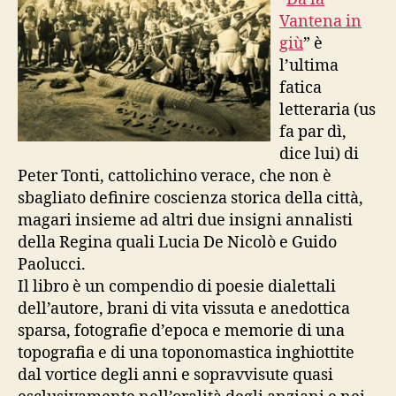
Vantena in
giù
” è
l’ultima
fatica
letteraria (us
fa par dì,
dice lui) di
Peter Tonti, cattolichino verace, che non è
sbagliato definire coscienza storica della città,
magari insieme ad altri due insigni annalisti
della Regina quali Lucia De Nicolò e Guido
Paolucci.
Il libro è un compendio di poesie dialettali
dell’autore, brani di vita vissuta e anedottica
sparsa, fotografie d’epoca e memorie di una
topografia e di una toponomastica inghiottite
dal vortice degli anni e sopravvisute quasi