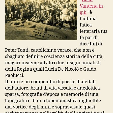
Vantena in
giù
” è
l’ultima
fatica
letteraria (us
fa par dì,
dice lui) di
Peter Tonti, cattolichino verace, che non è
sbagliato definire coscienza storica della città,
magari insieme ad altri due insigni annalisti
della Regina quali Lucia De Nicolò e Guido
Paolucci.
Il libro è un compendio di poesie dialettali
dell’autore, brani di vita vissuta e anedottica
sparsa, fotografie d’epoca e memorie di una
topografia e di una toponomastica inghiottite
dal vortice degli anni e sopravvisute quasi