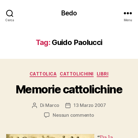
Bedo
Cerca
Menu
Tag:
Guido Paolucci
Categorie
CATTOLICA
CATTOLICHINI
LIBRI
Memorie cattolichine
Di
Marco
13 Marzo 2007
Autore
Data
articolo
dell'articolo
su
Nessun commento
Memorie
cattolichine
“
Da la