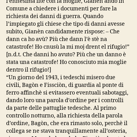
l’ennesima lite con la moglie, Gianèn andò in
Comune a chiedere i documenti per fare la
richiesta dei danni di guerra. Quando
l’impiegato gli chiese che tipo di danni avesse
subito, Gianèn candidamente rispose: – Che
dann ca ho avù? Più che dann l’è stè na
catastrofe! Ho cnusù la mi moj drent el rifugio!”
[n.d.t. Che danni ho avuto? Più che un danno è
stata una catastrofe! Ho conosciuto mia moglie
dentro il rifugio!]
“Un giorno del 1943, i tedeschi misero due
civili, Bagòn e Fissciòn, di guardia al ponte di
ferro affinchè si evitassero eventuali sabotaggi,
dando loro una parola d’ordine per i controlli
da parte delle pattuglie tedesche. Al primo
controllo notturno, alla richiesta della parola
d’ordine, Bagòn, che era rimasto solo, perchè il
collega se ne stava tranquillamente all’osteria,