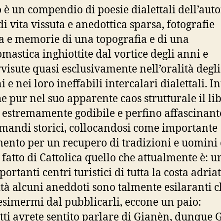
ro è un compendio di poesie dialettali dell’auto
di vita vissuta e anedottica sparsa, fotografie
a e memorie di una topografia e di una
mastica inghiottite dal vortice degli anni e
visute quasi esclusivamente nell’oralità degli
 e nei loro ineffabili intercalari dialettali. In
he pur nel suo apparente caos strutturale il li
a estremamente godibile e perfino affascinant
imandi storici, collocandosi come importante
mento per un recupero di tradizioni e uomini
fatto di Cattolica quello che attualmente è: u
ortanti centri turistici di tutta la costa adriat
ità alcuni aneddoti sono talmente esilaranti 
esimermi dal pubblicarli, eccone un paio:
utti avrete sentito parlare di Gianèn, dunque