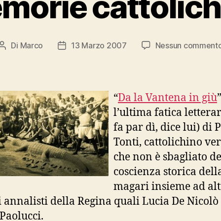
morie cattolich
Di
Marco
13 Marzo 2007
Nessun comment
Autore
Data
articolo
dell'articolo
“
Da la Vantena in giù
l’ultima fatica letterar
fa par dì, dice lui) di 
Tonti, cattolichino ve
che non è sbagliato de
coscienza storica della
magari insieme ad alt
i annalisti della Regina quali Lucia De Nicolò
Paolucci.