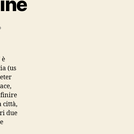
ine
su
o
Memorie
cattolichine
” è
ia (us
Peter
race,
finire
 città,
ri due
 e