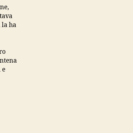
ine,
stava
 la ha
ro
antena
 e