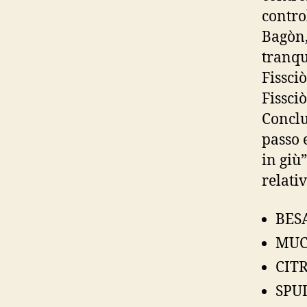
contro
Bagòn,
tranqu
Fissciò
Fissci
Conclu
passo 
in giù”
relati
BES
MUC
CITR
SPUD