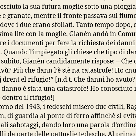
osciuto la sua futura moglie sotto una pioggia
e granate, mentre il fronte passava sul fium
dove i due erano sfollati. Tanto tempo dopo,
sima lite con la moglie, Gianèn andò in Comu
re i documenti per fare la richiesta dei danni
. Quando l’impiegato gli chiese che tipo di da
 subito, Gianèn candidamente rispose: – Che
avù? Più che dann l’è stè na catastrofe! Ho cnu
 drent el rifugio!” [n.d.t. Che danni ho avuto?
 danno è stata una catastrofe! Ho conosciuto
 dentro il rifugio!]
orno del 1943, i tedeschi misero due civili, Ba
n, di guardia al ponte di ferro affinchè si evi
ali sabotaggi, dando loro una parola d’ordine
lli da parte delle pattuglie tedesche. Al primo