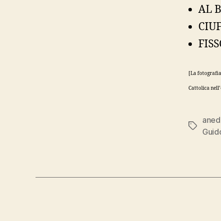
AL B
CIUF
FISS
[La fotografia
Cattolica nell
aned
Tag
Guid