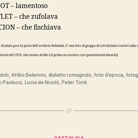
OT – lamentoso
LET – che zufolava
CION – che fischiava
 di inizio post fa parte dell’archivio Belemmi. E’ una foto di gruppo di cattolichini e turisti sulla 
’estate del 1929, mio nonno Attilio è il primo accosciato con i pantaloncini bianchi]
doti
,
Attilio Belemmi
,
dialetto romagnolo
,
foto d'epoca
,
fotog
o Paolucci
,
Lucia de Nicolò
,
Peter Tonti
Categorie