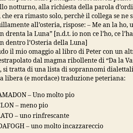
llo notturno, alla richiesta della parola d’ord
 che era rimasto solo, perchè il collega se ne 
illamente all’osteria, rispose: – Me an la ho, u
n drenta la Luna” [n.d.t. io non ce l’ho, ce l’ha
òn dentro l’Osteria della Luna]
do il mio omaggio al libro di Peter con un alt
estrapolato dal magma ribollente di “Da la V
, si tratta di una lista di soprannomi dialettali
va libera (e mordace) traduzione peteriana:
AMADON – Uno molto pio
LON – meno pio
ATO – uno rinfrescante
AFOGH – uno molto incazzareccio