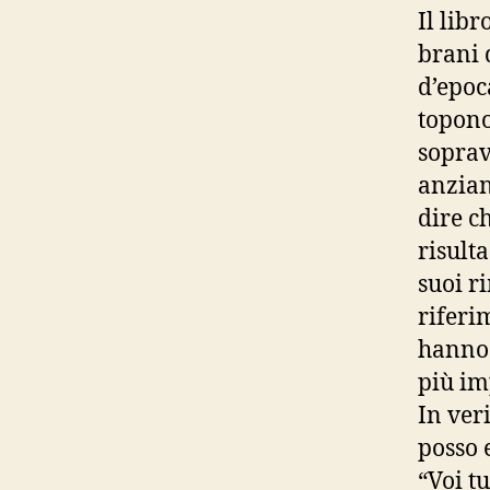
Il lib
brani 
d’epoc
topono
soprav
anziani
dire c
risult
suoi r
riferi
hanno 
più imp
In ver
posso 
“Voi t