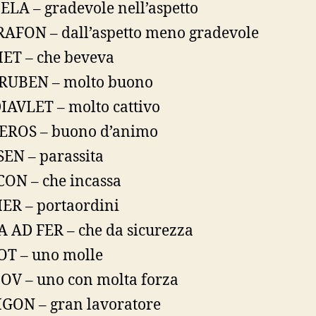
ELA – gradevole nell’aspetto
AFON – dall’aspetto meno gradevole
ET – che beveva
RUBEN – molto buono
IAVLET – molto cattivo
EROS – buono d’animo
EN – parassita
ON – che incassa
ER – portaordini
 AD FER – che da sicurezza
T – uno molle
OV – uno con molta forza
GON – gran lavoratore