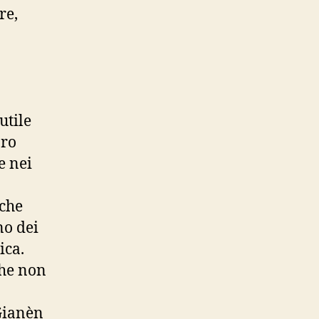
re,
utile
bro
e nei
 che
no dei
ica.
che non
 Gianèn