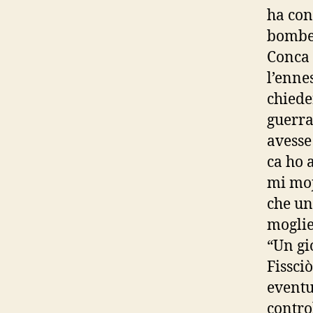
ha con
bombe 
Conca 
l’enne
chiede
guerra
avesse
ca ho 
mi moj
che un
moglie
“Un gi
Fissciò
eventu
contro