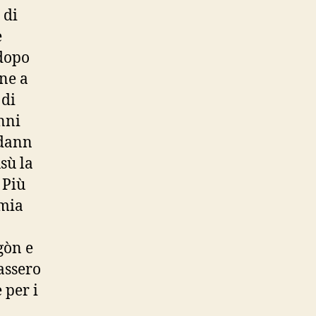
 di
e
 dopo
ne a
 di
nni
 dann
sù la
 Più
 mia
gòn e
tassero
 per i