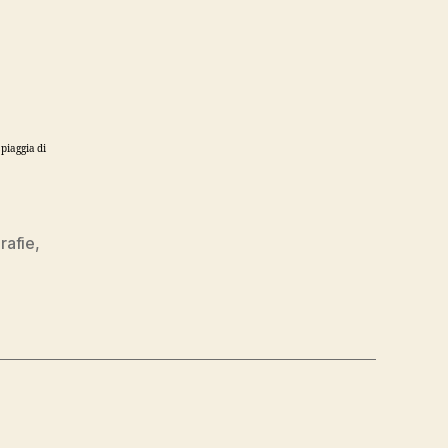
spiaggia di
rafie
,