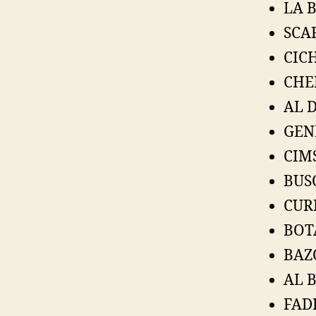
LA B
SCAR
CICH
CHE
AL D
GEN
CIMS
BUSC
CURI
BOTA
BAZO
AL B
FADI