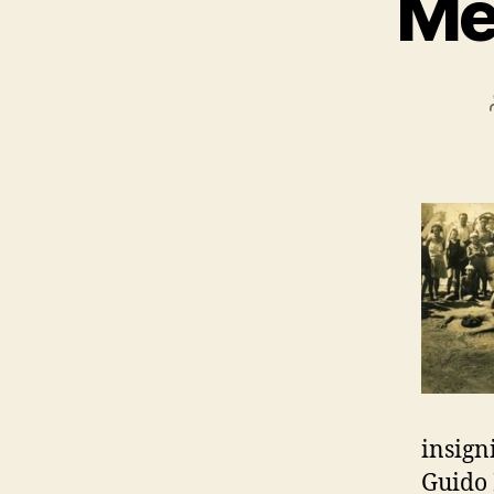
Me
insign
Guido 