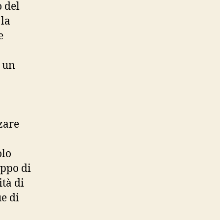
o del
 la
e
r un
zare
olo
uppo di
ità di
ue di