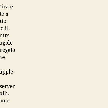
tica e
to a
tto
o il
inux
ongole
-regalo
ne
 apple-
 server
ili.
come