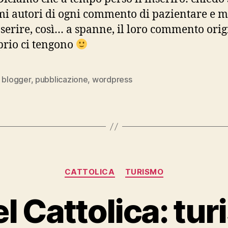
imi autori di ogni commento di pazientare e m
nserire, così… a spanne, il loro commento ori
prio ci tengono
,
blogger
,
pubblicazione
,
wordpress
Categorie
CATTOLICA
TURISMO
l Cattolica: tu