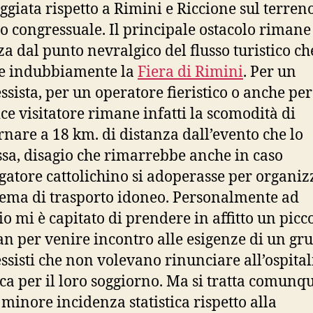
ggiata rispetto a Rimini e Riccione sul terren
o congressuale. Il principale ostacolo rimane
za dal punto nevralgico del flusso turistico ch
e indubbiamente la
Fiera di Rimini
. Per un
ssista, per un operatore fieristico o anche pe
ce visitatore rimane infatti la scomodità di
rnare a 18 km. di distanza dall’evento che lo
ssa, disagio che rimarrebbe anche in caso
rgatore cattolichino si adoperasse per organiz
tema di trasporto idoneo. Personalmente ad
o mi è capitato di prendere in affitto un picc
n per venire incontro alle esigenze di un gr
ssisti che non volevano rinunciare all’ospital
ica per il loro soggiorno. Ma si tratta comunq
 minore incidenza statistica rispetto alla