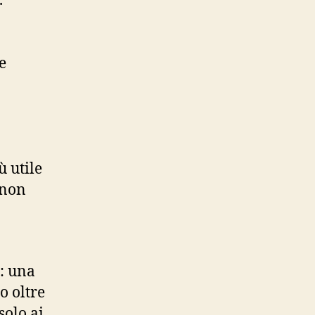
.
e
 utile
 non
: una
o oltre
solo ai