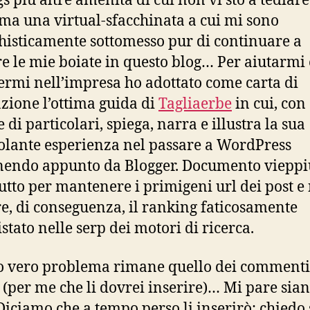
s più altre amenità di cui non vi sto a tediare
a una virtual-sfacchinata a cui mi sono
isticamente sottomesso pur di continuare a
re le mie boiate in questo blog… Per aiutarmi 
ermi nell’impresa ho adottato come carta di
zione l’ottima guida di
Tagliaerbe
in cui, con
 di particolari, spiega, narra e illustra la sua
lante esperienza nel passare a WordPress
endo appunto da Blogger. Documento vieppiù
utto per mantenere i primigeni url dei post e
e, di conseguenza, il ranking faticosamente
stato nelle serp dei motori di ricerca.
o vero problema rimane quello dei commenti
(per me che li dovrei inserire)… Mi pare sian
iciamo che a tempo perso li inserirò: chiedo 