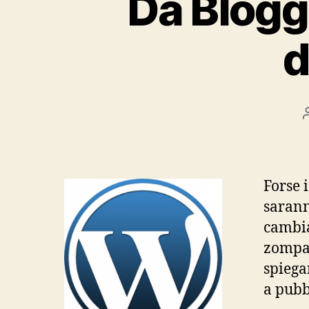
Da Blogg
d
Forse i
sarann
cambi
zompa
spiega
a pubb