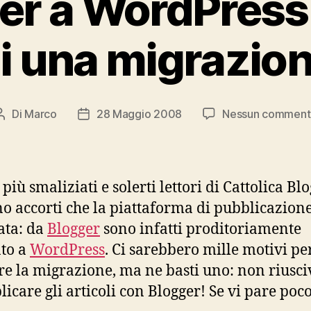
er a WordPress
i una migrazio
Di
Marco
28 Maggio 2008
Nessun comment
Autore
Data
articolo
dell'articolo
 più smaliziati e solerti lettori di Cattolica Blo
o accorti che la piattaforma di pubblicazione
ata: da
Blogger
sono infatti proditoriamente
to a
WordPress
. Ci sarebbero mille motivi pe
re la migrazione, ma ne basti uno: non riusci
licare gli articoli con Blogger! Se vi pare po