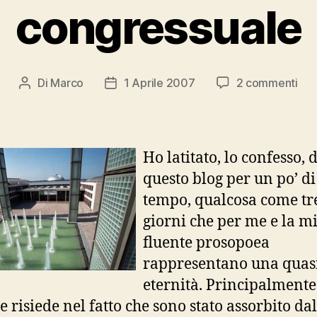
congressuale
su
Di
Marco
1 Aprile 2007
2 commenti
Autore
Data
Hot
articolo
dell'articolo
Catt
tur
con
Ho latitato, lo confesso, 
questo blog per un po’ di
tempo, qualcosa come tr
giorni che per me e la m
fluente prosopoea
rappresentano una quas
eternità. Principalmente
e risiede nel fatto che sono stato assorbito dal