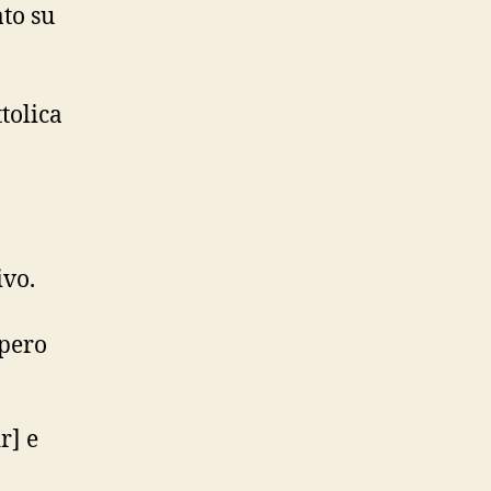
ato su
tolica
ivo.
spero
r] e