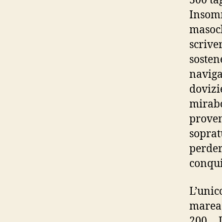
300 tag
Insomm
masoch
scrive
sosten
naviga
dovizie
mirabo
proven
soprat
perder
conqui
L’unic
marea 
200… D