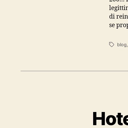
legitt
di rei
se pro
blog
Tag
Hote