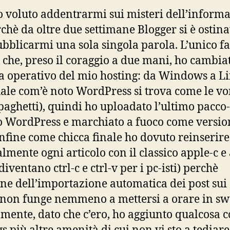
 voluto addentrarmi sui misteri dell’informa
rchè da oltre due settimane Blogger si è ostina
bblicarmi una sola singola parola. L’unico fa
è che, preso il coraggio a due mani, ho cambiat
a operativo del mio hosting: da Windows a L
uale com’è noto WordPress si trova come le v
spaghetti), quindi ho uploadato l’ultimo pacco
o WordPress e marchiato a fuoco come versio
 infine come chicca finale ho dovuto reinserire
mente ogni articolo con il classico apple-c e
diventano ctrl-c e ctrl-v per i pc-isti) perchè
one dell’importazione automatica dei post sui
non funge nemmeno a mettersi a orare in swa
mente, dato che c’ero, ho aggiunto qualcosa 