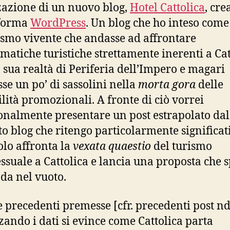
zazione di un nuovo blog,
Hotel Cattolica
, cre
aforma
WordPress
. Un blog che ho inteso come
smo vivente che andasse ad affrontare
matiche turistiche strettamente inerenti a Cat
a sua realtà di Periferia dell’Impero e magari
sse un po’ di sassolini nella
morta gora
delle
ilità promozionali. A fronte di ciò vorrei
onalmente presentare un post estrapolato dal
o blog che ritengo particolarmente significat
colo affronta la
vexata quaestio
del turismo
ssuale a Cattolica e lancia una proposta che 
da nel vuoto.
le precedenti premesse [cfr. precedenti post nd
zando i dati si evince come Cattolica parta