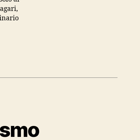
agari,
ginario
rismo