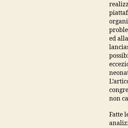
realiz
piatt
organi
proble
ed all
lancia
possib
eccezi
neonat
L’arti
congre
non ca
Fatte 
analiz