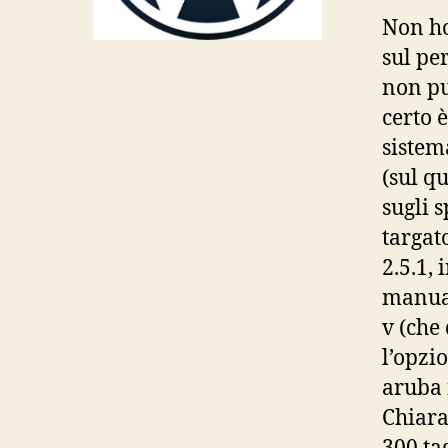
Non ho
sul pe
non pu
certo 
sistem
(sul q
sugli 
targat
2.5.1,
manual
v (che 
l’opzi
aruba 
Chiara