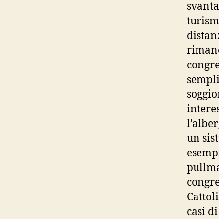
svanta
turism
distan
riman
congre
sempli
soggio
intere
l’albe
un sis
esempi
pullma
congre
Cattol
casi di