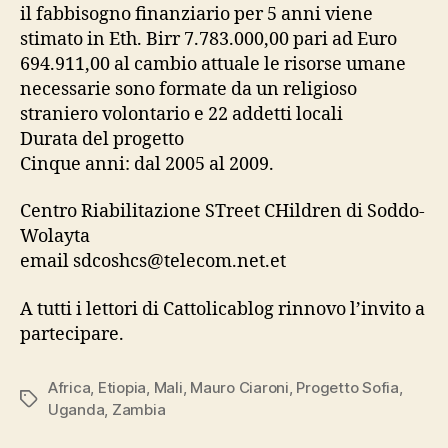
il fabbisogno finanziario per 5 anni viene
stimato in Eth. Birr 7.783.000,00 pari ad Euro
694.911,00 al cambio attuale le risorse umane
necessarie sono formate da un religioso
straniero volontario e 22 addetti locali
Durata del progetto
Cinque anni: dal 2005 al 2009.
Centro Riabilitazione STreet CHildren di Soddo-
Wolayta
email sdcoshcs@telecom.net.et
A tutti i lettori di Cattolicablog rinnovo l’invito a
partecipare.
Africa
,
Etiopia
,
Mali
,
Mauro Ciaroni
,
Progetto Sofia
,
Tag
Uganda
,
Zambia