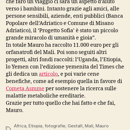
che farò un viaggio ci sarà un aspetto d’aiuto
verso i bambini. Intanto grazie agli amici, alle
persone sensibili, aziende, enti pubblici (Banca
Popolare dell’Adriatico e Comune di Misano
Adriatico), il ‘Progetto Sofia’ è stato un piccolo
grande miracolo di umanità e gioia”.
In totale Mauro ha raccolto 11.000 euro per gli
orfanatrofi del Mali. Poi sono seguiti altri
progetti, altri fondi raccolti: l’Uganda, l’Etiopia,
lo Yemen con l’edizione yemenita del Times che
gli dedica un
articolo
, e poi varie cene
benefiche, come ad esempio quella in favore di
Cometa Asmme
per sostenere la ricerca sulle
malattie metaboliche ereditarie.
Grazie per tutto quello che hai fatto e che fai,
Mauro.
Africa
,
Etiopia
,
fotografie
,
Gestalt
,
Mali
,
Mauro
Tag