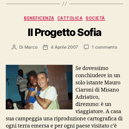
Categorie
BENEFICENZA
CATTOLICA
SOCIETÀ
Il Progetto Sofia
su
Di
Marco
4 Aprile 2007
1 commento
Autore
Data
Il
articolo
dell'articolo
Proge
Sofia
Se dovessimo
conchiudere in un
solo istante Mauro
Ciaroni di Misano
Adriatico,
diremmo: è un
viaggiatore. A casa
sua campeggia una riproduzione cartografica di
ogni terra emersa e per ogni paese visitato c’è