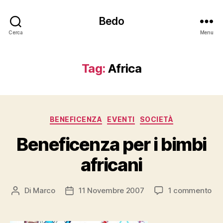
Bedo
Cerca
Menu
Tag:
Africa
Categorie
BENEFICENZA
EVENTI
SOCIETÀ
Beneficenza per i bimbi
africani
su
Di
Marco
11 Novembre 2007
1 commento
Autore
Data
Be
articolo
dell'articolo
per
i