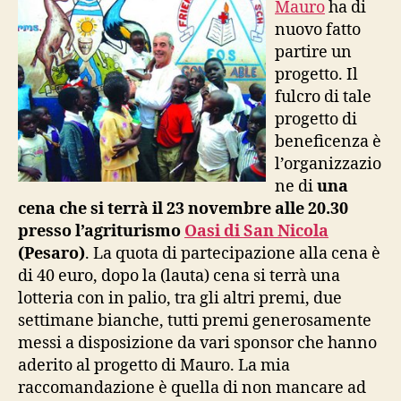
Mauro
ha di
bim
nuovo fatto
afr
partire un
progetto. Il
fulcro di tale
progetto di
beneficenza è
l’organizzazio
ne di
una
cena che si terrà il 23 novembre alle 20.30
presso l’agriturismo
Oasi di San Nicola
(Pesaro)
. La quota di partecipazione alla cena è
di 40 euro, dopo la (lauta) cena si terrà una
lotteria con in palio, tra gli altri premi, due
settimane bianche, tutti premi generosamente
messi a disposizione da vari sponsor che hanno
aderito al progetto di Mauro. La mia
raccomandazione è quella di non mancare ad