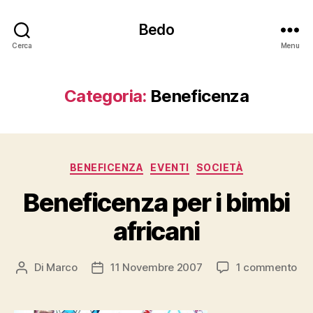
Bedo
Cerca
Menu
Categoria:
Beneficenza
Categorie
BENEFICENZA
EVENTI
SOCIETÀ
Beneficenza per i bimbi
africani
su
Di
Marco
11 Novembre 2007
1 commento
Autore
Data
Be
articolo
dell'articolo
per
i