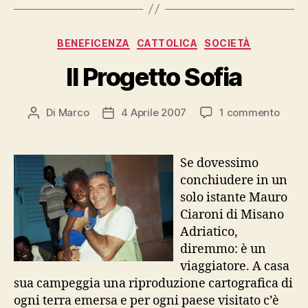
Categorie
BENEFICENZA
CATTOLICA
SOCIETÀ
Il Progetto Sofia
su
Di
Marco
4 Aprile 2007
1 commento
Autore
Data
Il
articolo
dell'articolo
Proge
Sofia
Se dovessimo
conchiudere in un
solo istante Mauro
Ciaroni di Misano
Adriatico,
diremmo: è un
viaggiatore. A casa
sua campeggia una riproduzione cartografica di
ogni terra emersa e per ogni paese visitato c’è