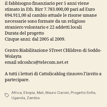
il fabbisogno finanziario per 5 anni viene
stimato in Eth. Birr 7.783.000,00 pari ad Euro
694.911,00 al cambio attuale le risorse umane
necessarie sono formate da un religioso
straniero volontario e 22 addetti locali
Durata del progetto
Cinque anni: dal 2005 al 2009.
Centro Riabilitazione STreet CHildren di Soddo-
Wolayta
email sdcoshcs@telecom.net.et
A tutti i lettori di Cattolicablog rinnovo l’invito a
partecipare.
Africa
,
Etiopia
,
Mali
,
Mauro Ciaroni
,
Progetto Sofia
,
Tag
Uganda
,
Zambia