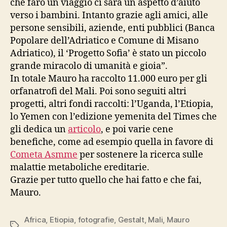
che farò un viaggio ci sarà un aspetto d’aiuto
verso i bambini. Intanto grazie agli amici, alle
persone sensibili, aziende, enti pubblici (Banca
Popolare dell’Adriatico e Comune di Misano
Adriatico), il ‘Progetto Sofia’ è stato un piccolo
grande miracolo di umanità e gioia”.
In totale Mauro ha raccolto 11.000 euro per gli
orfanatrofi del Mali. Poi sono seguiti altri
progetti, altri fondi raccolti: l’Uganda, l’Etiopia,
lo Yemen con l’edizione yemenita del Times che
gli dedica un
articolo
, e poi varie cene
benefiche, come ad esempio quella in favore di
Cometa Asmme
per sostenere la ricerca sulle
malattie metaboliche ereditarie.
Grazie per tutto quello che hai fatto e che fai,
Mauro.
Africa
,
Etiopia
,
fotografie
,
Gestalt
,
Mali
,
Mauro
Tag