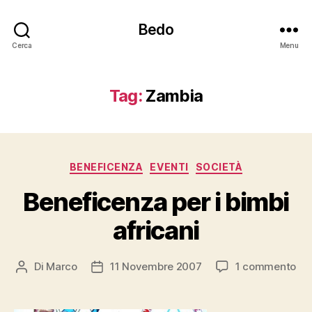
Bedo
Cerca
Menu
Tag:
Zambia
Categorie
BENEFICENZA
EVENTI
SOCIETÀ
Beneficenza per i bimbi
africani
su
Di
Marco
11 Novembre 2007
1 commento
Autore
Data
Be
articolo
dell'articolo
per
i