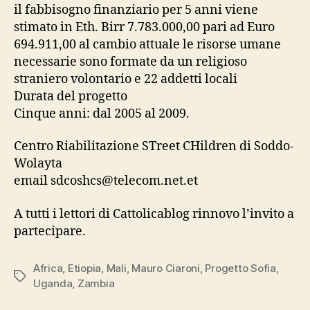
il fabbisogno finanziario per 5 anni viene
stimato in Eth. Birr 7.783.000,00 pari ad Euro
694.911,00 al cambio attuale le risorse umane
necessarie sono formate da un religioso
straniero volontario e 22 addetti locali
Durata del progetto
Cinque anni: dal 2005 al 2009.
Centro Riabilitazione STreet CHildren di Soddo-
Wolayta
email sdcoshcs@telecom.net.et
A tutti i lettori di Cattolicablog rinnovo l’invito a
partecipare.
Africa
,
Etiopia
,
Mali
,
Mauro Ciaroni
,
Progetto Sofia
,
Tag
Uganda
,
Zambia