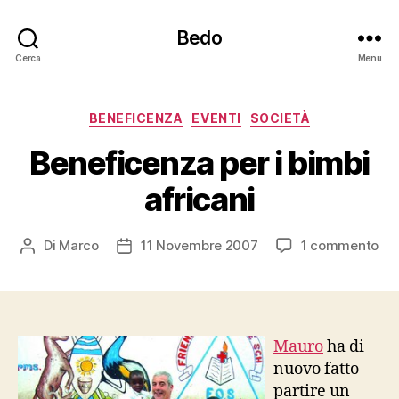
Bedo
Cerca
Menu
Categorie
BENEFICENZA
EVENTI
SOCIETÀ
Beneficenza per i bimbi
africani
su
Di
Marco
11 Novembre 2007
1 commento
Autore
Data
Be
articolo
dell'articolo
per
i
bim
afr
Mauro
ha di
nuovo fatto
partire un