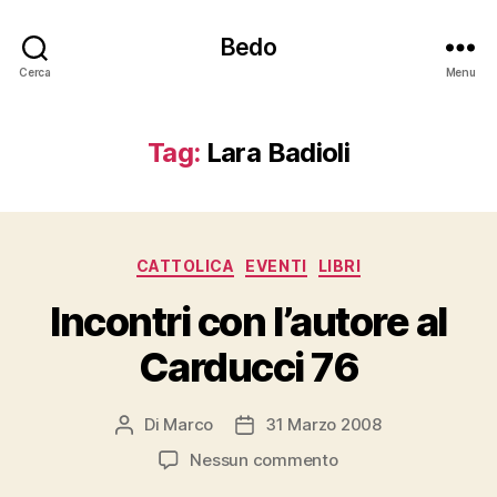
Bedo
Cerca
Menu
Tag:
Lara Badioli
Categorie
CATTOLICA
EVENTI
LIBRI
Incontri con l’autore al
Carducci 76
Di
Marco
31 Marzo 2008
Autore
Data
articolo
dell'articolo
su
Nessun commento
Incontri