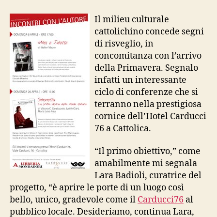
con
l’autore
Il milieu culturale
al
cattolichino concede segni
Carducci
di risveglio, in
76
concomitanza con l’arrivo
della Primavera. Segnalo
infatti un interessante
ciclo di conferenze che si
terranno nella prestigiosa
cornice dell’Hotel Carducci
76 a Cattolica.
“Il primo obiettivo,” come
amabilmente mi segnala
Lara Badioli, curatrice del
progetto, “è aprire le porte di un luogo così
bello, unico, gradevole come il
Carducci76
al
pubblico locale. Desideriamo, continua Lara,