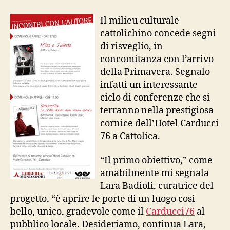
con
l’autore
Il milieu culturale
al
cattolichino concede segni
Carducci
di risveglio, in
76
concomitanza con l’arrivo
della Primavera. Segnalo
infatti un interessante
ciclo di conferenze che si
terranno nella prestigiosa
cornice dell’Hotel Carducci
76 a Cattolica.
“Il primo obiettivo,” come
amabilmente mi segnala
Lara Badioli, curatrice del
progetto, “è aprire le porte di un luogo così
bello, unico, gradevole come il
Carducci76
al
pubblico locale. Desideriamo, continua Lara,