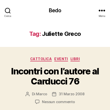
Bedo
Cerca
Menu
Tag:
Juliette Greco
Categorie
CATTOLICA
EVENTI
LIBRI
Incontri con l’autore al
Carducci 76
Di
Marco
31 Marzo 2008
Autore
Data
articolo
dell'articolo
su
Nessun commento
Incontri