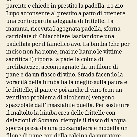
parente e chiede in prestito la padella. Lo Zio
Lupo acconsente al prestito a patto di ottenere
una contropartita adeguata di frittelle. La
mamma, ricevuta l’agognata padella, sforna
carriolate di Chiacchiere lasciandone una
padellata per il famelico avo. La bimba (che per
inciso non ha nome, mai ne hanno le vittime
sacrificali) riporta la padella colma di
prelibatezze, accompagnate da un filone di
pane e da un fiasco di vino. Strada facendo la
voracità della bimba ha la meglio sulla paura e
le frittelle, il pane e poi anche il vino (con un
ventilato problema di alcolismo) vengono
spazzolate dall’insaziabile puella. Per sostituire
il maltolto la bimba crea delle frittelle con
deiezioni di Somaro, riempie il fiasco di acqua
sporca presa da una pozzanghera e modella un
filone di pane con della calcina da muratore.