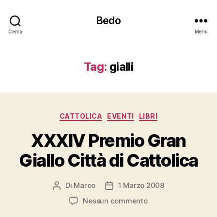
Bedo
Cerca
Menu
Tag:
gialli
Categorie
CATTOLICA
EVENTI
LIBRI
XXXIV Premio Gran
Giallo Città di Cattolica
Di
Marco
1 Marzo 2008
Autore
Data
articolo
dell'articolo
su
Nessun commento
XXXIV