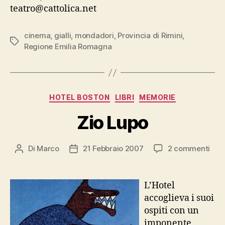
teatro@cattolica.net
cinema
,
gialli
,
mondadori
,
Provincia di Rimini
,
Tag
Regione Emilia Romagna
Categorie
HOTEL BOSTON
LIBRI
MEMORIE
Zio Lupo
su
Di
Marco
21 Febbraio 2007
2 commenti
Autore
Data
Zio
articolo
dell'articolo
Lup
L’Hotel
accoglieva i suoi
ospiti con un
imponente