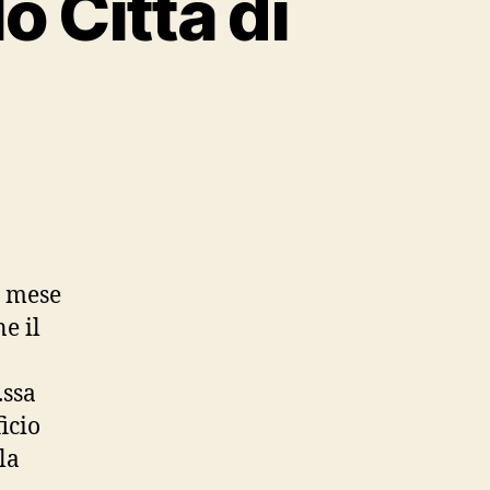
 Città di
su
XXXIV
Premio
Gran
Giallo
el mese
Città
e il
di
Cattolica
.ssa
icio
la