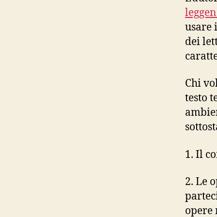
legge
usare 
dei let
caratt
Chi vo
testo t
ambien
sottos
1. Il c
2. Le 
partec
opere 