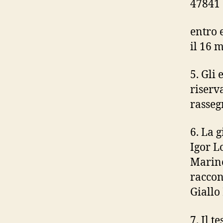
47841 
entro 
il 16 
5. Gli
riserva
rasseg
6. La 
Igor L
Marine
raccon
Giallo
7. Il t