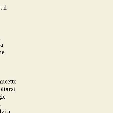
 il
n
sa
me
ancette
oltarsi
gie
.
lzi a