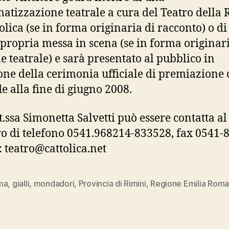
tizzazione teatrale a cura del Teatro della 
tolica (se in forma originaria di racconto) o d
 propria messa in scena (se in forma originari
e teatrale) e sarà presentato al pubblico in
one della cerimonia ufficiale di premiazione 
e alla fine di giugno 2008.
t.ssa Simonetta Salvetti può essere contatta al
 di telefono 0541.968214-833528, fax 0541-
: teatro@cattolica.net
ma
,
gialli
,
mondadori
,
Provincia di Rimini
,
Regione Emilia Rom