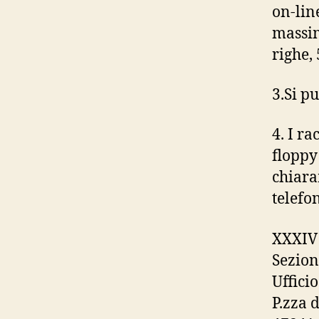
on-lin
massima
righe,
3.Si p
4. I r
floppy
chiara
telefon
XXXIV 
Sezion
Uffici
P.zza 