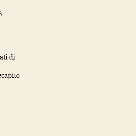
5
ati di
ecapito