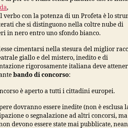
nda
,
il verbo con la potenza di un Profeta è lo str
terati che si distinguono nella coltre nube di
eri in nero entro uno sfondo bianco.
lesse cimentarsi nella stesura del miglior rac
eatrale giallo e del mistero, inedito e di
tazione rigorosamente italiana deve atteners
tante
bando di concorso
:
oncorso è aperto a tutti i cittadini europei.
opere dovranno essere inedite (non è esclusa l
ipazione o segnalazione ad altri concorsi, ma
non devono essere state mai pubblicate, nea