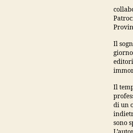
collab
Patroc
Provin
Il sog
giorno
editor
immort
Il tem
profes
di un 
indietr
sono s
L’auto