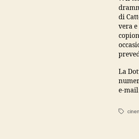
dramma
di Cat
vera e
copion
occasi
preved
La Dot
numero
e-mail
cine
Tag