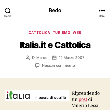
Bedo
Cerca
Menu
Categorie
CATTOLICA
TURISMO
WEB
Italia.it e Cattolica
Di
Marco
12 Marzo 2007
Autore
Data
articolo
dell'articolo
su
Nessun commento
Italia.it
e
Cattolica
Riprendendo
un
post
di
Valerio Lessi