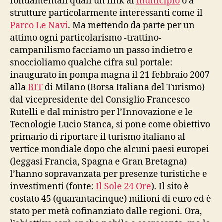
fondamentali quali un link al
municipio
o a
strutture particolarmente interessanti come il
Parco Le Navi
. Ma mettendo da parte per un
attimo ogni particolarismo -trattino-
campanilismo facciamo un passo indietro e
snoccioliamo qualche cifra sul portale:
inaugurato in pompa magna il 21 febbraio 2007
alla
BIT
di Milano (Borsa Italiana del Turismo)
dal vicepresidente del Consiglio Francesco
Rutelli e dal ministro per l’Innovazione e le
Tecnologie Lucio Stanca, si pone come obiettivo
primario di riportare il turismo italiano al
vertice mondiale dopo che alcuni paesi europei
(leggasi Francia, Spagna e Gran Bretagna)
l’hanno sopravanzata per presenze turistiche e
investimenti (fonte:
Il Sole 24 Ore
). Il sito è
costato 45 (quarantacinque) milioni di euro ed è
stato per metà cofinanziato dalle regioni. Ora,