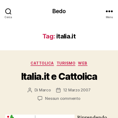
Bedo
Cerca
Menu
Tag:
italia.it
Categorie
CATTOLICA
TURISMO
WEB
Italia.it e Cattolica
Di
Marco
12 Marzo 2007
Autore
Data
articolo
dell'articolo
su
Nessun commento
Italia.it
e
Cattolica
Riprendendo