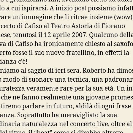
o a cui ispirarsi. A inizio post possiamo infatt
re un’immagine che li ritrae insieme (wow)
certo di Cafiso al Teatro Astoria di Fiorano
se, tenutosi il 12 aprile 2007. Qualcuno dell
va di Cafiso ha ironicamente chiesto al saxof
rto fosse il suo nuovo fratellino, in effetti la
ianza c’è!
niamo al saggio di ieri sera. Roberto ha dimo
o modo di suonare una tecnica, una padrona
uratezza veramente rare per la sua età. Un i
i che ne fanno realmente una giovane promes
ntiremo parlare in futuro, aldilà di ogni frase 
tanza. Soprattutto ha meravigliato la sua
dinaria naturalezza nel concerto live, oltre al