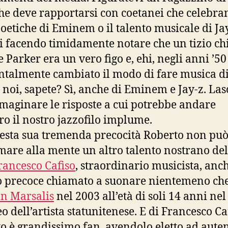
he deve rapportarsi con coetanei che celebra
poetiche di Eminem o il talento musicale di Ja
 facendo timidamente notare che un tizio c
e Parker era un vero figo e, ehi, negli anni ’50
ntalmente cambiato il modo di fare musica di 
 noi, sapete? Sì, anche di Eminem e Jay-z. Las
maginare le risposte a cui potrebbe andare
ro il nostro jazzofilo implume.
esta sua tremenda precocità Roberto non pu
mare alla mente un altro talento nostrano del
rancesco Cafiso
, straordinario musicista, anch
o precoce chiamato a suonare nientemeno ch
n Marsalis
nel 2003 all’età di soli 14 anni nel
o dell’artista statunitenese. E di Francesco Ca
o è grandissimo fan, avendolo eletto ad auten