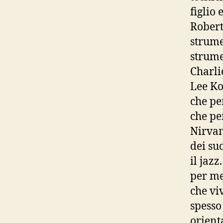
figlio
Robert
strume
strume
Charli
Lee Ko
che pe
che pe
Nirvan
dei su
il jaz
per me
che vi
spesso 
orient