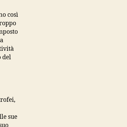
mo così
troppo
omposto
la
ività
o del
rofei,
lle sue
 suo