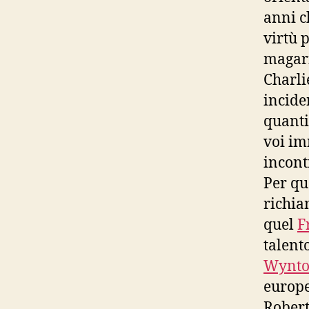
anni c
virtù 
magari
Charli
incide
quanti
voi im
incont
Per qu
richia
quel
F
talent
Wynto
europe
Robert