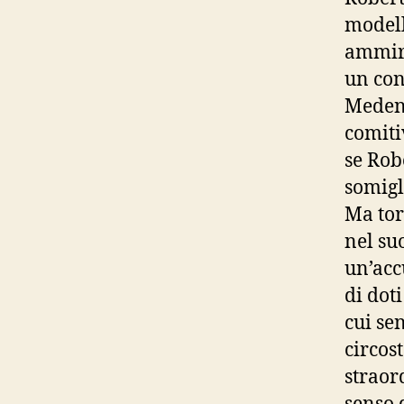
modell
ammira
un con
Medene
comiti
se Robe
somigl
Ma tor
nel su
un’acc
di dot
cui se
circos
straor