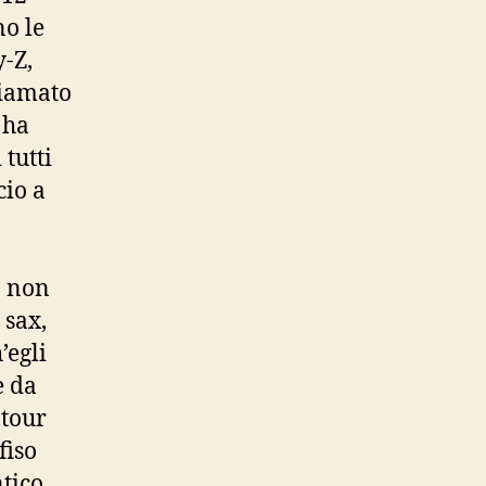
no le
y-Z,
hiamato
 ha
tutti
cio a
ò non
 sax,
’egli
e da
 tour
fiso
tico