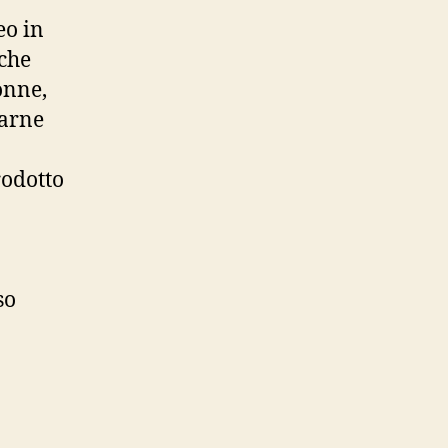
eo in
 che
onne,
iarne
rodotto
so