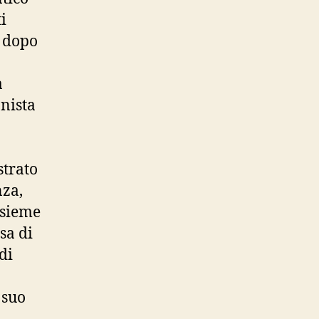
i
 dopo
a
onista
strato
nza,
nsieme
sa di
di
 suo