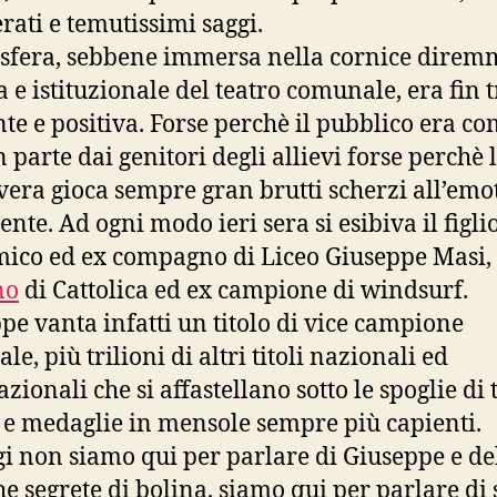
rati e temutissimi saggi.
sfera, sebbene immersa nella cornice direm
a e istituzionale del teatro comunale, era fin 
nte e positiva. Forse perchè il pubblico era c
 parte dai genitori degli allievi forse perchè 
era gioca sempre gran brutti scherzi all’emot
ente. Ad ogni modo ieri sera si esibiva il figli
ico ed ex compagno di Liceo Giuseppe Masi,
no
di Cattolica ed ex campione di windsurf.
pe vanta infatti un titolo di vice campione
e, più trilioni di altri titoli nazionali ed
zionali che si affastellano sotto le spoglie di t
 e medaglie in mensole sempre più capienti.
i non siamo qui per parlare di Giuseppe e de
he segrete di bolina, siamo qui per parlare di