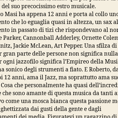
 e del suo precocissimo estro musicale.
o Masi ha appena 12 anni e porta al collo un
nto che lo eguaglia quasi in altezza, un sax al
nto in passato di tizi che rispondevano al no
e Parker, Cannonball Adderley, Ornette Cole
nitz, Jackie McLean, Art Pepper. Una sfilza d
r gran parte delle persone non significa null
r ogni jazzofilo significa l’Empireo della Music
a sonico degli strumenti a fiato. E Roberto, da
oi 12 anni, ama il Jazz, ma soprattutto ama s
z. Cosa che personalmente ha quasi dell’incred
 che sono amante di questa musica da tanti a
vo come una mosca bianca questa passione m
ghettizzata dai gusti della gente e dagli
amenti dei media. Figuratevi un ragazzino di