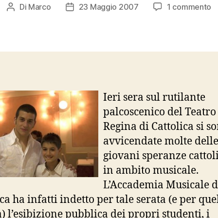
s
Di
Marco
23 Maggio 2007
1 commento
Autore
Data
Il
articolo
dell'articolo
p
g
s
di
R
Ieri sera sul rutilante
palcoscenico del Teatro
Regina di Cattolica si s
avvicendate molte dell
giovani speranze cattol
in ambito musicale.
L’Accademia Musicale d
ca ha infatti indetto per tale serata (e per que
) l’esibizione pubblica dei propri studenti, i