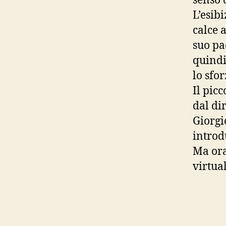
senso 
L’esib
calce a
suo pa
quindi
lo sfo
Il pic
dal di
Giorgi
introd
Ma ora
virtua