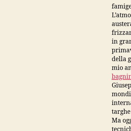
famige
L’atmo
auster
frizza
in gran
primav
della g
mio am
bagni
Giusep
mondial
interna
targhe
Ma ogg
tecnic