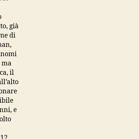
o
to, già
me di
man,
i nomi
a ma
a, il
ll’alto
uonare
ibile
nni, e
olto
 12