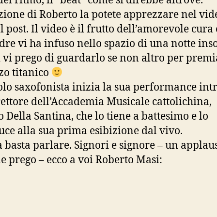
del ritmo, il “beat” come si direbbe altrove.
izione di Roberto la potete apprezzare nel vid
l post. Il video è il frutto dell’amorevole cura
dre vi ha infuso nello spazio di una notte ins
 vi prego di guardarlo se non altro per prem
rzo titanico
colo saxofonista inizia la sua performance int
rettore dell’Accademia Musicale cattolichina,
o Della Santina, che lo tiene a battesimo e lo
uce alla sua prima esibizione dal vivo.
 basta parlare. Signori e signore – un applau
le prego – ecco a voi Roberto Masi: