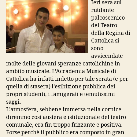
Ieri sera sul
sax
rutilante
di
palcoscenico
Rob
del Teatro
della Regina di
Cattolica si
sono
avvicendate
molte delle giovani speranze cattolichine in
ambito musicale. L’Accademia Musicale di
Cattolica ha infatti indetto per tale serata (e per
quella di stasera) l’esibizione pubblica dei
propri studenti, i famigerati e temutissimi
saggi.
L’atmosfera, sebbene immersa nella cornice
diremmo così austera e istituzionale del teatro
comunale, era fin troppo frizzante e positiva.
Forse perchè il pubblico era composto in gran