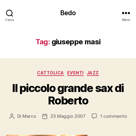
Bedo
Cerca
Menu
Tag:
giuseppe masi
Categorie
CATTOLICA
EVENTI
JAZZ
Il piccolo grande sax di
Roberto
su
Di
Marco
23 Maggio 2007
1 commento
Autore
Data
Il
articolo
dell'articolo
picc
gra