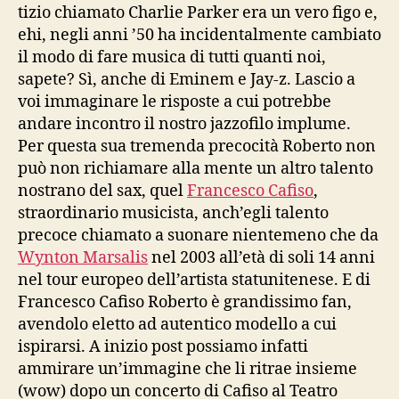
tizio chiamato Charlie Parker era un vero figo e,
ehi, negli anni ’50 ha incidentalmente cambiato
il modo di fare musica di tutti quanti noi,
sapete? Sì, anche di Eminem e Jay-z. Lascio a
voi immaginare le risposte a cui potrebbe
andare incontro il nostro jazzofilo implume.
Per questa sua tremenda precocità Roberto non
può non richiamare alla mente un altro talento
nostrano del sax, quel
Francesco Cafiso
,
straordinario musicista, anch’egli talento
precoce chiamato a suonare nientemeno che da
Wynton Marsalis
nel 2003 all’età di soli 14 anni
nel tour europeo dell’artista statunitenese. E di
Francesco Cafiso Roberto è grandissimo fan,
avendolo eletto ad autentico modello a cui
ispirarsi. A inizio post possiamo infatti
ammirare un’immagine che li ritrae insieme
(wow) dopo un concerto di Cafiso al Teatro