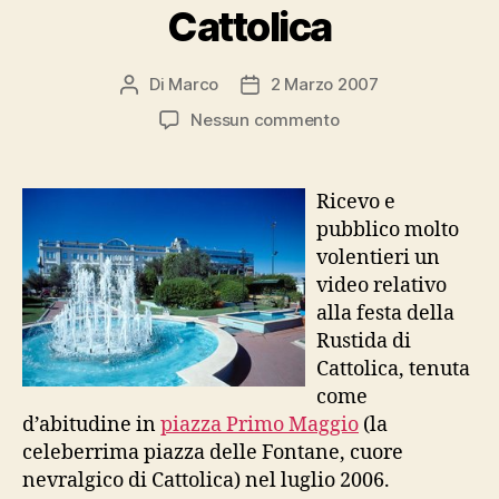
Cattolica
Di
Marco
2 Marzo 2007
Autore
Data
articolo
dell'articolo
su
Nessun commento
La
festa
della
Ricevo e
Rustida
pubblico molto
a
volentieri un
Cattolica
video relativo
alla festa della
Rustida di
Cattolica, tenuta
come
d’abitudine in
piazza Primo Maggio
(la
celeberrima piazza delle Fontane, cuore
nevralgico di Cattolica) nel luglio 2006.