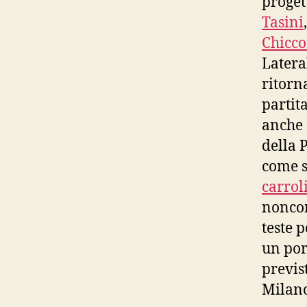
progett
Tasini
Chicco
Latera
ritorn
partit
anche 
della 
come s
carrol
noncom
teste p
un por
previs
Milano