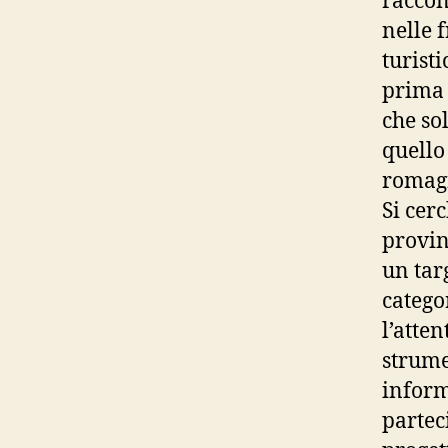
raccon
nelle 
turist
prima 
che sol
quello
romagn
Si cer
provin
un tar
catego
l’atten
strume
inform
partec