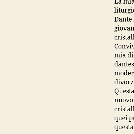
La mia
liturg
Dante 
giovan
crista
Convivi
mia di
dantes
modern
divorz
Questa
nuovo 
crista
quei p
questa