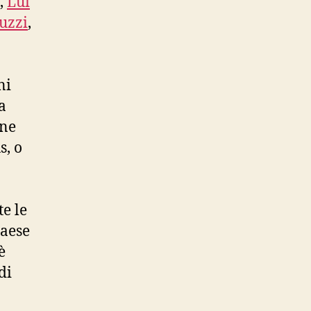
i,
Lui
uzzi
,
ni
a
one
s, o
e le
Paese
è
di