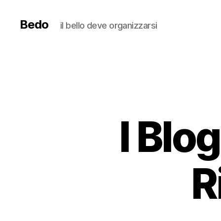
Bedo
il bello deve organizzarsi
I Blog
R