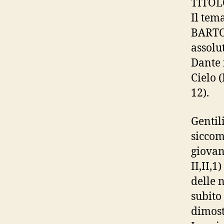
TITOL
Il tem
BARTOL
assolu
Dante 
Cielo (
12).
Gentil
siccom
giovan
II,II,1
delle 
subito
dimost