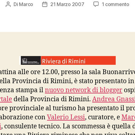
su
Di
Marco
21 Marzo 2007
1 commento
Autore
Data
I
articolo
dell'articolo
Bl
de
Pr
di
Ri
e
Ita
attina alle ore 12.00, presso la sala Buonarriv
ella Provincia di Rimini, è stato presentato i
enza stampa il
nuovo network di blogger
ospi
tale
della Provincia di Rimini.
Andrea Gnass
ore provinciale al turismo ha presentato il pro
laborazione con
Valerio Lessi
, curatore, e
Mar
i
, consulente tecnico. La scommessa è quella 