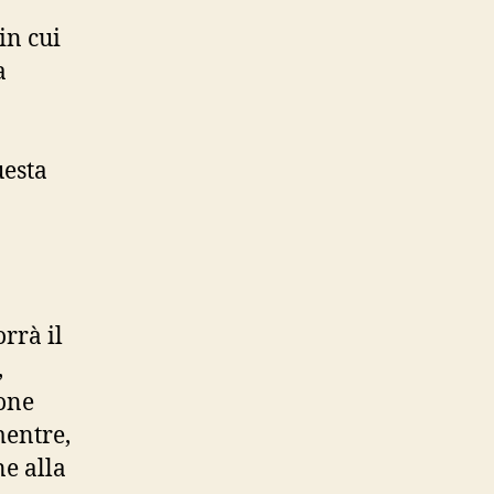
in cui
a
uesta
rrà il
,
done
mentre,
ne alla