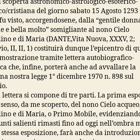
 scoperta astronomico-astrologico-esoterico-
ico/cristiana del giorno sabato 15 Agosto 1293 
fu visto, accorgendosene, dalla “gentile donn
e e bella molto” somigliante al nono Cielo
llino e di Maria (DANTE,Vita Nuova, XXXV, 2;
o, II, II, 1) costituirà dunque l’epicentro di q
mostrazione tramite lettera autobiografico-
ca che, infine, porterà anche ad avvallare la
a nostra legge 1° dicembre 1970 n. 898 sul
io.
 lettera si compone di tre parti. La prima espo
senso, da me scoperto, del nono Cielo acqueo
llino e di Maria, o Primo Mobile, evidenzian
unti salienti rimasti fino ad oggi nell’ombra 
 stessa esposizione, farà anche da introduzio