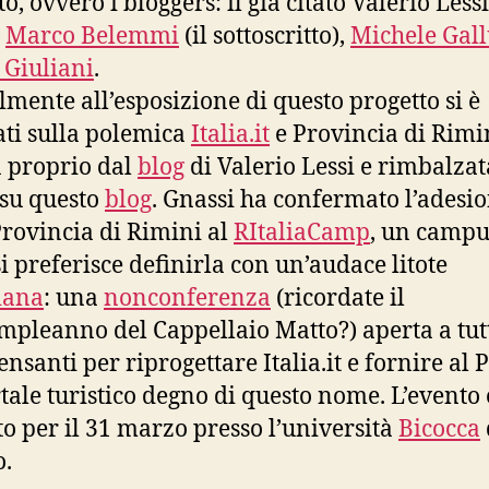
o, ovvero i bloggers: il già citato Valerio Less
,
Marco Belemmi
(il sottoscritto),
Michele Gall
 Giuliani
.
lmente all’esposizione di questo progetto si è
ati sulla polemica
Italia.it
e Provincia di Rimi
a proprio dal
blog
di Valerio Lessi e rimbalzat
su questo
blog
. Gnassi ha confermato l’adesi
Provincia di Rimini al
RItaliaCamp
, un campu
i preferisce definirla con un’audace litote
iana
: una
nonconferenza
(ricordate il
pleanno del Cappellaio Matto?) aperta a tutt
ensanti per riprogettare Italia.it e fornire al 
tale turistico degno di questo nome. L’evento 
to per il 31 marzo presso l’università
Bicocca
.