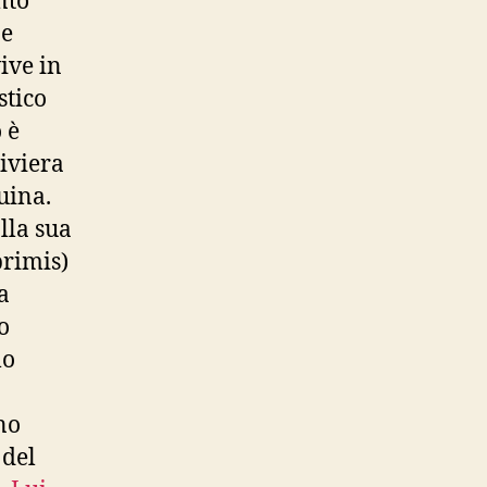
nto
ne
ive in
stico
 è
iviera
uina.
lla sua
primis)
a
o
lo
no
 del