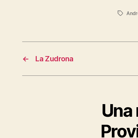
Andr
Tag
←
La Zudrona
Una r
Provi