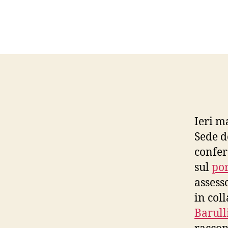
Ieri m
Sede d
confer
sul
por
assess
in col
Barull