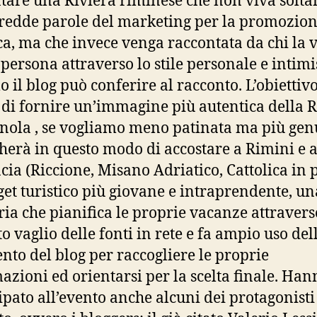
tare una Riviera riminese che non viva solta
fredde parole del marketing per la promozio
ica, ma che invece venga raccontata da chi la v
persona attraverso lo stile personale e intimi
o il blog può conferire al racconto. L’obiettivo
 di fornire un’immagine più autentica della R
ola , se vogliamo meno patinata ma più gen
cherà in questo modo di accostare a Rimini e a
cia (Riccione, Misano Adriatico, Cattolica in 
get turistico più giovane e intraprendente, un
ria che pianifica le proprie vacanze attravers
to vaglio delle fonti in rete e fa ampio uso del
nto del blog per raccogliere le proprie
azioni ed orientarsi per la scelta finale. Han
ipato all’evento anche alcuni dei protagonisti