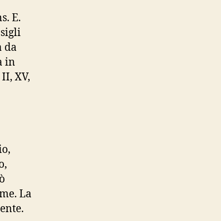
. E.
sigli
a da
a in
II, XV,
io,
o,
rò
 me. La
ente.