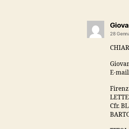
Giova
28 Genna
CHIAR
Giovan
E-mail
Firenze
LETTE
Cfr. B
BARTO