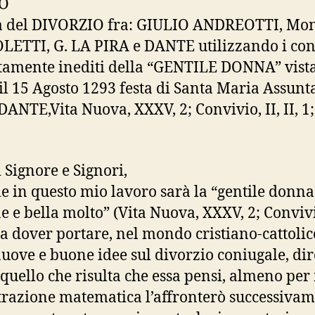
O
a del DIVORZIO fra: GIULIO ANDREOTTI, Mons
ETTI, G. LA PIRA e DANTE utilizzando i con
tamente inediti della “GENTILE DONNA” vist
il 15 Agosto 1293 festa di Santa Maria Assunt
DANTE,Vita Nuova, XXXV, 2; Convivio, II, II, 1; 
i Signore e Signori,
e in questo mio lavoro sarà la “gentile donna
e e bella molto” (Vita Nuova, XXXV, 2; Conviv
) a dover portare, nel mondo cristiano-cattolic
nuove e buone idee sul divorzio coniugale, di
 quello che risulta che essa pensi, almeno per
razione matematica l’affronterò successivam