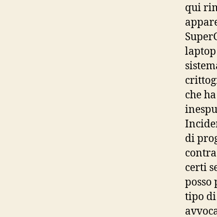
qui ri
appare
SuperG
laptop
sistem
critto
che ha
inespu
Incide
di pro
contra
certi 
posso 
tipo di
avvoca