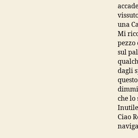
accade
vissut
una Ca
Mi ric
pezzo 
sul pa
qualch
dagli 
questo
dimmi 
che lo
Inutil
Ciao R
naviga