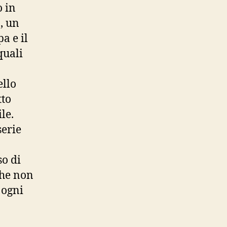
o in
, un
a e il
quali
ello
tto
le.
serie
o di
che non
 ogni