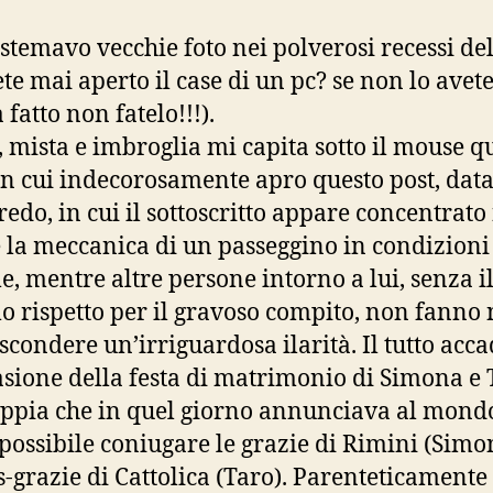
istemavo vecchie foto nei polverosi recessi de
ete mai aperto il case di un pc? se non lo avet
fatto non fatelo!!!).
, mista e imbroglia mi capita sotto il mouse q
on cui indecorosamente apro questo post, data
redo, in cui il sottoscritto appare concentrato
e la meccanica di un passeggino in condizioni
e, mentre altre persone intorno a lui, senza i
 rispetto per il gravoso compito, non fanno 
scondere un’irriguardosa ilarità. Il tutto acc
asione della festa di matrimonio di Simona e 
ppia che in quel giorno annunciava al mond
a possibile coniugare le grazie di Rimini (Simo
is-grazie di Cattolica (Taro). Parenteticamente