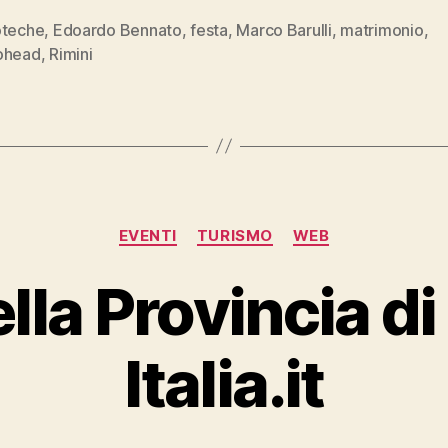
oteche
,
Edoardo Bennato
,
festa
,
Marco Barulli
,
matrimonio
,
ohead
,
Rimini
Categorie
EVENTI
TURISMO
WEB
ella Provincia di
Italia.it