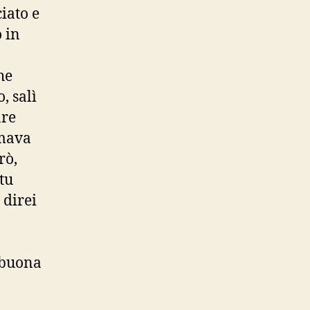
iato e
 in
he
, salì
are
umava
rò,
tu
 direi
 buona