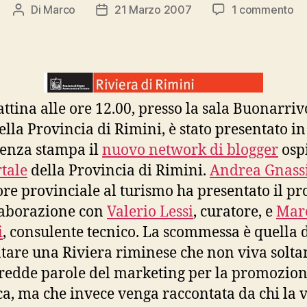
su
Di
Marco
21 Marzo 2007
1 commento
Autore
Data
I
articolo
dell'articolo
Bl
de
Pr
di
attina alle ore 12.00, presso la sala Buonarriv
Ri
e
ella Provincia di Rimini, è stato presentato i
Ita
enza stampa il
nuovo network di blogger
ospi
tale
della Provincia di Rimini.
Andrea Gnass
ore provinciale al turismo ha presentato il pro
laborazione con
Valerio Lessi
, curatore, e
Mar
i
, consulente tecnico. La scommessa è quella 
tare una Riviera riminese che non viva solta
fredde parole del marketing per la promozio
ica, ma che invece venga raccontata da chi la v