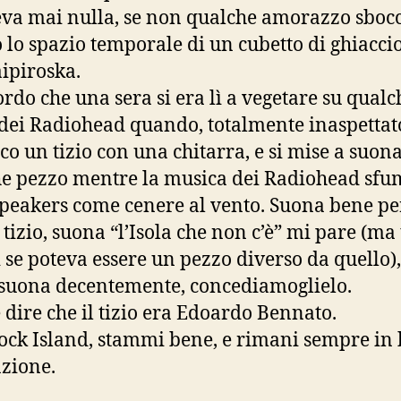
va mai nulla, se non qualche amorazzo sbocc
o lo spazio temporale di un cubetto di ghiaccio
ipiroska.
ordo che una sera si era lì a vegetare su qualc
dei Radiohead quando, totalmente inaspettato
lco un tizio con una chitarra, e si mise a suon
e pezzo mentre la musica dei Radiohead sf
speakers come cenere al vento. Suona bene pe
 tizio, suona “l’Isola che non c’è” mi pare (ma 
se poteva essere un pezzo diverso da quello),
 suona decentemente, concediamoglielo.
e dire che il tizio era Edoardo Bennato.
ock Island, stammi bene, e rimani sempre in
zione.