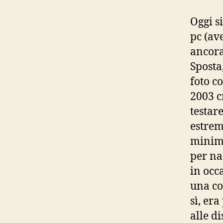
Oggi s
pc (av
ancora 
Sposta
foto c
2003 c
testar
estrem
minimo
per na
in occ
una co
sì, er
alle d