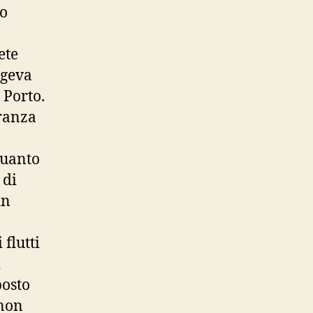
co
ete
lgeva
a Porto.
branza
quanto
 di
in
 flutti
i
posto
 non