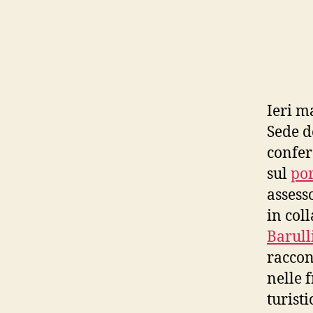
Ieri m
Sede d
confer
sul
por
assess
in col
Barull
raccon
nelle 
turist