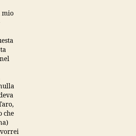
l mio
e
uesta
ta
 nel
l
nulla
adeva
Taro,
o che
na)
 vorrei