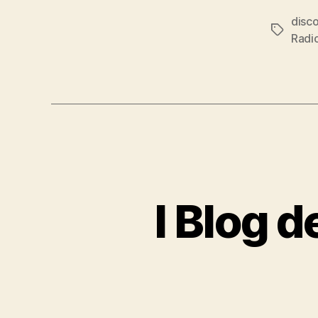
disc
Tag
Radi
I Blog d