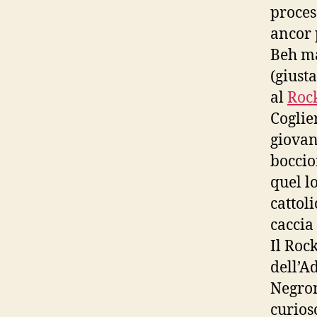
proces
ancor 
Beh ma
(giust
al
Rock
Coglie
giovan
boccio
quel l
cattol
caccia
Il Rock
dell’A
Negron
curios