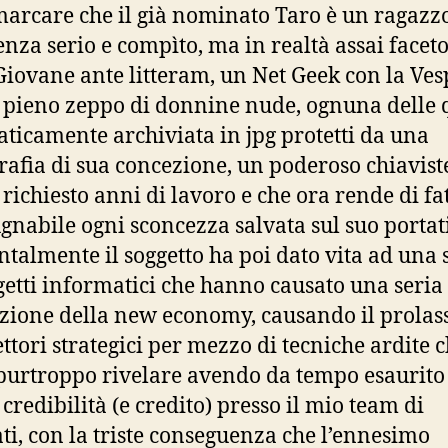
marcare che il già nominato Taro è un ragazz
nza serio e compìto, ma in realtà assai faceto
iovane ante litteram, un Net Geek con la Vesp
 pieno zeppo di donnine nude, ognuna delle 
aticamente archiviata in jpg protetti da una
grafia di sua concezione, un poderoso chiavist
 richiesto anni di lavoro e che ora rende di fa
gnabile ogni sconcezza salvata sul suo portati
ntalmente il soggetto ha poi dato vita ad una 
getti informatici che hanno causato una seria
zione della new economy, causando il prolass
settori strategici per mezzo di tecniche ardite 
purtroppo rivelare avendo da tempo esaurito
 credibilità (e credito) presso il mio team di
ti, con la triste conseguenza che l’ennesimo