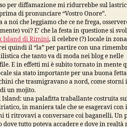
so per diffamazione mi ridurrebbe sul lastri
prima di pronunciare “Vostro Onore”.
 a noi che leggiamo che ce ne frega, osserver
amente) voi? E’ che la festa in questione si svo
 Island di Rimini
, il celebre (?) locale in zon
rei quindi il “la” per partire con una rimem
ilistica che tanto va di moda nei blog e nelle
file. E in effetti mi è subito tornato in mente 
ocale sia stato importante per una buona fetta
ichini che trasmigravano a nord, come storni 
 di un mojito.
 Island: una palafitta traballante costruita sui
driatico, in maniera tale che se esageravi con 
i ti ritrovavi a conversare coi baganelli. Un 
o dove tutto poteva accadere e dove in realtà