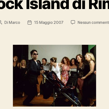
Rock Island di Ri
Di
Marco
15 Maggio 2007
Nessun comment
Autore
Data
articolo
dell'articolo