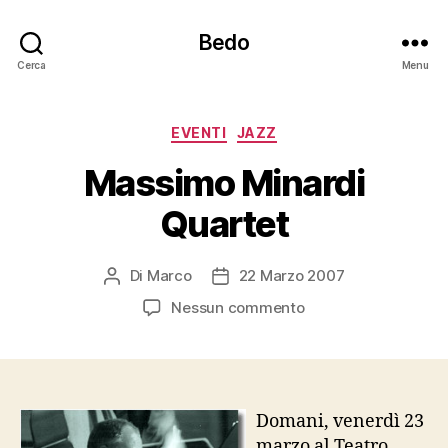
Bedo
Cerca
Menu
Categorie
EVENTI
JAZZ
Massimo Minardi
Quartet
Di
Marco
22 Marzo 2007
Autore
Data
articolo
dell'articolo
su
Nessun commento
Massimo
Minardi
Quartet
Domani, venerdì 23
marzo al Teatro