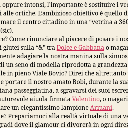
i oppure intonsi, l’importante è sostituire i ve
i alle ortiche. L’ambizioso obiettivo è quello d
rmare il centro cittadino in una “vetrina a 36
(sic).
re? Come rinunciare al piacere di posare i nos
 glutei sulla “&” tra
Dolce e Gabbana
o magar
ente adagiare la nostra manina sulla sinuos
di un seno di modella riprodotta a grandezza
le in pieno Viale Bovio? Direi che altrettanto
e portare il nostro amato Bobi, durante la su
iana passeggiatina, a sgravarsi dei suoi escr
autorevole aiuola firmata
Valentino
, o magari
iare un elegantissimo lampione
Armani
.
? Prepariamoci alla realtà virtuale di una v
gradi dove il glamour ci divorerà in ogni dire