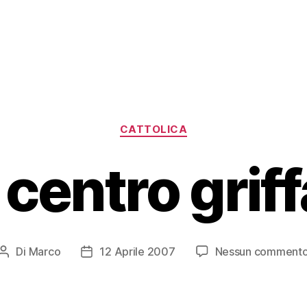
Categorie
CATTOLICA
centro grif
Di
Marco
12 Aprile 2007
Nessun comment
Autore
Data
articolo
dell'articolo