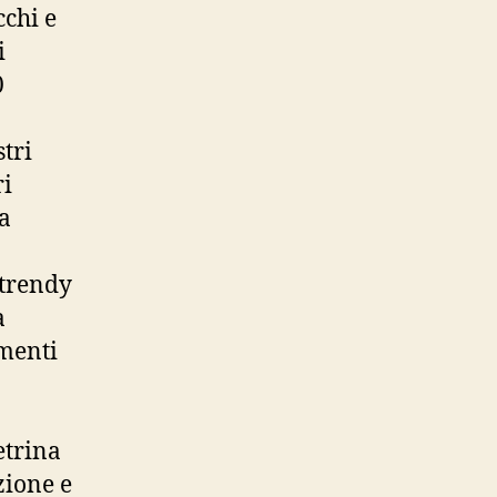
cchi e
i
0
tri
i
a
 trendy
a
ementi
etrina
zione e