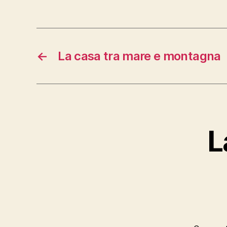
←
La casa tra mare e montagna
L