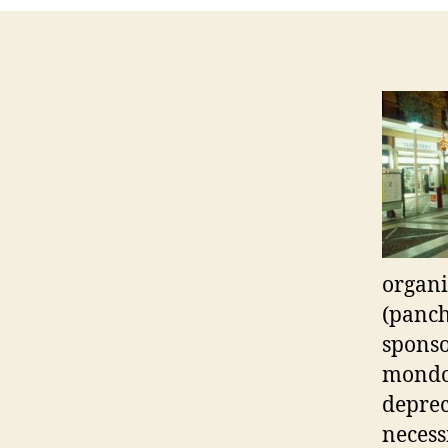
organi
(panch
sponso
mondo 
deprec
necess