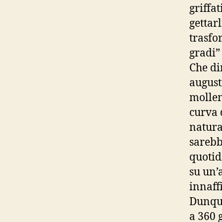
griffat
gettarl
trasfo
gradi” 
Che di
augusti
mollem
curva 
natura
sarebb
quotid
su un’
innaff
Dunque
a 360 