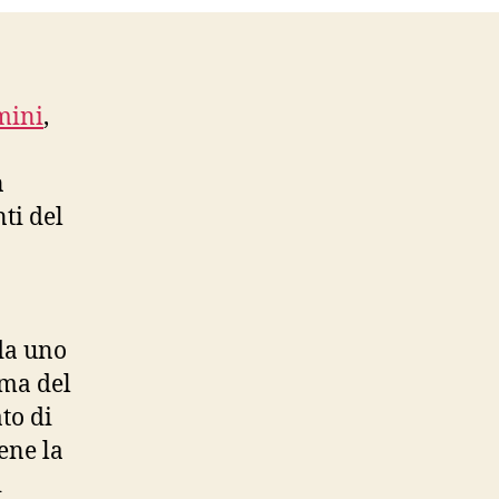
mini
,
n
ti del
 da uno
rma del
to di
ene la
i