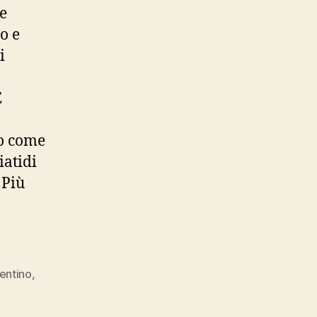
 e
o e
i
E
no come
iatidi
 Più
entino
,