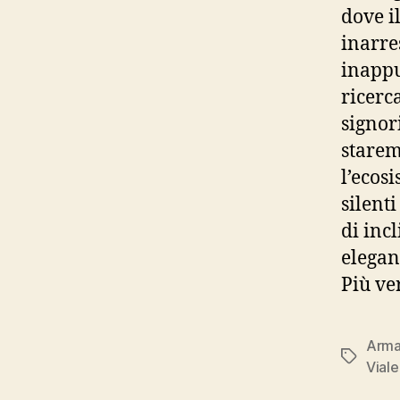
dove i
inarre
inappu
ricerc
signori
starem
l’ecos
silent
di incl
elegan
Più ver
Arma
Tag
Viale