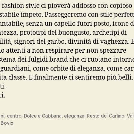
l fashion style ci pioverà addosso con copioso
stabile impeto. Passeggeremo con stile perfett
ntabile, senza un capello fuori posto, icone d
atezza, prototipi del buongusto, archetipi di
lità, signori del garbo, divinità di vaghezza. 
o attenti a non respirare per non spezzare
istema dei fulgidi brand che ci ruotano intor
i guardiani, come orbite di eleganza, come car
ita classe. E finalmente ci sentiremo più belli.
ti.
i.
ni
,
centro
,
Dolce e Gabbana
,
eleganza
,
Resto del Carlino
,
Val
 Bovio