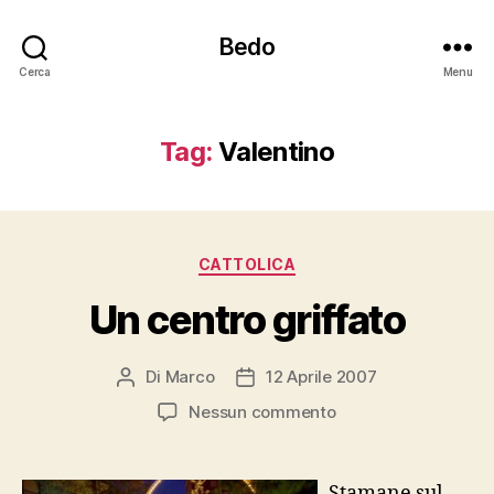
Bedo
Cerca
Menu
Tag:
Valentino
Categorie
CATTOLICA
Un centro griffato
Di
Marco
12 Aprile 2007
Autore
Data
articolo
dell'articolo
su
Nessun commento
Un
centro
griffato
Stamane sul