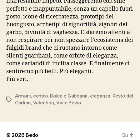
inarrestabile impeto. Passeggeremo con stile
perfetto e inappuntabile, senza un capello fuori
posto, icone di ricercatezza, prototipi del
buongusto, archetipi di signorilità, signori del
garbo, divinità di vaghezza. E staremo attenti a
non respirare per non spezzare l’ecosistema dei
fulgidi brand che ci ruotano intorno come
silenti guardiani, come orbite di eleganza,
come cariatidi di inclita classe. E finalmente ci
sentiremo più belli. Più eleganti.
Più veri.
Armani
,
centro
,
Dolce e Gabbana
,
eleganza
,
Resto del
Tag
Carlino
,
Valentino
,
Viale Bovio
© 2026
Bedo
Su
↑