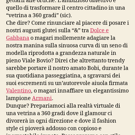
gettarli alle ortiche. L’ambizioso obiettivo è
quello di trasformare il centro cittadino in una
“vetrina a 360 gradi” (sic).
Che dire? Come rinunciare al piacere di posare i
nostri augusti glutei sulla “&” tra
Dolce e
Gabbana
o magari mollemente adagiare la
nostra manina sulla sinuosa curva di un seno di
modella riprodotta a grandezza naturale in
pieno Viale Bovio? Direi che altrettanto trendy
sarebbe portare il nostro amato Bobi, durante la
sua quotidiana passeggiatina, a sgravarsi dei
suoi escrementi su un’autorevole aiuola firmata
Valentino
, o magari innaffiare un elegantissimo
lampione
Armani
.
Dunque? Prepariamoci alla realtà virtuale di
una vetrina a 360 gradi dove il glamour ci
divorerà in ogni direzione e dove il fashion
style ci pioverà addosso con copioso e