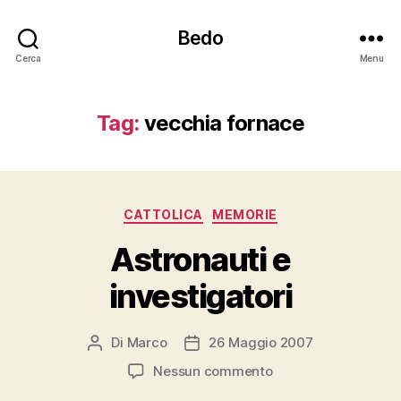
Bedo
Cerca
Menu
Tag:
vecchia fornace
Categorie
CATTOLICA
MEMORIE
Astronauti e
investigatori
Di
Marco
26 Maggio 2007
Autore
Data
articolo
dell'articolo
su
Nessun commento
Astronauti